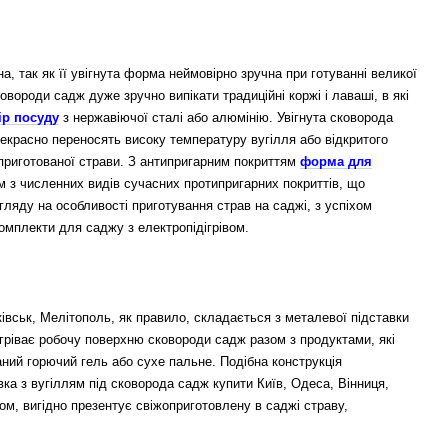
, так як її увігнута форма неймовірно зручна при готуванні великої
ковороди садж дуже зручно випікати традиційні коржі і лаваші, в які
ір посуду
з нержавіючої сталі або алюмінію.
Увігнута сковорода
прекрасно переносять високу температуру вугілля або відкритого
 приготованої страви. З антипригарним покриттям
форма для
м з численних видів сучасних протипригарних покриттів, що
гляду на особливості приготування страв на саджі, з успіхом
омплекти для саджу з електропідігрівом.
івськ, Мелітополь, як правило, складається з металевої підставки
агріває робочу поверхню сковороди садж разом з продуктами, які
аний горючий гель або сухе пальне. Подібна конструкція
ка з вугіллям під сковорода садж купити Київ, Одеса, Вінниця,
лом, вигідно презентує свіжоприготовлену в саджі страву,