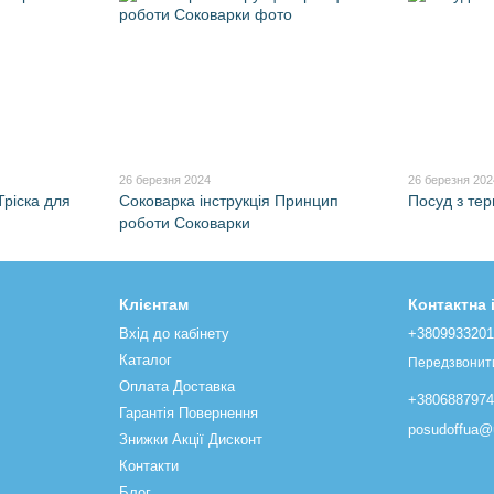
26 березня 2024
26 березня 202
Тріска для
Соковарка інструкція Принцип
Посуд з те
роботи Соковарки
Клієнтам
Контактна
Вхід до кабінету
+380993320
Каталог
Передзвонит
Оплата Доставка
+380688797
Гарантія Повернення
posudoffua@u
Знижки Акції Дисконт
Контакти
Блог