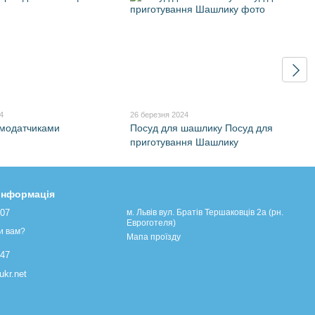
4
26 березня 2024
рмодатчиками
Посуд для шашлику Посуд для
приготування Шашлику
 інформація
107
м. Львів вул. Братів Тершаковців 2а (рн.
Евроготеля)
и вам?
Мапа проїзду
447
kr.net