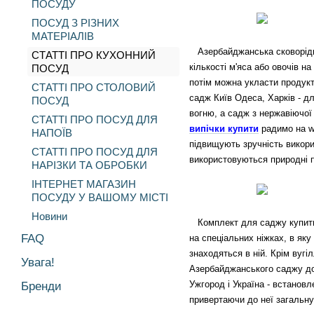
ПОСУДУ
ПОСУД З РІЗНИХ
МАТЕРІАЛІВ
Азербайджанська сковорідка 
СТАТТІ ПРО КУХОННИЙ
кількості м'яса або овочів на
ПОСУД
потім можна укласти продукт
СТАТТІ ПРО СТОЛОВИЙ
садж Київ Одеса, Харків - дл
ПОСУД
вогню, а садж з нержавіючої
СТАТТІ ПРО ПОСУД ДЛЯ
випічки купити
радимо на ww
НАПОЇВ
підвищують зручність викорис
СТАТТІ ПРО ПОСУД ДЛЯ
використовуються природні п
НАРІЗКИ ТА ОБРОБКИ
ІНТЕРНЕТ МАГАЗИН
ПОСУДУ У ВАШОМУ МІСТІ
Новини
Комплект для саджу купити К
FAQ
на спеціальних ніжках, в як
знаходяться в ній. Крім вуг
Увага!
Азербайджанського саджу доз
Ужгород і Україна - встановл
Бренди
привертаючи до неї загальну