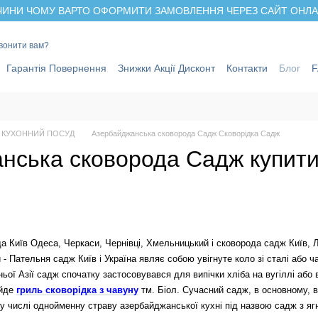
ИНИ ЧОМУ ВАРТО ОФОРМИТИ ЗАМОВЛЕННЯ ЧЕРЕЗ САЙТ ОНЛАЙ
вонити вам?
Гарантія Повернення
Знижки Акції Дисконт
Контакти
Блог
О КУХОННИЙ ПОСУД
Азербайджанська сковорода Садж Сковорідка Садж
нська сковорода Садж купити
иїв Одеса, Черкаси, Чернівці, Хмельницький і сковорода садж Київ, Ль
и - Пательня садж Київ і Україна являє собою увігнуте коло зі сталі або 
ьої Азії садж спочатку застосовувався для випічки хліба на вугіллі або в
ійде
гриль сковорідка з чавуну
тм. Біол. Сучасний садж, в основному, в
му числі однойменну страву азербайджанської кухні під назвою садж з ягн