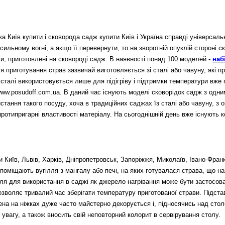
Київ купити і сковорода садж купити Київ і Україна справді універсальна
 сильному вогні, а якщо її перевернути, то на зворотній опуклій стороні с
и, приготовлені на сковороді садж. В наявності понад 100 моделей -
наб
я приготування страв зазвичай виготовляється зі сталі або чавуну, які 
 сталі використовується лише для підігріву і підтримки температури вже
w.posudoff.com.ua. В даний час існують моделі сковорідок садж з одни
тання такого посуду, хоча в традиційних саджах їз сталі або чавуну, з о
ротипригарні властивості матеріалу.
На сьогоднішній день вже існують к
иїв, Львів, Харків, Дніпропетровськ, Запоріжжя, Миколаїв, Івано-Франк
у поміщають вугілля з мангалу або печі, на яких готувалася страва, що н
ілля для використання в саджі як джерело нагрівання може бути застосов
воляє тривалий час зберігати температуру приготованої страви. Підстав
ена ​​на ніжках дуже часто майстерно декорується і, підносячись над сто
 увагу, а також вносить свій неповторний колорит в сервірування столу.