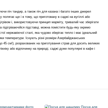
ючи піч тандир, а також піч для казана і багато інших джерел
 полягає ще і в тому, що приготовану в саджі на вугіллі або
дігрівом і, використовуючи принцип марміту, тривалий час зберігати
а підігріваючійся підставці, можна помістити будь-яку окремо
стої нержавіючої сталі, яка чудово зберігає тепло і має ідеальний
имки температури. Існують різні розміри Азербайджанських
до 45 см!), розрахованих на приготування страв для досить великих
кніку або відпочинку на природі, саджі дуже популярні в кафе і