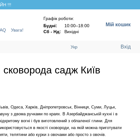
Н !!!
Графік роботи:
Мій кошик
Будні:
10:00–18:00
FAQ
Увага!
Сб - Нд:
Вихідні
Вхід
Укр
 сковорода садж Київ
вів, Одеса, Харків, Дніпропетровськ, Вінниця, Суми, Луцьк,
чавуну з двома ручками по краях. В Азербайджанській кухні і в
ідкритому вогні і був виготовлений з обпаленої глини.
Для
икористовується в якості сковороди, на якій можна приготувати
яти, телятини або курки з овочами або просто з овочів.