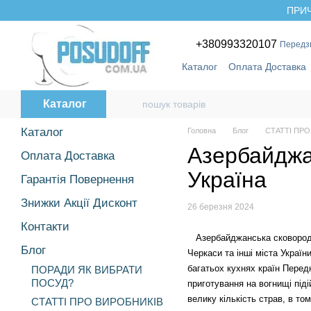
Перейти до основного контенту
ПРИЧ
+380993320107
Передз
Каталог
Оплата Доставка
Бренди
Каталог
Каталог
Головна
Блог
СТАТТІ ПР
Азербайджа
Оплата Доставка
Україна
Гарантія Повернення
Знижки Акції Дисконт
26 березня 2024
Контакти
Азербайджанська сковорода К
Блог
Черкаси та інші міста Україн
багатьох кухнях країн Передн
ПОРАДИ ЯК ВИБРАТИ
ПОСУД?
приготування на вогнищі під
велику кількість страв, в то
СТАТТІ ПРО ВИРОБНИКІВ