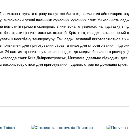
а можна готувати страву на вугіллі багаття, на мангалі або використову
у, включаючи газові пальники сучасних кухонних плит. Унікальність саджу
а помістити прямо в сковороді, в якій вона готувалася, на підставку з пі
і без втрати цінних смакових якостей. Крім того, в садж, встановлений н
увати її необхідну температуру. Такі саджі зазвичай виготовляються з чи
е призначені для приготування страв, а лише для їх розігрівання і підтр
их 24 сантиметрових опуклих сковорідок, до моделей значного розміру (
коворода садж Київ Дніпропетровськ, Миколаїв ідеально підходить для пі
ом використовуються для приготування чудових страв на домашній кухні.