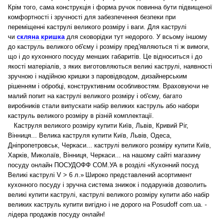
Крім того, сама конструкція і форма ручок повинна бути підвищеної
комфортності і зручності для забезпечення безпеки при
переміщенні каструлі великого розміру і ваги.
Для каструлі
чи
скляна кришка
для сковорідки тут недорого.
У всьому іншому
до каструль великого об'єму і розміру пред'являються ті ж вимоги,
що і до кухонного посуду менших габаритів. Це відноситься і до
якості матеріалів, з яких виготовляються великі каструлі, наявності
зручною і надійною кришки з паровідводом, дизайнерським
рішенням і обробці, конструктивним особливостям. Враховуючи не
малий попит на каструлі великого розміру і об'єму, багато
виробників стали випускати набір великих каструль або набори
каструль великого розміру в різній комплектації.
Каструля великого розміру купити Київ, Львів, Кривий Ріг,
Вінниця... Велика каструля купити Київ, Львів, Одеса,
Дніпропетровськ, Черкаси... каструлі великого розміру купити Київ,
Харків, Миколаїв, Вінниця, Черкаси... на нашому сайті магазину
посуду онлайн ПОСУДОФФ СОМ.УА в розділі «Кухонний посуд
Великі каструлі V > 6 л.»
Широко представлений асортимент
кухонного посуду і зручна система знижок і подарунків дозволить
великі купити каструлі, каструлі великого розміру купити або набір
великих каструль купити вигідно і не дорого на Posudoff com.ua. -
лідера продажів посуду онлайн!