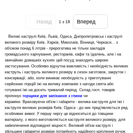
Назад
Вперед
1
з 18
Великі каструлі Київ, Львів, Одеса, Дніпропетровськ і каструлі
великого розміру Київ, Харків, Миколаїв, Вінниця, Черкаси... з
об'ємом понад 6 літрів - прерогатива не тільки закладів
громадського харчування, ресторанів, кафе та їдалень, але і на
звичайних домашніх кухнях цей посуд знаходить широке
застосування.
Особливо відчутна важливість і необхідність великих
каструль і каструль великого розміру в сезон заготовок, закруток і
консервації, або, коли виникає необхідність у приготуванні
серйозних порцій їжі на велику компанію з нагоди свята або
готуванні їжі на досить тривалий період.
Склад госп. товарів
пропонує
горщики для запікання з глини
чи
кераміки.
Враховуючи об'єм і габарити - велика каструля для їжі і
каструля великих розмірів Київ, Одеса - до них пред'являється ряд
особливих вимог. У першу чергу це відноситься до товщини
матеріалу, з якого виготовляється каструля великого розміру, для
забезпечення відповідної міцності. Великий об'єм каструлі і
збільшені габаритні розміри потребують надійного кріплення ручок.