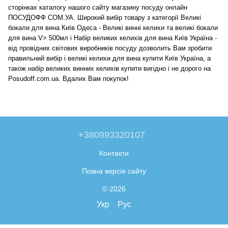
сторінках каталогу нашого сайту магазину посуду онлайн
ПОСУДОФФ СОМ.УА. Широкий вибір товару з категорії Великі
бокали для вина Київ Одеса - Великі винні келихи та великі бокали
для вина V> 500мл і Набір великих келихів для вина Київ Україна -
від провідних світових виробників посуду дозволить Вам зробити
правильний вибір і великі келихи для вина купити Київ Україна, а
також набір великих винних келихів купити вигідно і не дорого на
Posudoff.com.ua. Вдалих Вам покупок!
+380993320107
Контакти
Повна версія сайту
© 2026
Укр
Рус