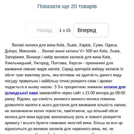
Показати ще 20 товарів
Назад
Вперед
1
з 15
Великі келихи для вина Київ, Львів, Харків, Суми, Одеса,
Дніпро, Миколаїв ... Великі винні келихи V> 500 мл Київ, Львів,
Запоріжжя, Вінниця і набір великих келихів для вина Київ,
Хмельницький, Ужгород, Полтава, Херсон - призначені для
вживання певних видів напоїв. Серед критеріїв вибору келихів їх
обсяг грає важливу роль, яка впливає на здатність даного виду
посуду правильно і найбільш точно розкрити смак і аромат
подається в ньому напою. З 3-х процентною знижкою
келихи
для
ірландської кави
замовляйте через сайт з 21-00 вечора до 08-00
ранку. Відомо, що ємність великого винного келиха повинна
дозволяти налити в нього достатня для вживання кількість напою,
не заповнюючи келих повністю, пам'ятаючи, що вільний обсяг
келиха для вина відіграє визначальну роль в повноті розкриття
аромату і всього букета смакових якостей вина. Більш за все це
відноситься до великих келихів для червоного вина, які, як