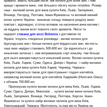
правило, мають більший обсяг, ніж келихи для білих вин, і чим
краще і ароматні вино, тим більшого обсягу келих потрібно. Розмір
чаші - великий келих для вина купити Київ, Львів, Запоріжжя,
Вінниця, Ужгород, Полтава, Івано-Франківськ та великий винний
келих купити Україна - визначає площу поверхні розділу вино-
повітря і, відповідно, істотно впливає на насичення вина киснем і
на віддачу вином всієї повноти своїх ароматів.
Якісні та
недорогі
стакани для віскі Bohemia
з доставкою по
Україні.
Існують спеціальні різновиди - великі келихи для
бургундських вин і болше келихи для бордосськіх вин, місткість
чаші яких нерідко становить 500-600 мл. Це відноситься і до
коньячних келихах і, чим витриманішою сорт коньяку, тим більше
для нього використовується коньячний келих. Великі келихи купити
Київ, Львів, Харків, Суми, Одеса, Дніпро і Україна - і набір великих
келихів для вина купити Київ Харків, Чернівці, Черкаси -
використовуються також для приготування і подачі коктейлів,
наприклад великий келих для коктейлів Харрікейн (Hurricane Glass)
з об'ємом 700-800 мл.
Пропонуємо купити великі келихи для вина Київ, Львів, Харків,
Суми, Одеса, Дніпро, Миколаїв ... купити великі винні келихи Київ,
Львів, Запоріжжя, Вінниця, Ужгород, Полтава, Херсон, Івано-
Франківськ та купити набір великих келихів для вина Київ,
Хмельницький, Черкаси, Мелітополь та інші міста України на