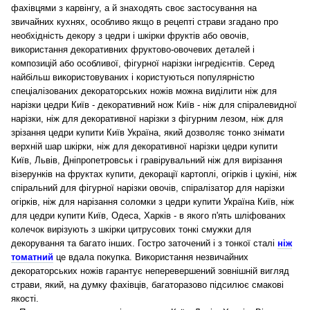
фахівцями з карвінгу, а й знаходять своє застосування на
звичайних кухнях, особливо якщо в рецепті страви згадано про
необхідність декору з цедри і шкірки фруктів або овочів,
використання декоративних фруктово-овочевих деталей і
композицій або особливої, фігурної нарізки інгредієнтів. Серед
найбільш використовуваних і користуються популярністю
спеціалізованих декораторських ножів можна виділити ніж для
нарізки цедри Київ - декоративний нож Київ - ніж для спіралевидної
нарізки, ніж для декоративної нарізки з фігурним лезом, ніж для
зрізання цедри купити Київ Україна, який дозволяє тонко знімати
верхній шар шкірки, ніж для декоративної нарізки цедри купити
Київ, Львів, Дніпропетровськ і гравірувальний ніж для вирізання
візерунків на фруктах купити, декорації картоплі, огірків і цукіні, ніж
спіральний для фігурної нарізки овочів, спіралізатор для нарізки
огірків, ніж для нарізання соломки з цедри купити Україна Київ, ніж
для цедри купити Київ, Одеса, Харків - в якого п'ять шліфованих
колечок вирізують з шкірки цитрусових тонкі смужки для
декорування та багато інших.
Гостро заточений і з тонкої сталі
ніж
томатний
це вдала покупка. Вик
ористання незвичайних
декораторських ножів гарантує неперевершений зовнішній вигляд
страви, який, на думку фахівців, багаторазово підсилює смакові
якості.