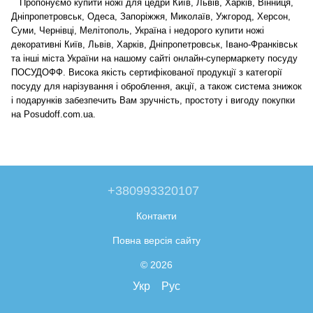
Пропонуємо купити ножі для цедри Київ, Львів, Харків, Вінниця,
Дніпропетровськ, Одеса, Запоріжжя, Миколаїв, Ужгород, Херсон,
Суми, Чернівці, Мелітополь, Україна і недорого купити ножі
декоративні Київ, Львів, Харків, Дніпропетровськ, Івано-Франківськ
та інші міста України на нашому сайті онлайн-супермаркету посуду
ПОСУДОФФ. Висока якість сертифікованої продукції з категорії
посуду для нарізування і оброблення, акції, а також система знижок
і подарунків забезпечить Вам зручність, простоту і вигоду покупки
на Posudoff.com.ua.
+380993320107
Контакти
Повна версія сайту
© 2026
Укр
Рус