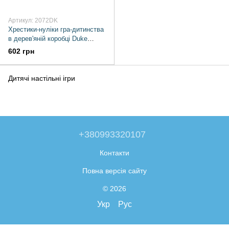
Артикул: 2072DK
Хрестики-нуліки гра-дитинства
в дерев'яній коробці Duke
(2072DK)
602 грн
Дитячі настільні ігри
+380993320107
Контакти
Повна версія сайту
© 2026
Укр
Рус