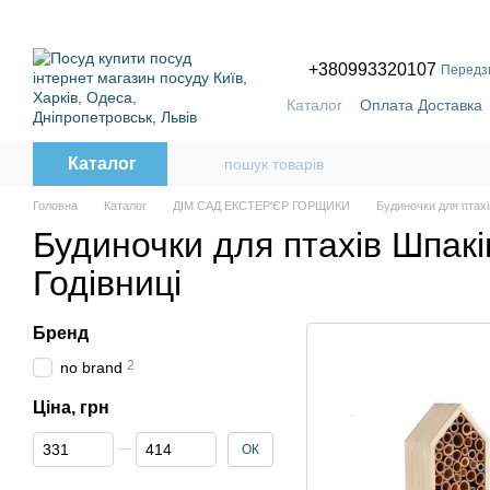
Перейти до основного контенту
ПРИЧ
+380993320107
Передз
Каталог
Оплата Доставка
Бренди
Каталог
Головна
Каталог
ДІМ САД ЕКСТЕР'ЄР ГОРЩИКИ
Будиночки для птахів
Будиночки для птахів Шпакі
Годівниці
Бренд
2
no brand
Ціна, грн
Від Ціна, грн
До Ціна, грн
ОК