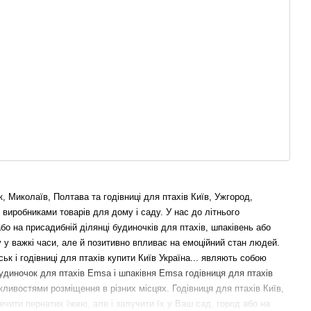
, Миколаїв, Полтава та годівниці для птахів Київ, Ужгород,
 виробниками товарів для дому і саду. У нас до літнього
о на присадибній ділянці будиночків для птахів, шпаківень або
 у важкі часи, але й позитивно впливає на емоційний стан людей.
ьк і годівниці для птахів купити Київ Україна... являють собою
 будиночок для птахів Emsa і шпаківня Emsa годівниця для птахів
ливостями розміщення в різних місцях. Годівниця для птахів Київ,
ечити пернатих їжею, але і залучити їх у Ваш сад, город або на