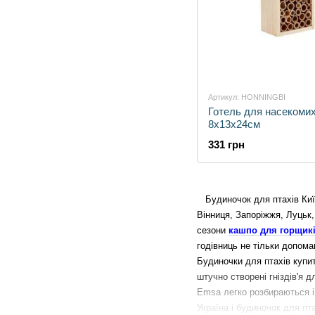
Артикул: HONNINGBI
Готель для насекоми
8x13x24см
331 грн
Будиночок для птахів Київ,
Вінниця, Запоріжжя, Луцьк,
сезони
кашпо для горщик
годівниць не тільки допома
Будиночки для птахів купит
штучно створені гніздів'я 
Emsa легко розбираються і
Україна і будиночок для пт