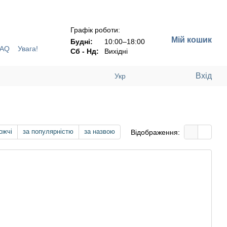
Н !!!
Графік роботи:
Мій кошик
Будні:
10:00–18:00
FAQ
Увага!
Сб - Нд:
Вихідні
Вхід
Укр
ожчі
за популярністю
за назвою
Відображення: