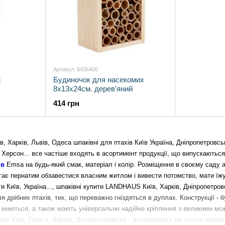
Артикул: 6436400
х
Будиночок для насекомих
8x13x24см. дерев'яний
414 грн
 Харків, Львів, Одеса шпаківні для птахів Київ Україна, Дніпропетровськ
 Херсон... все частіше входять в асортимент продукції, що випускаються
ів
Emsa на будь-який смак, матеріал і колір.
Розміщення в своєму саду аб
гає пернатим обзавестися власним житлом і вивести потомство, мати їжу
и Київ, Україна..., шпаківні купити LANDHAUS Київ, Харків, Дніпропетровс
для дрібних птахів, тих, що переважно гніздяться в дуплах. Конструкції -
 миються, а також мають універсальне надійне кріплення з великими мож
ахів Київ, Одеса, Харків, Дніпропетровськ - допомагають не тільки забезп