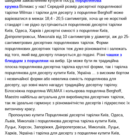
швидким замовленням купуйте посуд
порцелянова
кружка
Вілмакс у нас!
Середній розмір десертної порцелянової
тарілки Wilmax і тарілки для десерту з порцеляни Berghoff може
варіюватися в межах 18,4 - 20,5 сантиметрів, хоча це не жорсткий
стандарт і не рідко зустрічаються порцелянові десертні тарілки
Київ, Одеса, Харків і десертні ємності з порцеляни Київ,
Дніпропетровськ, Миколаїв від 10 сантиметрів у діаметрі, аж до 25-
сантиметрових десертних порцелянових тарілок. Форми
порцелянових десертних тарілок теж дуже різноманітні і залежать
від того, який вид десерту планується до подачі. Різні
чашки з
блюдцем з порцеляни
на вибір. Це може бути як традиційна
плоска порцелянова десертна тарілка круглої форми, так і тарілка
порцелянова для десерту купити Київ, Україна ... з високим бортом
і незвичайної форми або невелика ємність порцелянова для
десерту, що зовні мало нагадує традиційну десертну тарілку.
Білосніжна порцеляна WILMAX і кольорова порцеляна Berghoff,
Maestro найбільш актуальна для виробництва десертних тарілок,
так як ідеально гармонує з різноманітністю десертів і підкреслює їх
витончену красу.
Пропонуємо купити Порцелянові десертні тарілки Київ, Одеса,
Львів, Миколаїв і порцелянова десертна тарілка купити Київ,
Луцьк, Херсон, Запоріжжя, Дніпропетровськ, Миколаїв, Луцьк,
Харків, Україна і тарілка для десерту з порцеляни купити Київ,