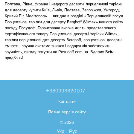
Полтава, Рівне, Україна і недорого десертні порцелянові тарілки
для десерту купити Київ, Львів, Полтава, Запоріжжя, Ужгород,
Кривий Ріг, Мелітополь ... вигідно в розділі «Порцеляновій посуд
Порцелянові тарілки для десерту Berghoff Wilmax» нашого сайту
посуду Посудоф.
Гарантована висока якість представленого
сертифікованого товару Порцелянові десертні тарілки Wilmax,
тарілки порцелянові для десерту Berghoff, порцелянові десертні
ємності і зручна система знижок і подарунків забезпечить
зручність, вигоду покупки на Posudoff.com.ua. Вдалих Всім
придбань!
+380993320107
Контакти
Повна версія сайту
© 2026
Укр
Рус