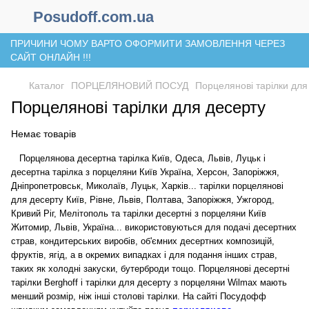
Posudoff.com.ua
ПРИЧИНИ ЧОМУ ВАРТО ОФОРМИТИ ЗАМОВЛЕННЯ ЧЕРЕЗ
САЙТ ОНЛАЙН !!!
Каталог
ПОРЦЕЛЯНОВИЙ ПОСУД
Порцелянові тарілки для
Порцелянові тарілки для десерту
Немає товарів
Порцелянова десертна тарілка Київ, Одеса, Львів, Луцьк і
десертна тарілка з порцеляни Київ Україна, Херсон, Запоріжжя,
Дніпропетровськ, Миколаїв, Луцьк, Харків... тарілки порцелянові
для десерту Київ, Рівне, Львів, Полтава, Запоріжжя, Ужгород,
Кривий Ріг, Мелітополь та тарілки десертні з порцеляни Київ
Житомир, Львів, Україна... використовуються для подачі десертних
страв, кондитерських виробів, об'ємних десертних композицій,
фруктів, ягід, а в окремих випадках і для подання інших страв,
таких як холодні закуски, бутерброди тощо. Порцелянові десертні
тарілки Berghoff і тарілки для десерту з порцеляни Wilmax мають
менший розмір, ніж інші столові тарілки. На сайті Посудофф