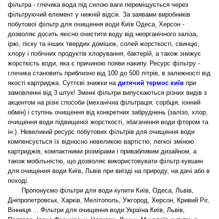
фільтра - глечика вода під силою ваги переміщується через
фільтруючий елемент у нижній відсік. За заявами виробників
побутової фільтр для очищення води Київ Одеса, Херсон -
дозволяє досить якісно очистити воду від неорганічного заліза,
іржі, піску та інших твердих домішок, солей жорсткості, свинцю,
хлору і побічних продуктів хлорування, бактерій, а також знижує
жорсткість води, яка є причиною появи накипу.
Ресурс фільтру -
глечика становить приблизно від 100 до 500 літрів, в залежності від
якості картриджа. Суттєві знижки на
дитячий термос київ
при
замовленні від 3 штук! Змінні фільтри випускаються різних видів з
акцентом на різні способи (механічна фільтрація, сорбція, іонний
обмін) і ступінь очищення від конкретних забруднень (залізо, хлор,
очищення води підвищеної жорсткості, збагачення води фтором та
ін.). Невеликий ресурс побутових фільтрів для очищення води
компенсується їх відносно невеликою вартістю, легкої зміною
картриджів, компактними розмірами і привабливим дизайном, а
також мобільністю, що дозволяє використовувати фільтр кувшин
для очищення води Київ, Львів при виїзді на природу, на дачі або в
поході.
Пропонуємо фільтри для води купити Київ, Одеса, Львів,
Дніпропетровськ, Харків, Мелітополь, Ужгород, Херсон, Кривий Ріг,
Вінниця ... Фільтри для очищення води Україна Київ, Львів,