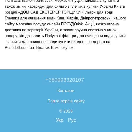
Полтава, Івано-Франківськ, Черкаси, Луцьк, Миколаїв купити, а
також змінні картриджі для фільтрів глечиків купити України Київ в
розділі «ДОМ САД ЕКСТЕР'ЄР ГОРЩИКИ Фільтри для води
Глечики для очищення води Київ, Харків, Дніпропетровськ» нашого
сайту магазину посуду онлайн ПОСУДОФФ. Акції, безкоштовна
доставка по території України, а також зручна система знижок і
подарунків дозволить Побутові фільтри для очищення води купити
і глечики для очищення води купити вигідно і не дорого на
Posudoff.com.ua. Вдалих Вам покупок!
+380993320107
Контакти
Повна версія сайту
© 2026
Укр
Рус