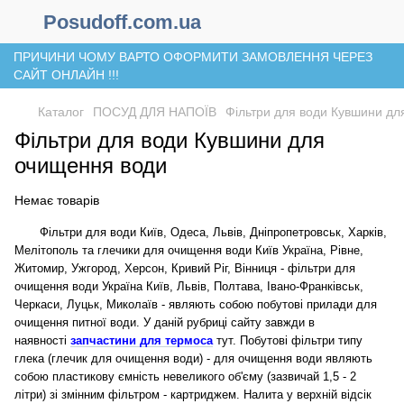
Posudoff.com.ua
ПРИЧИНИ ЧОМУ ВАРТО ОФОРМИТИ ЗАМОВЛЕННЯ ЧЕРЕЗ
САЙТ ОНЛАЙН !!!
Каталог
ПОСУД ДЛЯ НАПОЇВ
Фільтри для води Кувшини дл
Фільтри для води Кувшини для
очищення води
Немає товарів
Фільтри для води Київ, Одеса, Львів, Дніпропетровськ, Харків,
Мелітополь та глечики для очищення води Київ Україна, Рівне,
Житомир, Ужгород, Херсон, Кривий Ріг, Вінниця - фільтри для
очищення води Україна Київ, Львів, Полтава, Івано-Франківськ,
Черкаси, Луцьк, Миколаїв - являють собою побутові прилади для
очищення питної води.
У даній рубриці сайту завжди в
наявності
запчастини для термоса
тут.
Побутові фільтри типу
глека (глечик для очищення води) - для очищення води являють
собою пластикову ємність невеликого об'єму (зазвичай 1,5 - 2
літри) зі змінним фільтром - картриджем. Налита у верхній відсік