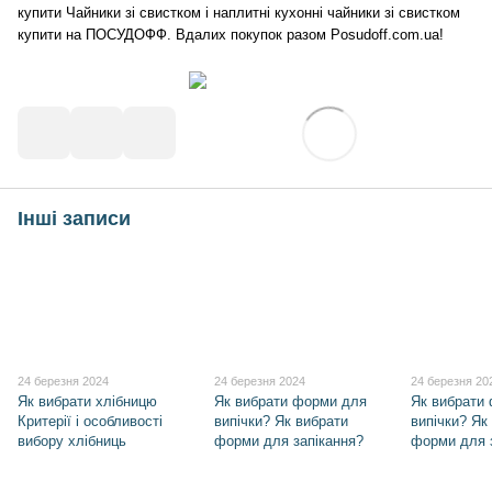
купити Чайники зі свистком і наплитні кухонні чайники зі свистком
купити на ПОСУДОФФ. Вдалих покупок разом Posudoff.com.ua!
Інші записи
24 березня 2024
24 березня 2024
24 березня 20
Як вибрати хлібницю
Як вибрати форми для
Як вибрати
Критерії і особливості
випічки? Як вибрати
випічки? Як
вибору хлібниць
форми для запікання?
форми для 