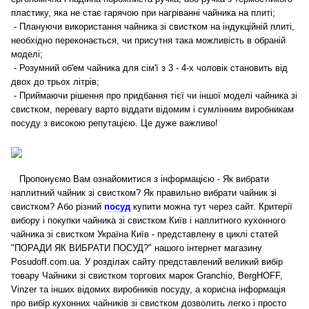
пластику, яка не стає гарячою при нагріванні чайника на плиті;
- Плануючи використання чайника зі свистком на індукційній плиті,
необхідно переконається, чи присутня така можливість в обраній
моделі;
- Розумний об'ем чайника для сім'ї з 3 - 4-х чоловік становить від
двох до трьох літрів;
- Приймаючи рішення про придбання тієї чи іншої моделі чайника зі
свистком, перевагу варто віддати відомим і сумлінним виробникам
посуду з високою репутацією. Це дуже важливо!
Пропонуємо Вам ознайомитися з інформацією - Як вибрати
наплитний чайник зі свистком? Як правильно вибрати чайник зі
свистком? Або різний
посуд
купити можна тут через сайт. Критерії
вибору і покупки чайника зі свистком Київ і наплитного кухонного
чайника зі свистком Україна Київ - представлену в циклі статей
"ПОРАДИ ЯК ВИБРАТИ ПОСУД?" нашого інтернет магазину
Posudoff.com.ua. У розділах сайту представлений великий вибір
товару Чайники зі свистком торгових марок Granchio, BergHOFF,
Vinzer та інших відомих виробників посуду, а корисна інформація
про вибір кухонних чайників зі свистком дозволить легко і просто