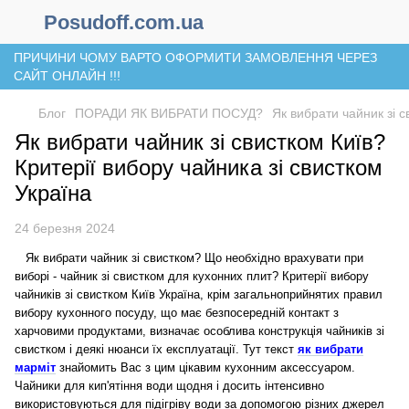
Posudoff.com.ua
ПРИЧИНИ ЧОМУ ВАРТО ОФОРМИТИ ЗАМОВЛЕННЯ ЧЕРЕЗ
САЙТ ОНЛАЙН !!!
Блог
ПОРАДИ ЯК ВИБРАТИ ПОСУД?
Як вибрати чайник зі 
Як вибрати чайник зі свистком Київ?
Критерії вибору чайника зі свистком
Україна
24 березня 2024
Як вибрати чайник зі свистком? Що необхідно врахувати при
виборі - чайник зі свистком для кухонних плит? Критерії вибору
чайників зі свистком Київ Україна, крім загальноприйнятих правил
вибору кухонного посуду, що має безпосередній контакт з
харчовими продуктами, визначає особлива конструкція чайників зі
свистком і деякі нюанси їх експлуатації. Тут текст
як вибрати
марміт
знайомить Вас з цим цікавим кухонним аксессуаром.
Чайники для кип'ятіння води щодня і досить інтенсивно
використовуються для підігріву води за допомогою різних джерел