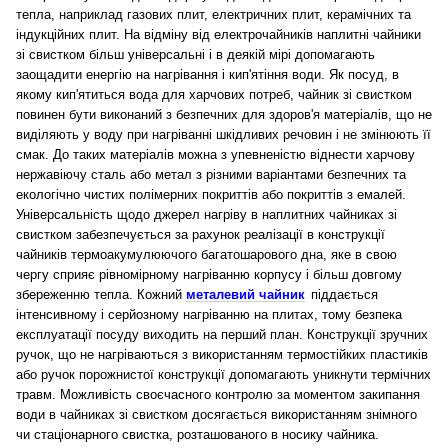
тепла, наприклад газових плит, електричних плит, керамічних та
індукційних плит. На відміну від електрочайників наплитні чайники
зі свистком більш універсальні і в деякій мірі допомагають
заощадити енергію на нагрівання і кип'ятіння води. Як посуд, в
якому кип'ятиться вода для харчових потреб, чайник зі свистком
повинен бути виконаний з безпечних для здоров'я матеріалів, що не
виділяють у воду при нагріванні шкідливих речовин і не змінюють її
смак. До таких матеріалів можна з упевненістю віднести харчову
нержавіючу сталь або метал з різними варіантами безпечних та
екологічно чистих полімерних покриттів або покриттів з емалей.
Універсальність щодо джерел нагріву в наплитних чайниках зі
свистком забезпечується за рахунок реалізації в конструкції
чайників термоакумулюючого багатошарового дна, яке в свою
чергу сприяє рівномірному нагріванню корпусу і більш довгому
збереженню тепла. Кожний
металевий чайник
піддається
інтенсивному і серйозному нагріванню на плитах, тому безпека
експлуатації посуду виходить на перший план. Конструкції зручних
ручок, що не нагріваються з використанням термостійких пластиків
або ручок порожнистої конструкції допомагають уникнути термічних
травм. Можливість своєчасного контролю за моментом закипання
води в чайниках зі свистком досягається використанням знімного
чи стаціонарного свистка, розташованого в носику чайника.