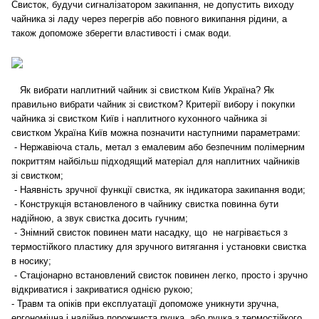
Свисток, будучи сигналізатором закипання, не допустить виходу
чайника зі ладу через перегрів або повного википання рідини, а
також допоможе зберегти властивості і смак води.
Як вибрати наплитний чайник зі свистком Київ Україна? Як
правильно вибрати чайник зі свистком? Критерії вибору і покупки
чайника зі свистком Київ і наплитного кухонного чайника зі
свистком Україна Київ можна позначити наступними параметрами:
- Нержавіюча сталь, метал з емалевим або безпечним полімерним
покриттям найбільш підходящий матеріал для наплитних чайників
зі свистком;
- Наявність зручної функції свистка, як індикатора закипання води;
- Конструкція встановленого в чайнику свистка повинна бути
надійною, а звук свистка досить гучним;
- Знімний свисток повинен мати насадку, що не нагрівається з
термостійкого пластику для зручного витягання і установки свистка
в носику;
- Стаціонарно встановлений свисток повинен легко, просто і зручно
відкриватися і закриватися однією рукою;
- Травм та опіків при експлуатації допоможе уникнути зручна,
ергономічна і надійна порожниста ручка, або ручка з термостійкого