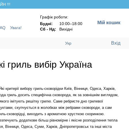
Н !!!
Графік роботи:
Мій кошик
Будні:
10:00–18:00
FAQ
Увага!
Сб - Нд:
Вихідні
Вхід
Укр
і гриль вибір Україна
Які критерії вибору гриль-сковорідки Київ, Вінниця, Одеса, Харків,
ода гриль досить специфічна сковорода, як за зовнішнім виглядом,
якого імітують решітку грилю. Саме ребристе дно грилевої
одуктами, скупчується в жолобках між ребрами сковороди, а сам
риль-сковорідці, виходить з ароматною хрусткою скоринкою.
езпечують додаткове більш рівномірне і якісне розподілення тепла
я, Вінниця, Одеса, Суми, Харків, Дніпропетровськ та інші міста