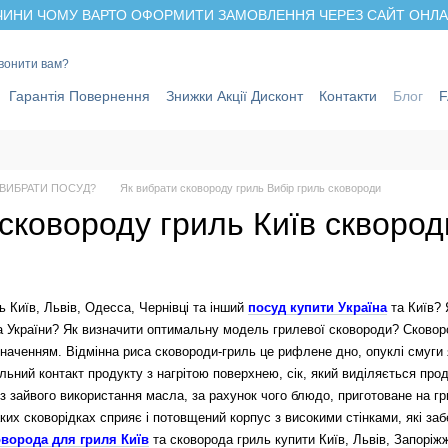
ИНИ ЧОМУ ВАРТО ОФОРМИТИ ЗАМОВЛЕННЯ ЧЕРЕЗ САЙТ ОНЛАЙ
вонити вам?
Гарантія Повернення
Знижки Акції Дисконт
Контакти
Блог
 ВИБРАТИ ПОСУД?
Як вибрати сковороду гриль Вибір гриль сковороди
сковороду гриль Київ сквородк
Київ, Львів, Одесса, Чернівці та інший
посуд купити Україна
та Київ? 
та України? Як визначити оптимальну модель грилевої сковороди? Сковор
значенням. Відмінна риса сковороди-гриль це рифлене дно, опуклі смуги 
льний контакт продукту з нагрітою поверхнею, сік, який виділяється пр
з зайвого використання масла, за рахунок чого блюдо, приготоване на г
ких сковорідках сприяє і потовщений корпус з високими стінками, які заб
оворода для гриля Київ
та сковорода гриль купити Київ, Львів, Запоріжж