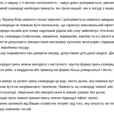
ль з чавуну є її висока теплоємність - чавун довго розігрівається, рівно
евой сковороді необхідно звикнути, він трохи вищий, ніж в посуді з інши
ь Україна Київ набагато легше чавунної і розігрівається набагато швидш
-сковороди не повинна бути маленькою, що гарантує максимальний ефект
вороди носиків для зливу надлишків рідини або соку забезпечує гігієнічні
ль сковорідки (тефлонове, керамічне, мармурове, кам'яне та ін.) багато в
криттів допускають використання металевих кухонних аксесуарів і підвищ
 виробника посуду;
слід поцікавитися про джерела нагріву, допустимих для даної моделі. Дея
орідки гриль можна виходити з наступного: кругла форма гриль-сковород
для риби, а квадратна або прямокутна форми більш універсальні і місткі,
 виборі та купівлі гриль-сковороди це вид і якість ручки, яка повинна б
нна бути не нагріваючася і безпечна. Наявність на сковороді знімної або
плуатаціі, зберігання або використання в певних умовах без ручки;
ороди гриль важкої кришки-пресу значно підвищує ефект грилю;
инен залежати від Ваших особистих потреб і від того, яку кількість їжі п
дну компанію гостей.