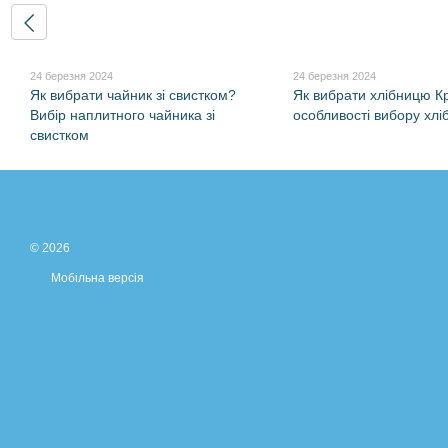
24 березня 2024
24 березня 2024
Як вибрати чайник зі свистком?
Як вибрати хлібницю Кри
Вибір наплитного чайника зі
особливості вибору хлі
свистком
© 2026
Мобільна версія