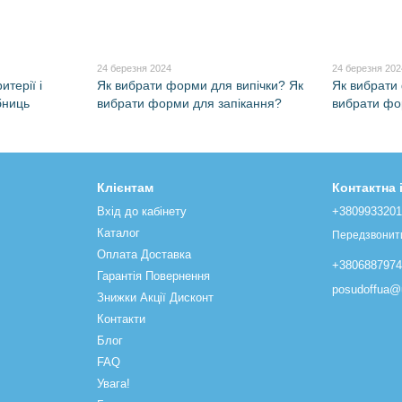
24 березня 2024
24 березня 202
терії і
Як вибрати форми для випічки? Як
Як вибрати
бниць
вибрати форми для запікання?
вибрати фо
Клієнтам
Контактна
Вхід до кабінету
+380993320
Каталог
Передзвонит
Оплата Доставка
+380688797
Гарантія Повернення
posudoffua@u
Знижки Акції Дисконт
Контакти
Блог
FAQ
Увага!