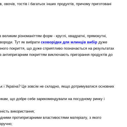
, овочів, тостів і багатьох інших продуктів, причому приготовані
 великим різноманіттям форм - круглі, квадратні, прямокутні,
овороди. Тут як вибрати
сковорідки для млинців вибір
дуже
арного покриття, що дуже сприятливо позначається на результатах
и з антипригарним покриттям виключають пригорання продуктів до
ьк і Україна? Це зовсім не складно, якщо дотримуватися основних
бникам, що добре себе зарекомендували на посудному ринку і
чність використання;
родними протипригарними властивостями матеріалу, з якого
зручно;