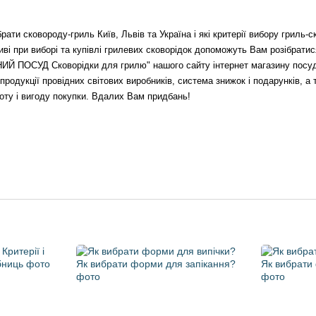
ати сковороду-гриль Київ, Львів та Україна і які критерії вибору гриль-с
ві при виборі та купівлі грилевих сковорідок допоможуть Вам розібратис
ИЙ ПОСУД Сковорідки для грилю" нашого сайту інтернет магазину посуду
 продукції провідних світових виробників, система знижок і подарунків, 
тоту і вигоду покупки. Вдалих Вам придбань!