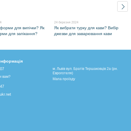
4
24 березня 2024
 форми для випічки? Як
Як вибрати турку для кави? Вибір
рми для запікання?
джезви для заварювання кави
 інформація
107
м. Львів вул. Братів Тершаковців 2а (рн.
Евроготеля)
и вам?
Мапа проїзду
447
kr.net