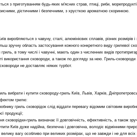
ється з приготуванням будь-яких м'ясних страв, птиці, риби, морепродуктів
рисними, дієтичними і безпечними, з хрусткою ароматною скоринкою.
 виробляються з чавуну, сталі, алюмінієвих сплавів, різних розмірів і з
ільш зручну область застосування кожного конкретного виду грилевої ск
 гриль, в тому числі і чавунні, мають один з численних видів протиприг
сті використання сковороди, а також по догляду за нею. Гриль-сковород
 сковороди не доставляє ніяких турбот.
ь вибрати і купити сковороду-гриль Київ, Львів, Харків, Дніпропетровс
 ефектом грилю:
иробнику гриль сковорідок слід віддати перевагу відомим світовим виро
єї продукції;
ня сковорідки-гриль визначає її довговічність, ефективність, а також зру
упити Київ дуже надійна, безпечна і довговічна, володіє відмінними при
 велику вагу особливо при великих розмірах, що не завжди і не для всіх 