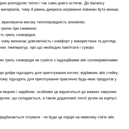
мірно розподіляє тепло і так само довго остигає. До балансу
х матеріалів, тому й рівень джерела нагрівання повинен бути менше,
е, враховуючи високу теплопровідність алюмінію;
 грилю при смаженні;
сть гриль сковорідки;
 чому визначає довговічність і комфорт у використанні та догляді.
ених температур, про що необхідно пам'ятати і суворо
кі гриль сковороди не сумісні з індукційними або склокерамічними
и добре підходить для приготування котлет, відбивних або стейку;
 тому підходять для приготування практично будь-яких продуктів у
ути міцною і надійною, особливо це відноситься до важких чавунних
 ручки, що складається, а також додаткової литої ручки на корпусі
ередбачається готувати - чи буде це порція на невелику сім'ю або