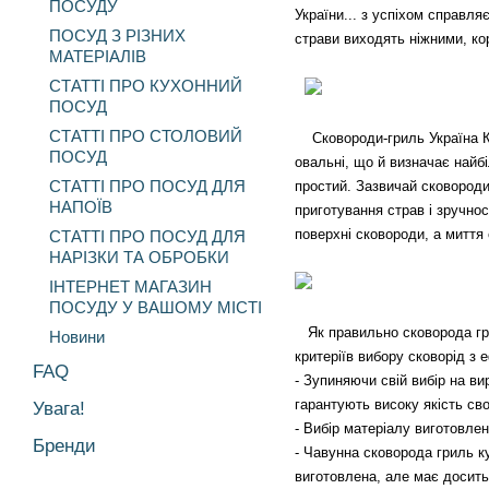
ПОСУДУ
України... з успіхом справля
ПОСУД З РІЗНИХ
страви виходять ніжними, ко
МАТЕРІАЛІВ
СТАТТІ ПРО КУХОННИЙ
ПОСУД
СТАТТІ ПРО СТОЛОВИЙ
Сковороди-гриль Україна Київ
ПОСУД
овальні, що й визначає найб
СТАТТІ ПРО ПОСУД ДЛЯ
простий. Зазвичай сковороди
НАПОЇВ
приготування страв і зручно
поверхні сковороди, а миття
СТАТТІ ПРО ПОСУД ДЛЯ
НАРІЗКИ ТА ОБРОБКИ
ІНТЕРНЕТ МАГАЗИН
ПОСУДУ У ВАШОМУ МІСТІ
Як правильно сковорода грил
Новини
критеріїв вибору сковорід з
FAQ
- Зупиняючи свій вибір на в
гарантують високу якість сво
Увага!
- Вибір матеріалу виготовлен
Бренди
- Чавунна сковорода гриль к
виготовлена, але має досить