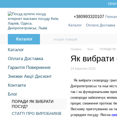
Перейти до основного контенту
ПРИЧ
+380993320107
Передз
Каталог
Оплата Доставка
Бренди
Каталог
Каталог
Головна
Блог
ПОРАДИ ЯК
Як вибрати 
Оплата Доставка
Гарантія Повернення
24 березня 2024
Знижки Акції Дисконт
Як вибрати сковороду гриль 
Контакти
Дніпропетровськ та інші міс
так і за функціональним при
Блог
сковороди забезпечує мініма
ПОРАДИ ЯК ВИБРАТИ
процес смаження протікає бе
ПОСУД?
Якісному приготуванню на та
СТАТТІ ПРО ВИРОБНИКІВ
усередині посуду. Якісна
ск