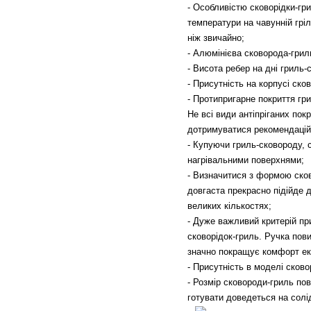
- Особливістю сковорідки-гри
температури на чавунній гріл
ніж звичайно;
- Алюмінієва сковорода-грил
- Висота ребер на дні гриль
- Присутність на корпусі ско
- Протипригарне покриття гри
Не всі види антіпріганих по
дотримуватися рекомендацій
- Купуючи гриль-сковороду, 
нагрівальними поверхнями;
- Визначитися з формою сков
довгаста прекрасно підійде 
великих кількостях;
- Дуже важливий критерій при
сковорідок-гриль. Ручка пови
значно покращує комфорт екс
- Присутність в моделі сков
- Розмір сковороди-гриль пов
готувати доведеться на солі