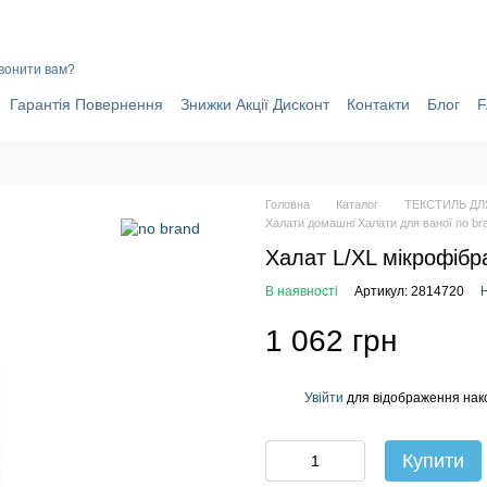
ИНИ ЧОМУ ВАРТО ОФОРМИТИ ЗАМОВЛЕННЯ ЧЕРЕЗ САЙТ ОНЛАЙ
вонити вам?
Гарантія Повернення
Знижки Акції Дисконт
Контакти
Блог
Головна
Каталог
ТЕКСТИЛЬ ДЛ
Халати домашні Халати для ваної no br
Халат L/XL мікрофібра
В наявності
Артикул: 2814720
Н
1 062 грн
Увійти
для відображення нак
%
Купити