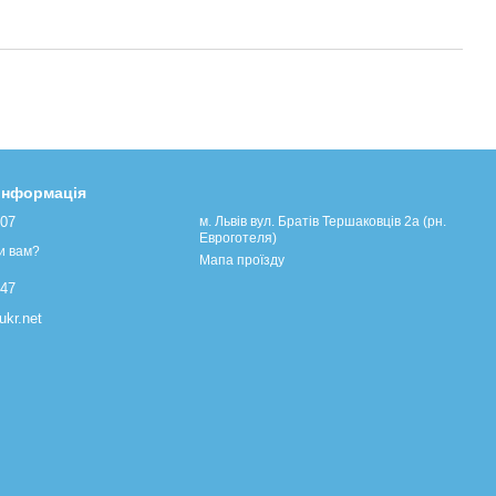
 інформація
107
м. Львів вул. Братів Тершаковців 2а (рн.
Евроготеля)
и вам?
Мапа проїзду
447
kr.net