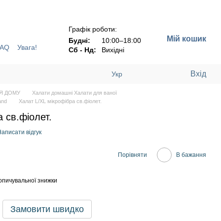
Н !!!
Графік роботи:
Мій кошик
Будні:
10:00–18:00
FAQ
Увага!
Сб - Нд:
Вихідні
Вхід
Укр
Я ДОМУ
Халати домашні Халати для ваної
and
Халат L/XL мікрофібра св.фіолет.
 св.фіолет.
аписати відгук
Порівняти
В бажання
опичувальної знижки
Замовити швидко