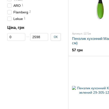
1
ARO
2
Flamberg
1
Lekue
Ціна, грн
Артикул: 1171м
Від Ціна, грн
До Ціна, грн
ОК
Пензлик кухонний Mae
см)
57 грн