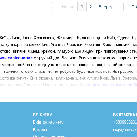
Назад
1
2
Вперед
По
, Львів, Івано-Франківськ, Житомир - Кулінарні щітки Київ, Одеса, Луць
 та кулінарні пензлики Київ Україна, Черкаси, Чернівці, Хмельницький 
отової випічки яйцем, кремом, глазур'ю або яйцем, при приготування стейк
мок силіконовий
у зручний для Вас час. Робоча поверхня кулінарних пен
м'якою, щоб не пошкоджувати і не м'яти поверхню їжі, і, в той же час, гігі
у і гарячих готових страв, які потребують будь-якої мастилі. Як правило
источка купити Київ Україна і кулінарна щітка купити Київ, Львів, Ужгоро
 з натуральної щетини. Представлені на сайті
кондитерські плунжери К
ітки можуть бути зроблені з пластику, нейлону або натуральної щетини, 
йкого силікону різних кольорів, що не плавиться, не склеюється, не втрач
кояток кондитерських і кулінарних пензликів, кулінарних щіток і пекарсь
иків, в тому числі і термостійких, металу, дерева - головне, щоб ручка зр
Клієнтам
Контактна
купити і вся Україна Київ і пекарські пензлики Київ купити і кулінарний 
Вхід до кабінету
+380993320
 прикрасити десерт або приготувати соус, кулінарна щітка купити України 
Каталог
Передзвонит
ред приготуванням і для нанесення на різні страви і продукти масла, с
Оплата Доставка