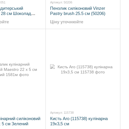
-051
Артикул: 50206
ндитерський
Пензлик силіконовий Vinzer
й 28 см Шоколад
Pastry brush 25.5 см (50206)
84-051)
юйте
Ціну уточнюйте
Артикул: 115738
інарний силіконовий
Кисть Aro (115738) кулінарна
х 5 см Зелений
19х3,5 см