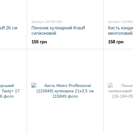
Артикул: 29-305-064
Артикул: 522460
uff 26 см
Пензлик кулінарний Krauff
Кисть конд
силіконовий
ментоловий
155 грн
158 грн