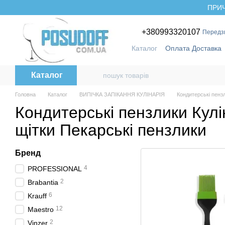
Перейти до основного контенту
ПРИЧ
+380993320107
Передз
Каталог
Оплата Доставка
Бренди
Каталог
Головна
Каталог
ВИПІЧКА ЗАПІКАННЯ КУЛІНАРІЯ
Кондитерські пензл
Кондитерські пензлики Кулі
щітки Пекарські пензлики
Бренд
4
PROFESSIONAL
2
Brabantia
6
Krauff
12
Maestro
2
Vinzer