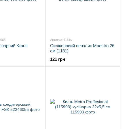
-065
Артикул: 1181м
інарний Krauff
Силіконовий пензлик Maestro 26
см (1181)
121 грн