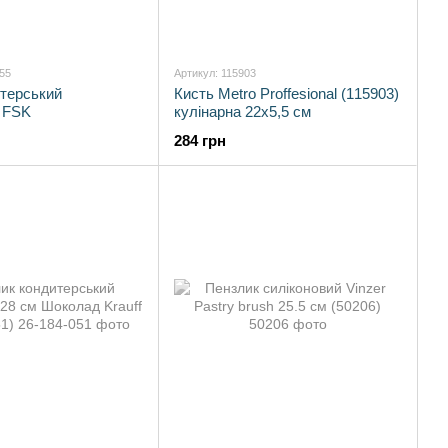
55
Артикул: 115903
итерський
Кисть Metro Proffesional (115903)
 FSK
кулінарна 22х5,5 см
284 грн