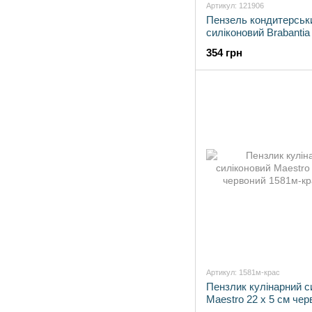
Артикул: 121906
Пензель кондитерськ
силіконовий Brabantia
см (121906)
354 грн
Артикул: 1581м-крас
Пензлик кулінарний с
Maestro 22 х 5 см чер