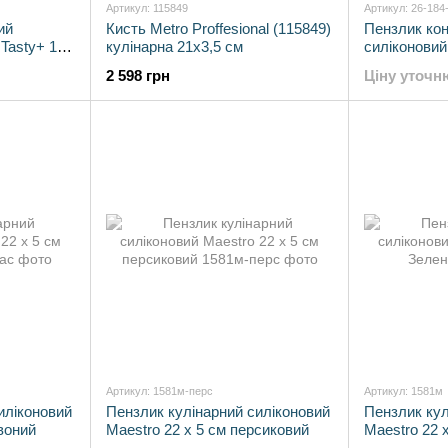
Артикул: 115849
Артикул: 26-184
ий
Кисть Metro Proffesional (115849)
Пензлик ко
 Tasty+ 17
кулінарна 21х3,5 см
силіконови
Krauff (26-1
2 598 грн
Ціну уточн
Артикул: 1581м-перс
Артикул: 1581м
иліконовий
Пензлик кулінарний силіконовий
Пензлик кул
воний
Maestro 22 х 5 см персиковий
Maestro 22 