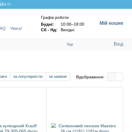
Н !!!
Графік роботи:
Мій кошик
Будні:
10:00–18:00
FAQ
Увага!
Сб - Нд:
Вихідні
Вхід
Укр
ожчі
за популярністю
за назвою
Відображення: