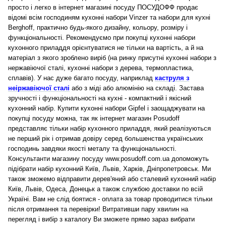
просто і легко в інтернет магазині посуду ПОСУДОФФ продає
відомі всім господиням кухонні набори Vinzer та набори для кухні
Berghoff, практично будь-якого дизайну, кольору, розміру і
функціональності. Рекомендуємо при покупці кухонні набори
кухонного приладдя орієнтуватися не тільки на вартість, а й на
матеріал з якого зроблено виріб (на ринку присутні кухонні набори з
нержавіючої сталі, кухонні набори з дерева, термопластика,
сплавів). У нас дуже багато посуду, наприклад
каструля з
неіржавіючої сталі
або з міді або алюмінію на складі.
Застава
зручності і функціональності на кухні - компактний і якісний
кухонний набір. Купити кухонні набори Gipfel і заощаджувати на
покупці посуду можна, так як інтернет магазин Posudoff
представляє тільки набір кухонного приладдя, який реалізуються
не перший рік і отримав довіру серед большенства українських
господинь завдяки якості металу та функціональності.
Консультанти магазину посуду www.posudoff.com.ua допоможуть
підібрати набір кухонний Київ, Львів, Харків, Дніпропетровськ. Ми
також зможемо відправити дерев'яний або сталевий кухонний набір
Київ, Львів, Одеса, Донецьк а також службою доставки по всій
Україні. Вам не слід боятися - оплата за товар проводитися тільки
після отримання та перевірки! Витративши пару хвилин на
перегляд і вибір з каталогу Ви зможете прямо зараз вибрати