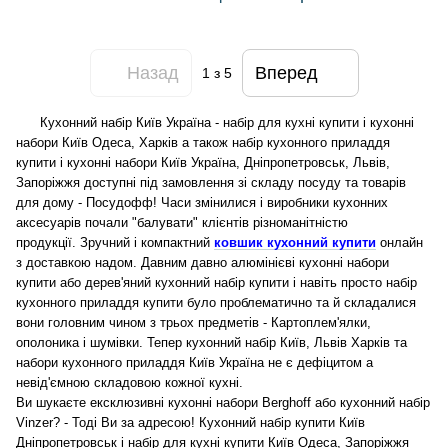
Назад
Вперед
1
з 5
Кухонний набір Київ Україна - набір для кухні купити і кухонні
набори Київ Одеса, Харків а також набір кухонного приладдя
купити і кухонні набори Київ Україна, Дніпропетровськ, Львів,
Запоріжжя доступні під замовлення зі складу посуду та товарів
для дому - Посудофф! Часи змінилися і виробники кухонних
аксесуарів почали "балувати" клієнтів різноманітністю
продукції. Зручний і компактний
ковшик кухонний купити
онлайн
з доставкою надом.
Давним давно алюмінієві кухонні набори
купити або дерев'яний кухонний набір купити і навіть просто набір
кухонного приладдя купити було проблематично та й складалися
вони головним чином з трьох предметів - Картоплем'ялки,
ополоника і шумівки. Тепер кухонний набір Київ, Львів Харків та
набори кухонного приладдя Київ Україна не є дефіцитом а
невід'ємною складовою кожної кухні.
Ви шукаєте ексклюзивні кухонні набори Berghoff або кухонний набір
Vinzer? - Тоді Ви за адресою! Кухонний набір купити Київ
Дніпропетровськ і набір для кухні купити Київ Одеса, Запоріжжя