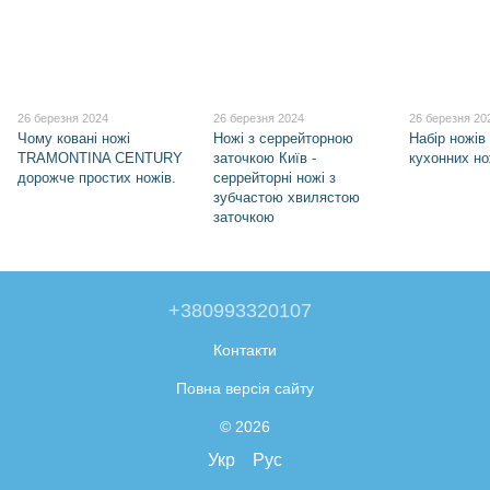
26 березня 2024
26 березня 2024
26 березня 20
Чому ковані ножі
Ножі з серрейторною
Набір ножів
TRAMONTINA CENTURY
заточкою Київ -
кухонних но
дорожче простих ножів.
серрейторні ножі з
зубчастою хвилястою
заточкою
+380993320107
Контакти
Повна версія сайту
© 2026
Укр
Рус