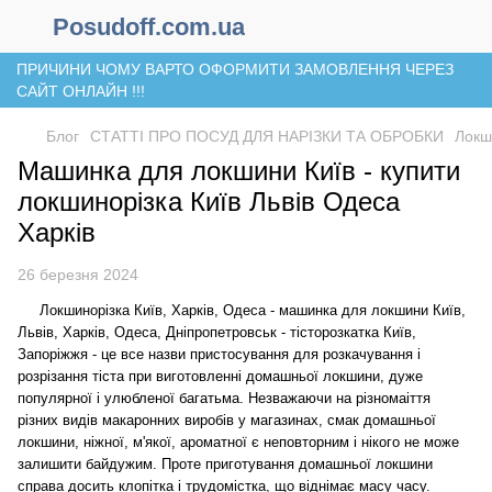
Posudoff.com.ua
ПРИЧИНИ ЧОМУ ВАРТО ОФОРМИТИ ЗАМОВЛЕННЯ ЧЕРЕЗ
САЙТ ОНЛАЙН !!!
Блог
СТАТТІ ПРО ПОСУД ДЛЯ НАРІЗКИ ТА ОБРОБКИ
Локш
Машинка для локшини Київ - купити
локшинорізка Київ Львів Одеса
Харків
26 березня 2024
Локшинорізка Київ, Харків, Одеса - машинка для локшини Київ,
Львів, Харків, Одеса, Дніпропетровськ - тісторозкатка Київ,
Запоріжжя - це все назви пристосування для розкачування і
розрізання тіста при виготовленні домашньої локшини, дуже
популярної і улюбленої багатьма. Незважаючи на різномаіття
різних видів макаронних виробів у магазинах, смак домашньої
локшини, ніжної, м'якої, ароматної є неповторним і нікого не може
залишити байдужим. Проте приготування домашньої локшини
справа досить клопітка і трудомістка, що віднімає масу часу.