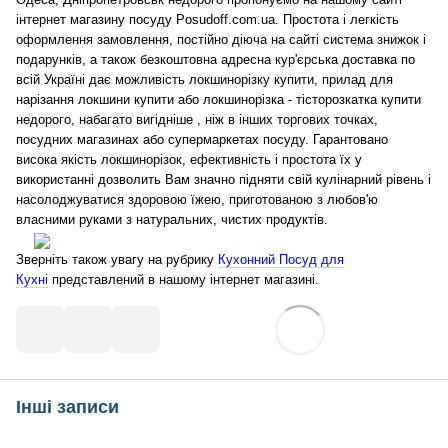
інтернет магазину посуду Posudoff.com.ua. Простота і легкість
оформлення замовлення, постійно діюча на сайті система знижок і
подарунків, а також безкоштовна адресна кур'єрська доставка по
всій Україні дає можливість локшинорізку купити, прилад для
нарізання локшини купити або локшинорізка - тісторозкатка купити
недорого, набагато вигідніше , ніж в інших торгових точках,
посудних магазинах або супермаркетах посуду. Гарантовано
висока якість локшинорізок, ефективність і простота їх у
використанні дозволить Вам значно підняти свій кулінарний рівень і
насолоджуватися здоровою їжею, приготованою з любов'ю
власними руками з натуральних, чистих продуктів.
Зверніть також увагу на рубрику
Кухонний Посуд для
Кухні
представлений в нашому інтернет магазині.
Інші записи