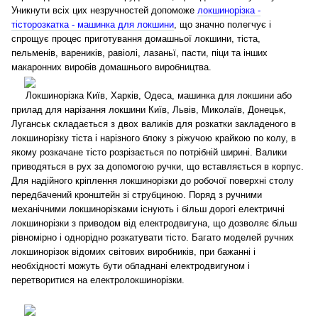
Уникнути всіх цих незручностей допоможе
локшинорізка -
тісторозкатка - машинка для локшини
, що значно полегчує і
спрощує процес приготування домашньої локшини, тіста,
пельменів, вареників, равіолі, лазаньї, пасти, піци та інших
макаронних виробів домашнього виробництва.
Локшинорізка Київ, Харків, Одеса, машинка для локшини або
прилад для нарізання локшини Київ, Львів, Миколаїв, Донецьк,
Луганськ складається з двох валиків для розкатки закладеного в
локшинорізку тіста і нарізного блоку з ріжучою крайкою по колу, в
якому розкачане тісто розрізається по потрібній ширині. Валики
приводяться в рух за допомогою ручки, що вставляється в корпус.
Для надійного кріплення локшинорізки до робочої поверхні столу
передбачений кронштейн зі струбциною. Поряд з ручними
механічними локшинорізками існують і більш дорогі електричні
локшинорізки з приводом від електродвигуна, що дозволяє більш
рівномірно і однорідно розкатувати тісто. Багато моделей ручних
локшинорізок відомих світових виробників, при бажанні і
необхідності можуть бути обладнані електродвигуном і
перетворитися на електролокшинорізки.