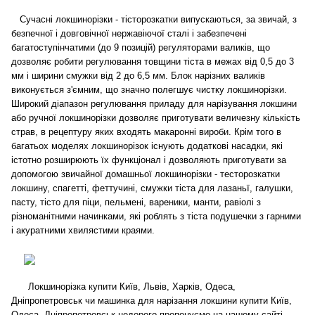
Сучасні локшинорізки - тісторозкатки випускаються, за звичай, з
безпечної і довговічної нержавіючої сталі і забезпечені
багатоступінчатими (до 9 позицій) регуляторами валиків, що
дозволяє робити регулювання товщини тіста в межах від 0,5 до 3
мм і ширини смужки від 2 до 6,5 мм. Блок нарізних валиків
виконується з'ємним, що значно полегшує чистку локшинорізки.
Широкий діапазон регулювання приладу для нарізування локшини
або ручної локшинорізки дозволяє приготувати величезну кількість
страв, в рецептуру яких входять макаронні вироби. Крім того в
багатьох моделях локшинорізок існують додаткові насадки, які
істотно розширюють їх функціонал і дозволяють приготувати за
допомогою звичайної домашньої локшинорізки - тесторозкатки
локшину, спагетті, феттучині, смужки тіста для лазаньї, галушки,
пасту, тісто для піци, пельмені, вареники, манти, равіолі з
різноманітними начинками, які роблять з тіста подушечки з гарними
і акуратними хвилястими краями.
Локшинорізка купити Київ, Львів, Харків, Одеса,
Дніпропетровськ чи машинка для нарізання локшини купити Київ,
Одеса, Дніпропетровськ недорого пропонуємо на нашому сайті