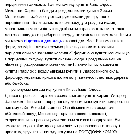
порційними тарілками. Такі менажниці купити Київ, Одеса,
Миколаїв, Харків...і блюда з роздільниками купити Херсон,
Мелітополь... забезпечуються рукоятками для зручного
переміщення. Величезним плюсом посуду з роздільниками,
менажниць є можливість швидкої зміни страв за столом, а також
легкого і швидкого прибиранні посуду по закінченні застілля.
Тільки
ми маємо
підставки для яєць
столові для Вас.
Різноманітність
форм, розмірів і дизайнерських рішень дозволяють купити
порцеляновий менажницю класичної форми або купити менажницю
з порцеляни фігурну, купити скляне блюдо з роздільниками на
підставці, декорованою металом, як і багато інших менажниц
купити і тарілок з роздільниками купити з ударостійкого скла,
фарфору, кераміки, кришталю, металу, каменю, пластика, дерева
або бамбука.
Пропонуємо менажниці купити Київ, Львів, Одеса,
Дніпропетровськ...тарілки з роздільником купити Харків, Ужгород,
Запоріжжя, Вінниця... порцелянову менажницю купити недорого на
нашому сайті Posudoff com.ua.
Ознайомившись з розділом
«Столовий посуд Менажниці Тарілки з роздільником» і,
скориставшись пропозиціями системи знижок і подарунків, Ви
зможете по достоїнству оцінити якість пропонованого товару і
простоту, зручність і вигоду покупки на ПОСУДОФФ КОМ.УА.