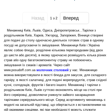
Назад
Вперед
1
з 2
Менажниці Київ, Львів, Одеса, Дніпропетровськ...Тарілки з
роздільником Київ, Харків, Ужгород, Запоріжжя, Вінниця створені
для подачі до столу одночасно декількох готових страв в одному
посуді не допускаючи їх змішування. Менажниця Київ і Україна
являє собою блюдо, розділене кількома перегородками (від двох
до шести або десяти), в якому одночасно розміщують кілька різних
страв або одну багатокомпонентну страву не побоюючись
змішування їх смаків і ароматів.
Через сайт
www.posudoff.com.ua
молочник столовий
у нас. Менажницю
можна використовувати в якості блюда для закусок, для складного
гарніру, в якості салатниці, для подачі морепродуктів, страв східної
кухні, солодощів, фруктів і багато іншого. Менажниці і тарілки з
роздільником Київ, Львів суттєво економлять місце на столі при
його сервіровці, дозволяючи уникнути зайвого захаращення
тарілками сервірувального місця. Серед асортименту менажниць є
моделі на загальній підставці, що обертається з встановленими на
ній окремими секціями, які при необхідності можуть служити