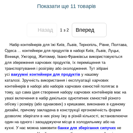
Показати ще 11 товарів
Назад
Вперед
1
з 2
Набір контейнерів для їжі Київ, Львів, Тернопіль, Рівне, Полтава,
Одеса ... контейнери для продуктів в наборі Київ, Львів, Луцьк,
Вінниця, Ужгород, Житомир, Івано-Франківськ використовуються
для збереження харчових продуктів, їх переміщення та
транспортування і розігріву або охолодження.
Тут зібрані
усі
вакуумні контейнери для продуктів
у нашому
каталозі.
Зручність використання і експлуатації харчових
контейнерів в наборі або наборів харчових ємностей полягає в
тому, що сама ідея створення набору харчових контейнерів має на
увазі включення в набір декількох однотипних ємностей різного
об'єму і розміру (або однакових) з кришками, виконаних в єдиному
дизайні, причому закладена в конструкції ергономічність форми
дозволяє зберігати в них різну їжу в різній кількості, встановлюючи
один на одного і заощаджуючи місце в холодильнику або на
кухні.
У нас можна замовити
банки для зберігання сипучих
не