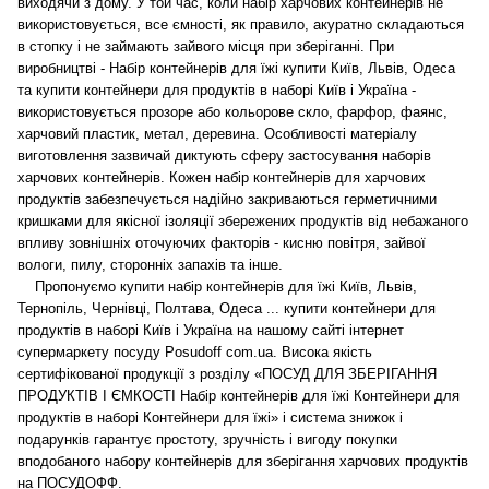
виходячи з дому.
У той час, коли набір харчових контейнерів не
використовується, все ємності, як правило, акуратно складаються
в стопку і не займають зайвого місця при зберіганні. При
виробництві - Набір контейнерів для їжі купити Київ, Львів, Одеса
та купити контейнери для продуктів в наборі Київ і Україна -
використовується прозоре або кольорове скло, фарфор, фаянс,
харчовий пластик, метал, деревина. Особливості матеріалу
виготовлення зазвичай диктують сферу застосування наборів
харчових контейнерів. Кожен набір контейнерів для харчових
продуктів забезпечується надійно закриваються герметичними
кришками для якісної ізоляції збережених продуктів від небажаного
впливу зовнішніх оточуючих факторів - кисню повітря, зайвої
вологи, пилу, сторонніх запахів та інше.
Пропонуємо купити набір контейнерів для їжі Київ, Львів,
Тернопіль, Чернівці, Полтава, Одеса ... купити контейнери для
продуктів в наборі Київ і Україна на нашому сайті інтернет
супермаркету посуду Posudoff com.ua. Висока якість
сертифікованої продукції з розділу «ПОСУД ДЛЯ ЗБЕРІГАННЯ
ПРОДУКТІВ І ЄМКОСТІ Набір контейнерів для їжі Контейнери для
продуктів в наборі Контейнери для їжі» і система знижок і
подарунків гарантує простоту, зручність і вигоду покупки
вподобаного набору контейнерів для зберігання харчових продуктів
на ПОСУДОФФ.