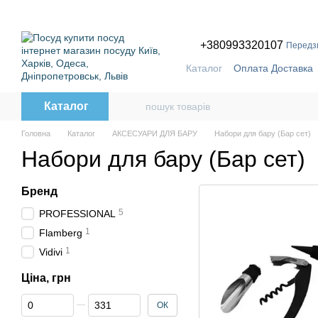
Перейти до основного контенту
ПРИЧ
+380993320107
Передз
Каталог
Оплата Доставка
Бренди
Каталог
Головна
Каталог
АКСЕСУАРИ ДЛЯ БАРУ
Набори для бару (Бар сет)
Набори для бару (Бар сет)
Бренд
5
PROFESSIONAL
1
Flamberg
1
Vidivi
Ціна, грн
Від Ціна, грн
До Ціна, грн
ОК