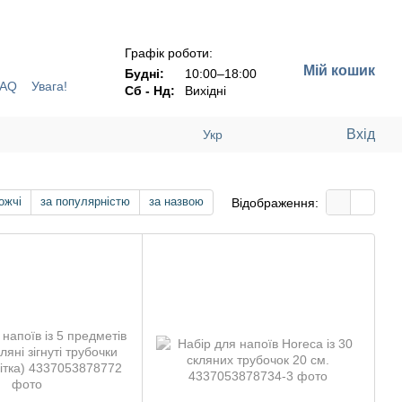
Н !!!
Графік роботи:
Мій кошик
Будні:
10:00–18:00
FAQ
Увага!
Сб - Нд:
Вихідні
Вхід
Укр
ожчі
за популярністю
за назвою
Відображення: