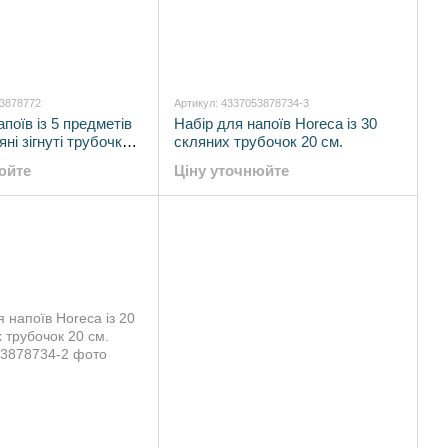
53878772
Артикул: 4337053878734-3
поїв із 5 предметів
Набір для напоїв Horeca із 30
яні зігнуті трубочки
скляних трубочок 20 см.
тка)
юйте
Ціну уточнюйте