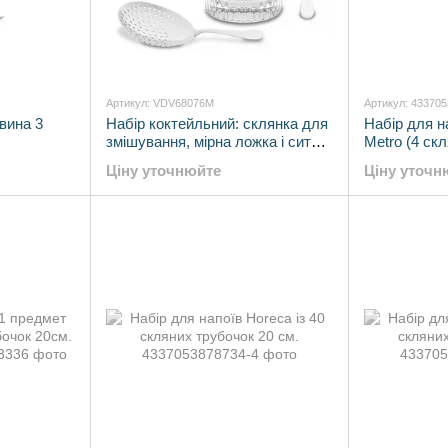
Артикул: VDV68076M
Артикул: 43370
вина 3
Набір коктейльний: склянка для
Набір для на
змішування, мірна ложка і сито
Metro (4 скл
Vidivi MIX & CO (VDV68076M)
20см. + 1 щі
Ціну уточнюйте
Ціну уточн