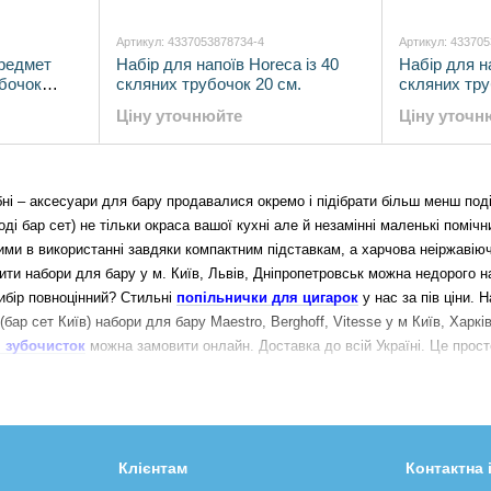
Артикул: 4337053878734-4
Артикул: 43370
предмет
Набір для напоїв Horeca із 40
Набір для на
убочок
скляних трубочок 20 см.
скляних тру
Ціну уточнюйте
Ціну уточн
ібні – аксесуари для бару продавалися окремо і підібрати більш менш по
оді бар сет) не тільки окраса вашої кухні але й незамінні маленькі помічн
ними в використанні завдяки компактним підставкам, а харчова неіржавію
пити набори для бару у м. Київ, Львів, Дніпропетровськ можна недорого н
ибір повноцінний? Стильні
попільнички для цигарок
у нас за пів ціни.
 (бар сет Київ) набори для бару Maestro, Berghoff, Vitesse у м Київ, Хар
я зубочисток
можна замовити онлайн. Доставка до всій Україні. Це прост
Клієнтам
Контактна