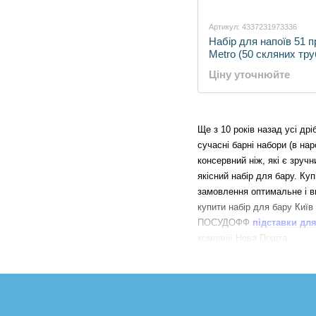
Артикул: 4337231973336
Набір для напоїв 51 
Metro (50 скляних тр
20см. + 1 щітка)
Ціну уточнюйте
Ще з 10 років назад усі др
сучасні барні набори (в нар
консервний ніж, які є зруч
якісний набір для бару. Ку
замовлення оптимальне і в
купити набір для бару Київ
ПОСУДОФФ
підставки дл
компанії Нова Пошта.