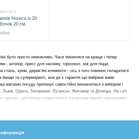
53878734-2
поїв Horeca із 20
бочок 20 см.
юйте
дібні було просто неможливо. Часи змінилися на краще і тепер
ики - штопор, пресс для часнику, горіхокол, ніж для піцци,
ча сталь, хром, дерев’яні елементи – ось з чого повинен складатися
а базарі та супермаркеті, але де є гарантія що вибране вами
 Наш магазин посуду пропонує самостійно визначитися з вибором і
ків, Львів, Одеса, Запоріжжя, Луганськ, Житомир та Донецьк.
На саті
о і зручно - достатньо скористатися послугами нашого перевізника -
 інформація