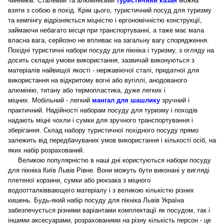
чинників. Сталевий та а
люмінієвий
туристичний казан
можна
взяти з собою в похід.
Крім цього, туристичний посуд для туризму
та кемпінгу відрізняється міцністю і ергономічністю конструкції,
займаючи небагато місця при транспортуванні, а таже має мала
власна вага, серйозно не впливає на загальну вагу спорядження.
Похідні туристичні набори посуду для пікніка і туризму, з огляду на
досить складні умови використання, зазвичай виконуються з
матеріалів найвищої якості - нержавіючої сталі, придатної для
використання на відкритому вогні або вугіллі, анодованого
алюмінію, титану або термопластика, дуже легких і
міцних.
Мобільний - легкий
мангал для шашлику
зручний і
практичний.
Надійності наборам посуду для туризму і походів
надають міцні чохли і сумки для зручного транспортування і
зберігання. Склад набору туристичної похідного посуду прямо
залежить від передбачуваних умов використання і кількості осіб, на
яких набір розрахований.
Великою популярністю в наші дні користуються набори посуду
для пікніка Київ Львів Рівне. Вони можуть бути виконані у вигляді
плетеної корзини, сумки або рюкзака з міцного
водоотталківвающего матеріалу і з великою кількістю різних
кишень. Будь-який набір посуду для пікніка Львів Україна
забезпечується різними варіантами комплектації як посудом, так і
іншими аксесуарами, розрахованими на різну кількість персон - це