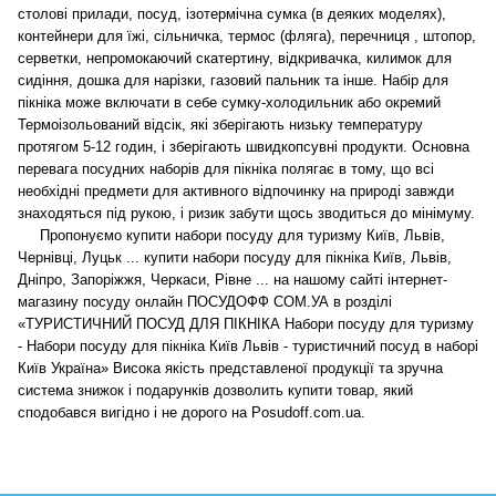
столові прилади, посуд, ізотермічна сумка (в деяких моделях),
контейнери для їжі, сільничка, термос (фляга), перечниця , штопор,
серветки, непромокаючий скатертину, відкривачка, килимок для
сидіння, дошка для нарізки, газовий пальник та інше. Набір для
пікніка може включати в себе сумку-холодильник або окремий
Термоізольований відсік, які зберігають низьку температуру
протягом 5-12 годин, і зберігають швидкопсувні продукти. Основна
перевага посудних наборів для пікніка полягає в тому, що всі
необхідні предмети для активного відпочинку на природі завжди
знаходяться під рукою, і ризик забути щось зводиться до мінімуму.
Пропонуємо купити набори посуду для туризму Київ, Львів,
Чернівці, Луцьк ... купити набори посуду для пікніка Київ, Львів,
Дніпро, Запоріжжя, Черкаси, Рівне ... на нашому сайті інтернет-
магазину посуду онлайн ПОСУДОФФ СОМ.УА в розділі
«ТУРИСТИЧНИЙ ПОСУД ДЛЯ ПІКНІКА Набори посуду для туризму
- Набори посуду для пікніка Київ Львів - туристичний посуд в наборі
Київ Україна» Висока якість представленої продукції та зручна
система знижок і подарунків дозволить купити товар, який
сподобався вигідно і не дорого на Posudoff.com.ua.