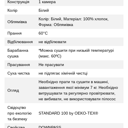
Конструкція
1 камера
Колір
Білий
Колір: Білий, Матеріал: 100% хлопок,
Облямівка
Форма: Облямівка
Прання
60°C
Відбілювання
не відбілювати
Барабанна
*Можна сушити при низькій температурі
сушка
(макс. 60ºC)
Прасування
Не прасувати
Суха чистка
не підлягає хімічній чистці
Необхідно прати та сушити в машині,
завантаження якої мінімум 7 кг. Необхідно
Огляд
витрушувати та регулярно провітрювати,
не вибивати, не використовувати пілосос
Свідоцтво
про екологію
STANDARD 100 by OEKO-TEX®
та безпеку
Свойства
DOWNPASS