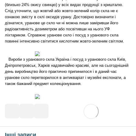
(близько 24% окису свинцю) у всіх видах продукції з кришталю.
Слід уточнити, що жовтий або жовто-зелений колір скла не є
ознакою змісту в склі оксидів урану. Достовірно визначити і
дізнатися, уранове це скло чи ні можна лише заміривши його
радіоактивність дозиметром або посвітивши на нього УФ
ліхтариком. Справжнє уранове скло і посуд з уранового скла
повинні інтенсивно світитися кислотним жовто-зеленим світлом.
Вироби з уранового скла Україна і посуд з уранового скла Київ,
Дніпропетровськ, Харків надзвичайно красиві, але на сьогоднішній
день виробництво його практично припинилося і в даний час
уранове скло перетворилося в антикваріат і музейні експонати, а
також бажаний предмет колекціонування.
Інші записи