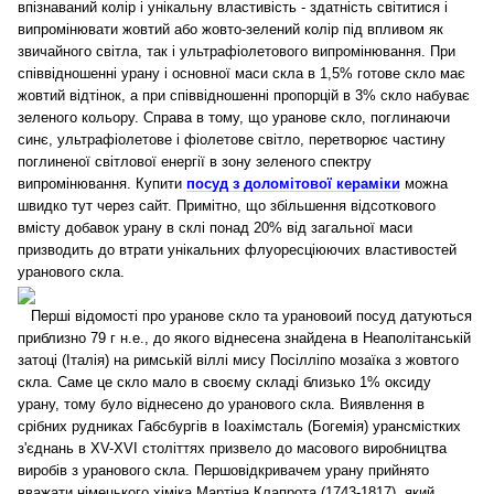
впізнаваний колір і унікальну властивість - здатність світитися і
випромінювати жовтий або жовто-зелений колір під впливом як
звичайного світла, так і ультрафіолетового випромінювання. При
співвідношенні урану і основної маси скла в 1,5% готове скло має
жовтий відтінок, а при співвідношенні пропорцій в 3% скло набуває
зеленого кольору. Справа в тому, що уранове скло, поглинаючи
синє, ультрафіолетове і фіолетове світло, перетворює частину
поглиненої світлової енергії в зону зеленого спектру
випромінювання. Купити
посуд з доломітової кераміки
можна
швидко тут через сайт.
Примітно, що збільшення відсоткового
вмісту добавок урану в склі понад 20% від загальної маси
призводить до втрати унікальних флуоресціюючих властивостей
уранового скла.
Перші відомості про уранове скло та урановоий посуд датуються
приблизно 79 г н.е., до якого віднесена знайдена в Неаполітанській
затоці (Італія) на римській віллі мису Посілліпо мозаїка з жовтого
скла. Саме це скло мало в своєму складі близько 1% оксиду
урану, тому було віднесено до уранового скла. Виявлення в
срібних рудниках Габсбургів в Іоахімсталь (Богемія) урансмістких
з'єднань в XV-XVI століттях призвело до масового виробництва
виробів з уранового скла. Першовідкривачем урану прийнято
вважати німецького хіміка Мартіна Клапрота (1743-1817), який