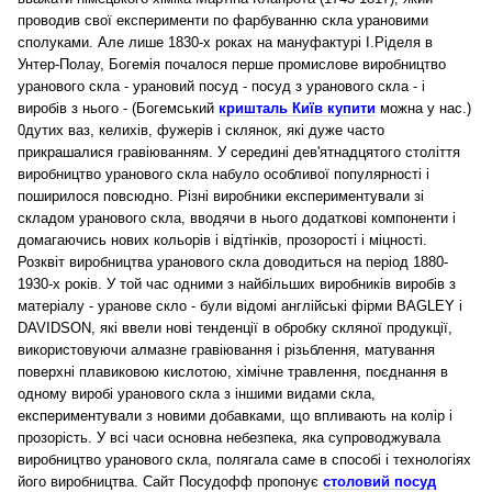
проводив свої експерименти по фарбуванню скла урановими
сполуками. Але лише 1830-х роках на мануфактурі І.Ріделя в
Унтер-Полау, Богемія почалося перше промислове виробництво
уранового скла - урановий посуд - посуд з уранового скла - і
виробів з нього - (Богемський
кришталь Київ купити
можна у нас.)
0дутих ваз, келихів, фужерів і склянок, які дуже часто
прикрашалися гравіюванням. У середині дев'ятнадцятого століття
виробництво уранового скла набуло особливої ​​популярності і
поширилося повсюдно. Різні виробники експериментували зі
складом уранового скла, вводячи в нього додаткові компоненти і
домагаючись нових кольорів і відтінків, прозорості і міцності.
Розквіт виробництва уранового скла доводиться на період 1880-
1930-х років. У той час одними з найбільших виробників виробів з
матеріалу - уранове скло - були відомі англійські фірми BAGLEY і
DAVIDSON, які ввели нові тенденції в обробку скляної продукції,
використовуючи алмазне гравіювання і різьблення, матування
поверхні плавиковою кислотою, хімічне травлення, поєднання в
одному виробі уранового скла з іншими видами скла,
експериментували з новими добавками, що впливають на колір і
прозорість. У всі часи основна небезпека, яка супроводжувала
виробництво уранового скла, полягала саме в способі і технологіях
його виробництва. Сайт Посудофф пропонує
столовий посуд