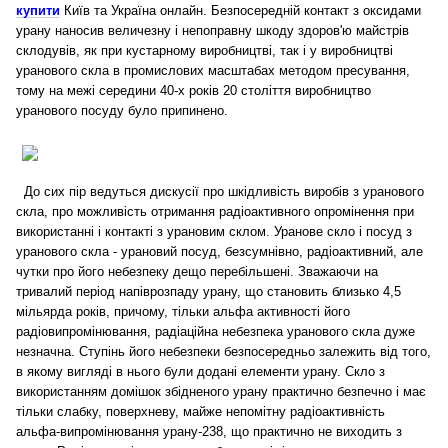
купити
Київ та Україна онлайн. Безпосередній контакт з оксидами
урану наносив величезну і непоправну шкоду здоров'ю майстрів
склодувів, як при кустарному виробництві, так і у виробництві
уранового скла в промислових масштабах методом пресування,
тому на межі середини 40-х років 20 століття виробництво
уранового посуду було припинено.
До сих пір ведуться дискусії про шкідливість виробів з уранового
скла, про можливість отримання радіоактивного опромінення при
використанні і контакті з урановим склом. Уранове скло і посуд з
уранового скла - урановий посуд, безсумнівно, радіоактивний, але
чутки про його небезпеку дещо перебільшені. Зважаючи на
тривалий період напіврозпаду урану, що становить близько 4,5
мільярда років, причому, тільки альфа активності його
радіовипромінювання, радіаційна небезпека уранового скла дуже
незначна. Ступінь його небезпеки безпосередньо залежить від того,
в якому вигляді в нього були додані елементи урану. Скло з
використанням домішок збідненого урану практично безпечно і має
тільки слабку, поверхневу, майже непомітну радіоактивність
альфа-випромінювання урану-238, що практично не виходить з