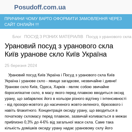
Posudoff.com.ua
ПРИЧИНИ ЧОМУ ВАРТО ОФОРМИТИ ЗАМОВЛЕННЯ ЧЕРЕЗ
САЙТ ОНЛАЙН !!!
Блог
ПОСУД З РІЗНИХ МАТЕРІАЛІВ
Посуд з уранового скла 
Урановий посуд з уранового скла
Київ уранове скло Київ Україна
25 березня 2024
Урановий посуд Київ Україна і Посуд з уранового скла Київ
Україна і уранове скло - явище загадкове, незвичайне і дивне!
Уранове скло Київ, Одеса, Харків - являє собою звичайне
боросилікатне скло, в масу якого перед плавкою вводиться оксид
урану, що забарвлює його в кольори різного відтінку і інтенсивності
- від прозоро-жовтого до насиченого жовто-зеленого, бірюзового і
навіть блакитного. Концентрація оксиду урану, що вводиться в
початкову скломасу перед плавкою, зазвичай коливається в межах
приблизно 0,3% до 4-6% від загальної маси скла. Саме така
кількість домішків оксиду урану надає урановому склу його