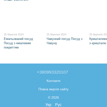
25 березня 2024
25 березня 2024
25 березня 20
Емальований посуд
Чавунний посуд Посуд з
Кришталеви
Посуд з емалевим
Чавуну
з кришталю
покриттям
+380993320107
Контакти
Повна версія сайту
© 2026
Укр
Рус