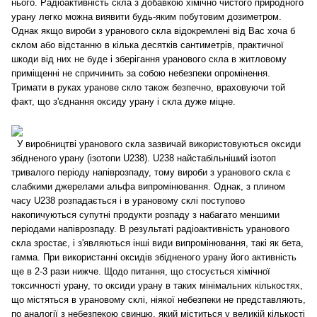
нього. Радіоактивність скла з добавкою хімічно чистого природного
урану легко можна виявити будь-яким побутовим дозиметром.
Однак якщо вироби з уранового скла відокремлені від Вас хоча б
склом або відстанню в кілька десятків сантиметрів, практичної
шкоди від них не буде і зберігання уранового скла в житловому
приміщенні не спричинить за собою небезпеки опромінення.
Тримати в руках уранове скло також безпечно, враховуючи той
факт, що з'єднання оксиду урану і скла дуже міцне.
У виробництві уранового скла зазвичай використовуються оксиди
збідненого урану (ізотопи U238). U238 найстабільніший ізотоп
тривалого періоду напіврозпаду, тому вироби з уранового скла є
слабкими джерелами альфа випромінювання. Однак, з плином
часу U238 розпадається і в урановому склі поступово
накопичуються супутні продукти розпаду з набагато меншими
періодами напіврозпаду. В результаті радіоактивність уранового
скла зростає, і з'являються інші види випромінювання, такі як бета,
гамма. При використанні оксидів збідненого урану його активність
ще в 2-3 рази нижче. Щодо питання, що стосується хімічної
токсичності урану, то оксиди урану в таких мінімальних кількостях,
що містяться в урановому склі, ніякої небезпеки не представляють,
по аналогії з небезпекою свинцю, який міститься у великій кількості