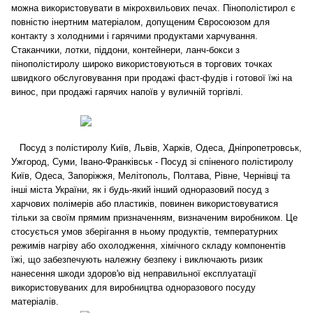
можна використовувати в мікрохвильових печах. Пінополістирол є
повністю інертним матеріалом, допущеним Євросоюзом для
контакту з холодними і гарячими продуктами харчування.
Стаканчики, лотки, піддони, контейнери, ланч-бокси з
пінополістиролу широко використовуються в торгових точках
швидкого обслуговування при продажі фаст-фудів і готової їжі на
винос, при продажі гарячих напоїв у вуличній торгівлі.
Посуд з полістиролу Київ, Львів, Харків, Одеса, Дніпропетровськ,
Ужгород, Суми, Івано-Франківськ - Посуд зі спіненого полістиролу
Київ, Одеса, Запоріжжя, Мелітополь, Полтава, Рівне, Чернівці та
інші міста України, як і будь-який інший одноразовий посуд з
харчових полімерів або пластиків, повинен використовуватися
тільки за своїм прямим призначенням, визначеним виробником. Це
стосується умов зберігання в ньому продуктів, температурних
режимів нагріву або охолодження, хімічного складу компонентів
їжі, що забезпечують належну безпеку і виключають ризик
нанесення шкоди здоров'ю від неправильної експлуатації
використовуваних для виробництва одноразового посуду
матеріалів.