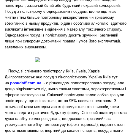
полістирол, зазвичай білий або будь-який яскравий кольоровий.
Посуд з полістиролу є одноразовим посудом, що не підлягає
миттю і тим більше повторному використанню чи тривалому
зберіганню в ньому продуктів, рідин і особливо алкоголю, здатного
викликати інтенсивне виділення з матеріалу токсичного стиролу.
Одноразовий посуд із полістиролу досить зручний і безпечний
лише при суворому дотриманні правил і умов його експлуатації,
заявлених виробником.
Посуд зі спіненого полістиролу Київ, Львів, Харків
Дніпропетровськ або посуд з пінополістиролу Україна Київ тут
на
posudoff.com.ua
- є різновидом полистиролового посуду, але
дещо відрізняється від нього своїми якостями, характеристиками і
сферою застосування. Спінений полістирол являє собою гранули
полістиролу, що спінюється, які на 95% насичені пентаном. З
отриманої маси методом лиття формуються різні вироби, яким
можна надати практично будь-яку форму. Спінений полістирол має
дуже слабку теплопровідність, що дозволяє тривалий час
утримувати потрібну температуру (ефект термоса!), відрізняється
достатньою міцністю, інертний до кислот і спиртів, посуд з нього