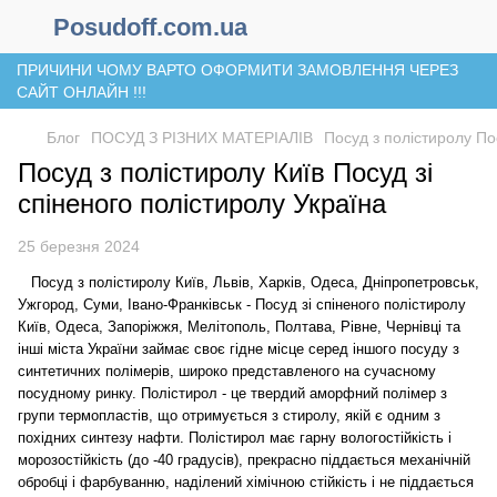
Posudoff.com.ua
ПРИЧИНИ ЧОМУ ВАРТО ОФОРМИТИ ЗАМОВЛЕННЯ ЧЕРЕЗ
САЙТ ОНЛАЙН !!!
Блог
ПОСУД З РІЗНИХ МАТЕРІАЛІВ
Посуд з полістиролу По
Посуд з полістиролу Київ Посуд зі
спіненого полістиролу Україна
25 березня 2024
Посуд з полістиролу Київ, Львів, Харків, Одеса, Дніпропетровськ,
Ужгород, Суми, Івано-Франківськ - Посуд зі спіненого полістиролу
Київ, Одеса, Запоріжжя, Мелітополь, Полтава, Рівне, Чернівці та
інші міста України займає своє гідне місце серед іншого посуду з
синтетичних полімерів, широко представленого на сучасному
посудному ринку. Полістирол - це твердий аморфний полімер з
групи термопластів, що отримується з стиролу, якій є одним з
похідних синтезу нафти. Полістирол має гарну вологостійкість і
морозостійкість (до -40 градусів), прекрасно піддається механічній
обробці і фарбуванню, наділений хімічною стійкість і не піддається