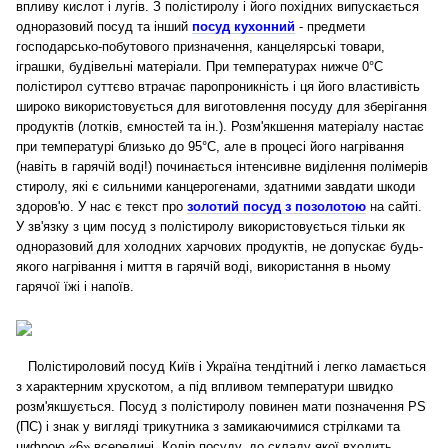
впливу кислот і лугів. З полістиролу і його похідних випускається
одноразовий посуд та інший
посуд кухонний
- предмети
господарсько-побутового призначення, канцелярські товари,
іграшки, будівельні матеріали. При температурах нижче 0°С
полістирол суттєво втрачає паропроникність і ця його властивість
широко використовується для виготовлення посуду для зберігання
продуктів (лотків, ємностей та ін.). Розм'якшення матеріалу настає
при температурі близько до 95°С, але в процесі його нагрівання
(навіть в гарячій воді!) починається інтенсивне виділення полімерів
стиролу, які є сильними канцерогенами, здатними завдати шкоди
здоров'ю. У нас є текст про
золотий посуд з позолотою
на сайті.
У зв'язку з цим посуд з полістиролу використовується тільки як
одноразовий для холодних харчових продуктів, не допускає будь-
якого нагрівання і миття в гарячій воді, використання в ньому
гарячої їжі і напоїв.
Полістироловий посуд Київ і Україна тендітний і легко ламається
з характерним хрускотом, а під впливом температури швидко
розм'якшується. Посуд з полістиролу повинен мати позначення PS
(ПС) і знак у вигляді трикутника з замикаючимися стрілками та
цифрою «6» всередині. Колір посуду, до складу якої входить