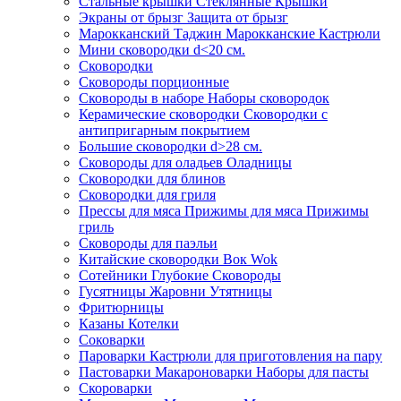
Стальные крышки Стеклянные Крышки
Экраны от брызг Защита от брызг
Марокканский Таджин Марокканские Кастрюли
Мини сковородки d<20 см.
Сковородки
Сковороды порционные
Сковороды в наборе Наборы сковородок
Керамические сковородки Сковородки с
антипригарным покрытием
Большие сковородки d>28 см.
Сковороды для оладьев Оладницы
Сковородки для блинов
Сковородки для гриля
Прессы для мяса Прижимы для мяса Прижимы
гриль
Сковороды для паэльи
Китайские сковородки Вок Wok
Сотейники Глубокие Сковороды
Гусятницы Жаровни Утятницы
Фритюрницы
Казаны Котелки
Соковарки
Пароварки Кастрюли для приготовления на пару
Пастоварки Макароноварки Наборы для пасты
Скороварки