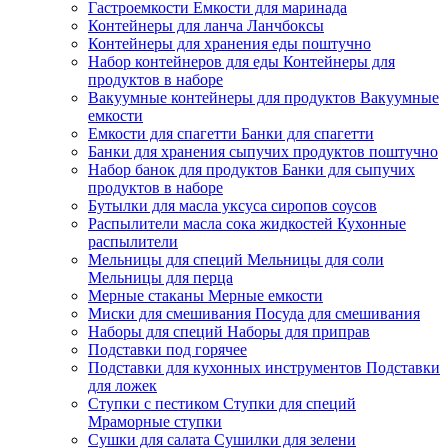
Гастроемкости Емкости для маринада
Контейнеры для ланча Ланчбоксы
Контейнеры для хранения еды поштучно
Набор контейнеров для еды Контейнеры для
продуктов в наборе
Вакуумные контейнеры для продуктов Вакуумные
емкости
Емкости для спагетти Банки для спагетти
Банки для хранения сыпучих продуктов поштучно
Набор банок для продуктов Банки для сыпучих
продуктов в наборе
Бутылки для масла уксуса сиропов соусов
Распылители масла сока жидкостей Кухонные
распылители
Мельницы для специй Мельницы для соли
Мельницы для перца
Мерные стаканы Мерные емкости
Миски для смешивания Посуда для смешивания
Наборы для специй Наборы для приправ
Подставки под горячее
Подставки для кухонных инструментов Подставки
для ложек
Ступки c пестиком Ступки для специй
Мраморные ступки
Сушки для салата Сушилки для зелени