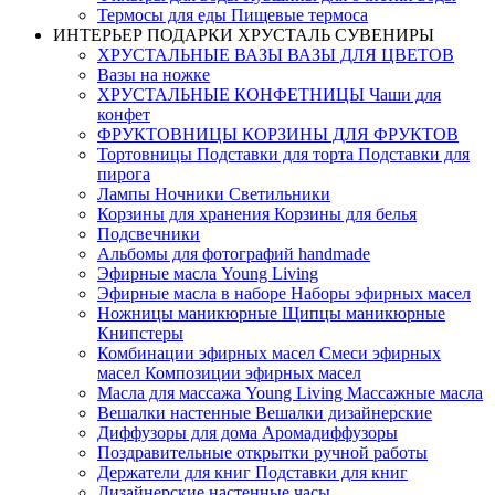
Термосы для еды Пищевые термоса
ИНТЕРЬЕР ПОДАРКИ ХРУСТАЛЬ СУВЕНИРЫ
ХРУСТАЛЬНЫЕ ВАЗЫ ВАЗЫ ДЛЯ ЦВЕТОВ
Вазы на ножке
ХРУСТАЛЬНЫЕ КОНФЕТНИЦЫ Чаши для
конфет
ФРУКТОВНИЦЫ КОРЗИНЫ ДЛЯ ФРУКТОВ
Тортовницы Подставки для торта Подставки для
пирога
Лампы Ночники Светильники
Корзины для хранения Корзины для белья
Подсвечники
Альбомы для фотографий handmade
Эфирные масла Young Living
Эфирные масла в наборе Наборы эфирных масел
Ножницы маникюрные Щипцы маникюрные
Книпстеры
Комбинации эфирных масел Смеси эфирных
масел Композиции эфирных масел
Масла для массажа Young Living Массажные масла
Вешалки настенные Вешалки дизайнерские
Диффузоры для дома Аромадиффузоры
Поздравительные открытки ручной работы
Держатели для книг Подставки для книг
Дизайнерск­ие настенные часы