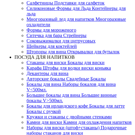
Салфетницы Подставки для салфеток
Силиконовые Формы для Льда Контейнеры для
льда
Многоразовый лед для напитков Многоразовые
охладители
Формы для мороженого
Ситечка для бара Стрейнеры
Соковыжималки для цитрусовых
Шейкеры для коктейлей
Штопоры для вина Открывалки для бутылок
ПОСУДА ДЛЯ НАПИТКОВ
Стаканы для виски Бокалы для виски
Карафа Штофы для водки виски коньяка
Декантеры для вина
Авторские бокалы Свадебные Бокалы
Бокалы для вина Наборы бокалов для вина
V<500мл.
Большие бокалы для вина Большие винные
бокалы V>500мл.
Бокалы для ирландского кофе Бокалы для латте
Бокалы с ручкой
Кружки и стаканы с двойными стенками
Камни для виски Камни для охлаждения напитков
Наборы для виски (штоф+стаканы) Подарочные
наборы стаканов для виски