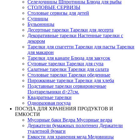
Селедочницы Шпротницы Блюда для рыбы
СТОЛОВЫЕ СЕРВИЗЫ
Столовые сервизы для детей
Супницы
Бульонницы
Десертные тарелки Тарелки для десерта
Декоративные тарелки Настенные тарелки с
декором
Тарелки для спагетти Тарелки для пасты Тарелки
для макарон
Тарелки для канапе Блюда для закусок
Суповые тарелки Тарелки для супа
Салатные тарелки Тарелки для салата
Столовые тарелки Тарелки обеденные
Пирожковые тарелки Тарелки для хлеба
Подставные тарелки сервировочные
Подтарельники d>27см.
Квадратные тарелки
Одноразовая посуда
ПОСУДА ДЛЯ ХРАНЕНИЯ ПРОДУКТОВ И
ЕМКОСТИ
Мусорные баки Ведра Мусорные ведра
Держатели бумажных полотенец Держатели
туалетной бумаги
Емкости для хранения меда Медовницы