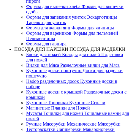
пирога
Формы для выпечки хлеба Формы для выпечки
cдобы
Формы для запекания улиток Эскарготницы
Тарелки для улиток
Форма для жарки яиц Формы для яичницы
Формы для вареников Формы для пельменей
Пельменницы
Формы для гарнира
ПОСУДА ДЛЯ НАРЕЗКИ ПОСУДА ДЛЯ РАЗДЕЛКИ
Блоки для ножей Колоды для ножей Подставки
для ножей
Вилки для Мяса Разделочные вилки для Мяса
Кухонные доски поштучно Доски для разделки
поштучно
Набор разделочных досок Кухонные доски в
наборе
Кухонные доски с крышкой Разделочные доски с
крышкой
Кухонные Топорики Кухонные Секачи
Магнитные Планки для Ножей
Мусаты Точилки для ножей Точильные камни для
ножей
Ручные Мясорубки Механические Мясорубки
Тестораскатки Лапшерезки Макаронорезки