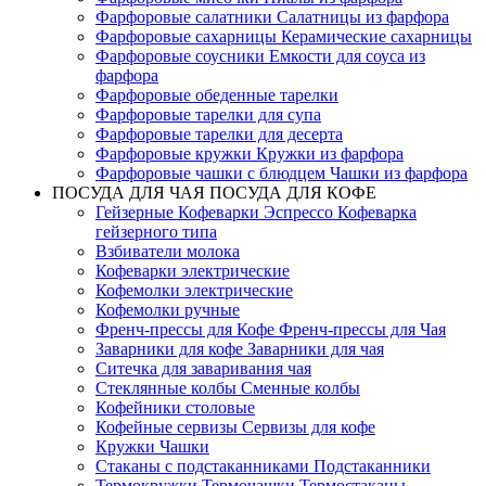
Фарфоровые салатники Салатницы из фарфора
Фарфоровые сахарницы Керамические сахарницы
Фарфоровые соусники Емкости для соуса из
фарфора
Фарфоровые обеденные тарелки
Фарфоровые тарелки для супа
Фарфоровые тарелки для десерта
Фарфоровые кружки Кружки из фарфора
Фарфоровые чашки с блюдцем Чашки из фарфора
ПОСУДА ДЛЯ ЧАЯ ПОСУДА ДЛЯ КОФЕ
Гейзерные Кофеварки Эспрессо Кофеварка
гейзерного типа
Взбиватели молока
Кофеварки электрические
Кофемолки электрические
Кофемолки ручные
Френч-прессы для Кофе Френч-прессы для Чая
Заварники для кофе Заварники для чая
Ситечка для заваривания чая
Стеклянные колбы Сменные колбы
Кофейники столовые
Кофейные сервизы Сервизы для кофе
Кружки Чашки
Стаканы с подстаканниками Подстаканники
Термокружки Термочашки Термостаканы