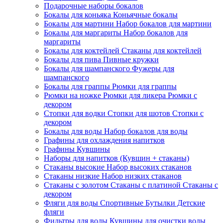
Подарочные наборы бокалов
Бокалы для коньяка Коньячные бокалы
Бокалы для мартини Набор бокалов для мартини
Бокалы для маргариты Набор бокалов для
маргариты
Бокалы для коктейлей Стаканы для коктейлей
Бокалы для пива Пивные кружки
Бокалы для шампанского Фужеры для
шампанского
Бокалы для граппы Рюмки для граппы
Рюмки на ножке Рюмки для ликера Рюмки с
декором
Стопки для водки Стопки для шотов Стопки с
декором
Бокалы для воды Набор бокалов для воды
Графины для охлаждения напитков
Графины Кувшины
Наборы для напитков (Кувшин + стаканы)
Стаканы высокие Набор высоких стаканов
Стаканы низкие Набор низких стаканов
Стаканы с золотом Стаканы с платиной Стаканы с
декором
Фляги для воды Спортивные Бутылки Детские
фляги
Фильтры для воды Кувшины для очистки воды