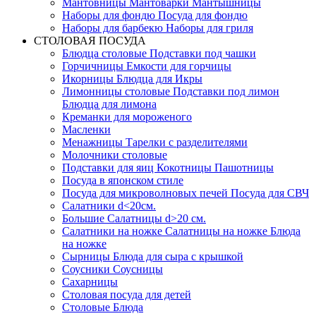
Мантовницы Мантоварки Мантышницы
Наборы для фондю Посуда для фондю
Наборы для барбекю Наборы для гриля
СТОЛОВАЯ ПОСУДА
Блюдца столовые Подставки под чашки
Горчичницы Емкости для горчицы
Икорницы Блюдца для Икры
Лимонницы столовые Подставки под лимон
Блюдца для лимона
Креманки для мороженого
Масленки
Менажницы Тарелки с разделителями
Молочники столовые
Подставки для яиц Кокотницы Пашотницы
Посуда в японском стиле
Посуда для микроволновых печей Посуда для СВЧ
Салатники d<20см.
Большие Салатницы d>20 см.
Салатники на ножке Салатницы на ножке Блюда
на ножке
Сырницы Блюда для сыра с крышкой
Соусники Соусницы
Сахарницы
Столовая посуда для детей
Столовые Блюда