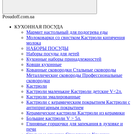
Posudoff.com.ua
КУХОННАЯ ПОСУДА
Мармит настольный для подогрева еды
Молоковарки со свистком Кастрюли кипячения
молока
НАБОРЫ ПОСУДЫ
Наборы посуды для детей
Кухонные наборы принадлежностей
Ковши кухонные
Кованные сковородки Стальные сковороды
Металлические сковороды Профессиональные
сковородки
Кастрюли
Кастрюли маленькие Кастрюли детские V<2л.
Кастрюли эмалированные
Кастрюли с керамическим покрытием Кастрюли с
антипригарным покрытием
Керамические кастрюли Кастрюли из керамики
Большие кастрюли V > 5л.
Глиняные горшочки для запекания в духовке и
печи