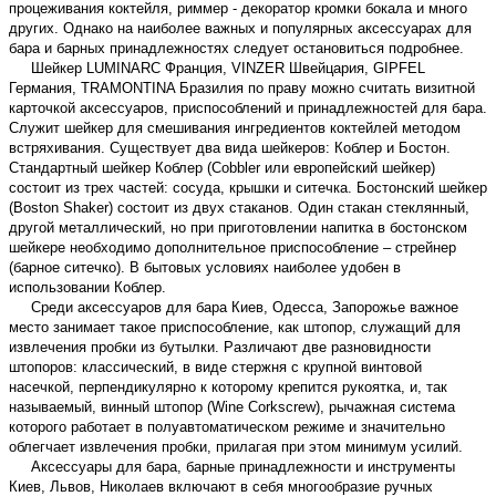
процеживания коктейля, риммер - декоратор кромки бокала и много
других. Однако на наиболее важных и популярных аксессуарах для
бара и барных принадлежностях следует остановиться подробнее.
Шейкер LUMINARC Франция, VINZER Швейцария, GIPFEL
Германия, TRAMONTINA Бразилия по праву можно считать визитной
карточкой аксессуаров, приспособлений и принадлежностей для бара.
Служит шейкер для смешивания ингредиентов коктейлей методом
встряхивания. Существует два вида шейкеров: Коблер и Бостон.
Стандартный шейкер Коблер (Cobbler или европейский шейкер)
состоит из трех частей: сосуда, крышки и ситечка. Бостонский шейкер
(Boston Shaker) состоит из двух стаканов. Один стакан стеклянный,
другой металлический, но при приготовлении напитка в бостонском
шейкере необходимо дополнительное приспособление – стрейнер
(барное ситечко). В бытовых условиях наиболее удобен в
использовании Коблер.
Среди аксессуаров для бара Киев, Одесса, Запорожье важное
место занимает такое приспособление, как штопор, служащий для
извлечения пробки из бутылки. Различают две разновидности
штопоров: классический, в виде стержня с крупной винтовой
насечкой, перпендикулярно к которому крепится рукоятка, и, так
называемый, винный штопор (Wine Corkscrew), рычажная система
которого работает в полуавтоматическом режиме и значительно
облегчает извлечения пробки, прилагая при этом минимум усилий.
Аксессуары для бара, барные принадлежности и инструменты
Киев, Львов, Николаев включают в себя многообразие ручных