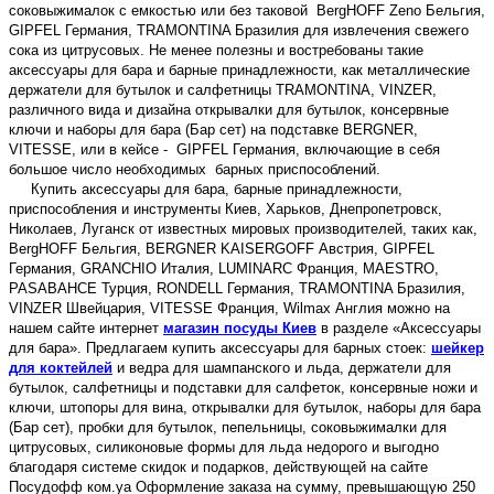
соковыжималок с емкостью или без таковой BergHOFF Zeno Бельгия,
GIPFEL Германия, TRAMONTINA Бразилия для извлечения свежего
сока из цитрусовых. Не менее полезны и востребованы такие
аксессуары для бара и барные принадлежности, как металлические
держатели для бутылок и салфетницы TRAMONTINA, VINZER,
различного вида и дизайна открывалки для бутылок,
консервные
ключи
и наборы для бара (Бар сет) на подставке BERGNER,
VITESSE, или в кейсе - GIPFEL Германия, включающие в себя
большое число необходимых барных приспособлений.
Купить аксессуары для бара, барные принадлежности,
приспособления и инструменты Киев, Харьков, Днепропетровск,
Николаев, Луганск от известных мировых производителей, таких как,
BergHOFF Бельгия, BERGNER KAISERGOFF Австрия, GIPFEL
Германия, GRANCHIO Италия, LUMINARC Франция, MAESTRO,
PASABAHCE Турция, RONDELL Германия, TRAMONTINA Бразилия,
VINZER Швейцария, VITESSE Франция, Wilmax Англия можно на
нашем сайте интернет
магазин посуды Киев
в разделе «Аксессуары
для бара». Предлагаем купить аксессуары для барных стоек:
шейкер
для коктейлей
и ведра для шампанского и льда, держатели для
бутылок, салфетницы и подставки для салфеток, консервные ножи и
ключи, штопоры для вина, открывалки для бутылок, наборы для бара
(Бар сет), пробки для бутылок, пепельницы, соковыжималки для
цитрусовых, силиконовые формы для льда недорого и выгодно
благодаря системе скидок и подарков, действующей на сайте
Посудофф ком.уа Оформление заказа на сумму, превышающую 250