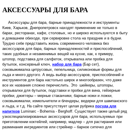
АКСЕССУАРЫ ДЛЯ БАРА
Аксессуары для бара, барные принадлежности и инструменты
Киев, Харьков, Днепропетровск находят применение не только в
барах, ресторанах, кафе, столовых, но и широко используются в быту
и домашнем обиходе, при сервировке стола на праздник и в будни.
Трудно себе представить жизнь современного человека без
аксессуаров для бара, барных принадлежностей и приспособлений,
таких удобных и незаменимых вещей на кухне, как, к примеру,
штопор, подставка для салфеток, открывалка или пробка для
бутылок, консервный ключ,
набор для бара
(Бар сет),
соковыжималка цитрусовых, пепельница, силиконовые формы для
льда и много другого. А ведь выбор аксессуаров, приспособлений и
инструментов для бара настолько широк и многообразен, что даже
все их названия сложно перечислить. Это шейкеры, штопоры,
открывалки для бутылок, подставки и пробки для вина, гейзерные
пробки, джиггеры – мерные стаканчики, барные ножи и ложки,
соковыжималки, измельчители и блендеры, ведерки для шампанского
и льда, и т.д. На сайте присутствует целая рубрика
посуда для
напитков
Luminarc - Bohemia - Berghoff. Существует также целый ряд
узкоспециализированных аксессуаров для бара, используемых при
приготовлении коктейлей, например, мадлер – для растирания или
разминания ингредиентов или стрейнер – барное ситечко для