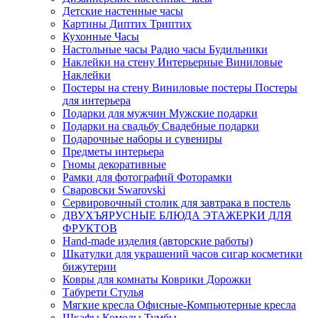
Детские настенные часы
Картины Диптих Триптих
Кухонные Часы
Настольные часы Радио часы Будильники
Наклейки на стену Интерьерные Виниловые
Наклейки
Постеры на стену Виниловые постеры Постеры
для интерьера
Подарки для мужчин Мужские подарки
Подарки на свадьбу Свадебные подарки
Подарочные наборы и сувениры
Предметы интерьера
Гномы декоративные
Рамки для фотографий Фоторамки
Сваровски Swarovski
Сервировочный столик для завтрака в постель
ДВУХЪЯРУСНЫЕ БЛЮДА ЭТАЖЕРКИ ДЛЯ
ФРУКТОВ
Hand-made изделия (авторские работы)
Шкатулки для украшений часов сигар косметики
бижутерии
Ковры для комнаты Коврики Дорожки
Табурети Стулья
Мягкие кресла Офисные-Компьютерные кресла
Шкафы Комоды Тумбы