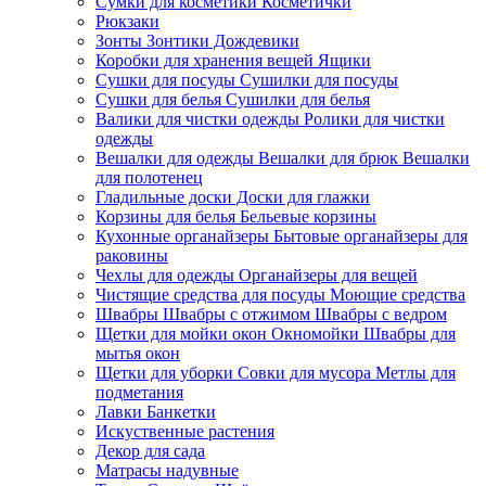
Сумки для косметики Косметички
Рюкзаки
Зонты Зонтики Дождевики
Коробки для хранения вещей Ящики
Сушки для посуды Сушилки для посуды
Сушки для белья Сушилки для белья
Валики для чистки одежды Ролики для чистки
одежды
Вешалки для одежды Вешалки для брюк Вешалки
для полотенец
Гладильные доски Доски для глажки
Корзины для белья Бельевые корзины
Кухонные органайзеры Бытовые органайзеры для
раковины
Чехлы для одежды Органайзеры для вещей
Чистящие средства для посуды Моющие средства
Швабры Швабры с отжимом Швабры с ведром
Щетки для мойки окон Окномойки Швабры для
мытья окон
Щетки для уборки Совки для мусора Метлы для
подметания
Лавки Банкетки
Искуственные растения
Декор для сада
Матрасы надувные