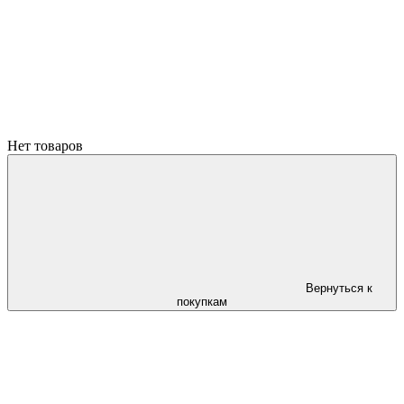
Нет товаров
Вернуться к
покупкам
ПРИЧИНЫ ПОЧЕМУ СТОИТ ОФОРМИТЬ ЗАКАЗ ЧЕРЕЗ
САЙТ ОНЛАЙН !!!