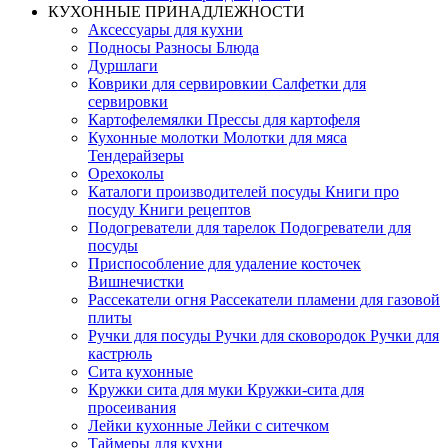
КУХОННЫЕ ПРИНАДЛЕЖНОСТИ
Аксессуары для кухни
Подносы Разносы Блюда
Дуршлаги
Коврики для сервировкии Cалфетки для
сервировки
Картофелемялки Прессы для картофеля
Кухонные молотки Молотки для мяса
Тендерайзеры
Орехоколы
Каталоги производителей посуды Книги про
посуду Книги рецептов
Подогреватели для тарелок Подогреватели для
посуды
Приспособление для удаление косточек
Вишнечистки
Рассекатели огня Рассекатели пламени для газовой
плиты
Ручки для посуды Ручки для сковородок Ручки для
кастрюль
Сита кухонные
Кружки сита для муки Кружки-сита для
просеивания
Лейки кухонные Лейки с ситечком
Таймеры для кухни