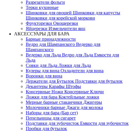
Разрезатели фольги
Терки кухонные
Шинковки для овощей Шинковки для капусты
Шинковки для корейской моркови
Фрукторезки Овощерезки
Яйцерезки Измельчители яиц
АКСЕССУАРЫ ДЛЯ БАРА
Барные принадлежности
Ведро для Шампанского Ведерко для
Шампанского
Ведерко для Льда Ведро для Льда Емкости для
Льда
Совки для Льда Ложки для Льда
Кулеры для вина Охладители для вина
Воронки для вина
Держатели для Бутылок Подставки для бутылок
Декантеры Карафы Штофы
Консервные Ножи Консервные Ключи
Ложки для бара Коктейльные ложки
Мерные барные стаканчики Джигеры
Молочники барные Джаги для молока
Наборы для бара (Бар сет)
Пепельницы для сигарет
Подставки для зубочисток Емкости для зубочисток
Пробки для бутылок