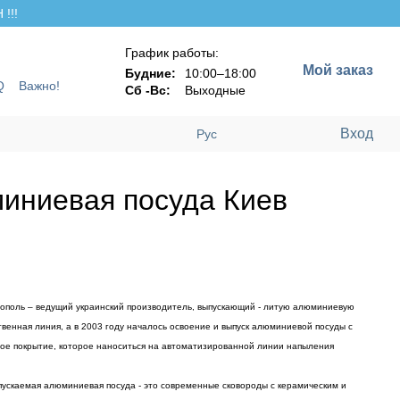
!!!
График работы:
Мой заказ
Будние:
10:00–18:00
Q
Важно!
Сб -Вс:
Выходные
Вход
Рус
миниевая посуда Киев
поль – ведущий украинский производитель, выпускающий - литую алюминиевую
твенная линия, а в 2003 году началось освоение и выпуск алюминиевой посуды с
ное покрытие, которое наноситься на автоматизированной линии напыления
каемая алюминиевая посуда - это современные сковороды с керамическим и