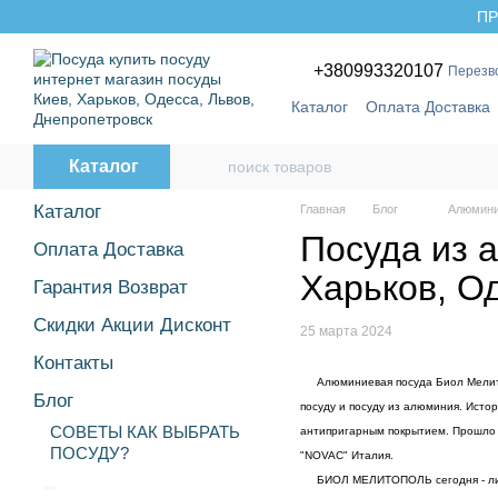
Перейти к основному контенту
ПР
+380993320107
Перезв
Каталог
Оплата Доставка
Бренды
Каталог
Каталог
Главная
Блог
Алюмини
Посуда из 
Оплата Доставка
Харьков, О
Гарантия Возврат
Скидки Акции Дисконт
25 марта 2024
Контакты
Алюминиевая посуда Биол Мелитоп
Блог
посуду и посуду из алюминия. Исто
СОВЕТЫ КАК ВЫБРАТЬ
антипригарным покрытием. Прошло 
ПОСУДУ?
"NOVAC" Италия.
БИОЛ МЕЛИТОПОЛЬ сегодня - лидер