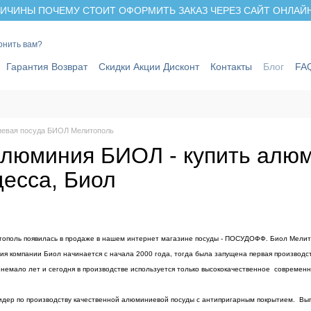
ИЧИНЫ ПОЧЕМУ СТОИТ ОФОРМИТЬ ЗАКАЗ ЧЕРЕЗ САЙТ ОНЛАЙН 
онить вам?
Гарантия Возврат
Скидки Акции Дисконт
Контакты
Блог
FA
евая посуда БИОЛ Мелитополь
алюминия БИОЛ - купить алю
десса, Биол
оль появилась в продаже в нашем интернет магазине посуды - ПОСУДОФФ. Биол Мелито
рия компании Биол начинается с начала 2000 года, тогда была запущена первая производс
немало лет и сегодня в производстве используется только высококачественное современ
 по производству качественной алюминиевой посуды с антипригарным покрытием. Выпус