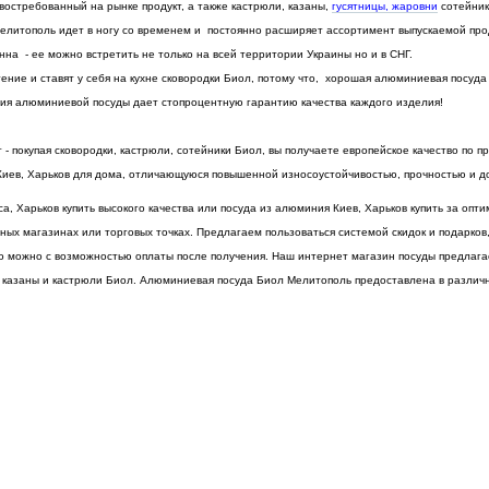
остребованный на рынке продукт, а также кастрюли, казаны,
гусятницы, жаровни
сотейник
Мелитополь идет в ногу со временем и постоянно расширяет ассортимент выпускаемой пр
нна - ее можно встретить не только на всей территории Украины но и в СНГ.
ение и ставят у себя на кухне сковородки Биол, потому что, хорошая алюминиевая посуда
ния алюминиевой посуды дает стопроцентную гарантию качества каждого изделия!
 покупая сковородки, кастрюли, сотейники Биол, вы получаете европейское качество по 
Киев, Харьков для дома, отличающуюся повышенной износоустойчивостью, прочностью и д
 Харьков купить высокого качества или посуда из алюминия Киев, Харьков купить за оп
ных магазинах или торговых точках. Предлагаем пользоваться системой скидок и подарко
во можно с возможностью оплаты после получения. Наш интернет магазин посуды предлаг
ы, казаны и кастрюли Биол. Алюминиевая посуда Биол Мелитополь предоставлена в различ