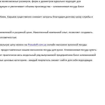
и всевозможных размеров, форм и диаметров идеально подходят для
одукции и увеличивает объемы производства – алюминиевая посуда Биол
 Киев, Харьков существенно снижает затраты благодаря долгому сроку службы и
приемлемой и разумной цене. Накопленный компанией опыт, позволяет создавать
олговечностью.
тимальную цену можно на
Posudoff.com.ua
онлайн магазине кухонной посуды
в, предоставленных нашим магазином посуды для кухни. Алюминиевая посуда купить
ает практичиски весь модельный ряд выпускаемой предприятием Биол алюминиевой
ных ценовых категориях - каждый покупатель сможет найти для себя подходящую