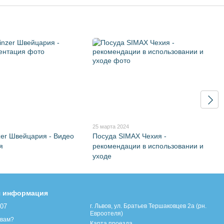
25 марта 2024
zer Швейцария - Видео
Посуда SIMAX Чехия -
я
рекомендации в использовании и
уходе
я информация
107
г. Львов, ул. Братьев Тершаковцев 2а (рн.
Евроотеля)
 вам?
Карта проезда