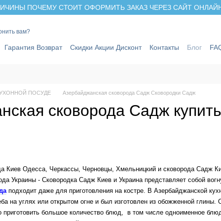
ИЧИНЫ ПОЧЕМУ СТОИТ ОФОРМИТЬ ЗАКАЗ ЧЕРЕЗ САЙТ ОНЛАЙН 
онить вам?
Гарантия Возврат
Скидки Акции Дисконт
Контакты
Блог
FA
КУХОННОЙ ПОСУДЕ
Азербайджанская сковорода Садж Сковородки Садж
нская сковорода Садж купить
Киев Одесса, Черкассы, Черновцы, Хмельницкий и сковорода Садж Кие
ода Украины - Сковородка Садж Киев и Украина представляет собой вогн
да
подходит даже для приготовления на костре.
В Азербайджанской кухн
ба на углях или открытом огне и был изготовлен из обожженной глины. 
о приготовить большое количество блюд, в том числе одноименное блюд