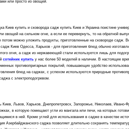
ами или просто из овощей.
 Киев купить и сковорода садж купить Киев и Украина поистине универс
ли овощей на сильном огне, а если ее перевернуть, то на обратной вып
е потом можно уложить продукты, приготовленные на сковороде садж.
В
 садж Киев Одесса, Харьков - для приготовления блюд обычно изготавли
ытого огня, а садж из нержавеющей стали используется лишь для подог
ий
сотейник купить
у нас более 50 моделей в наличии.
В настоящее вре
менных противопригарных покрытий, повышающих удобство использовани
товления блюд на саджах, с успехом используются природные противоп
саджа с электроподогревом.
Киев, Львов, Харьков, Днепропетровск, Запорожье, Николаев, Ивано-Фр
ожках, в которую помещают угли из мангала или печи, на которых гото
ящимися в ней. Кроме углей для использования в садже в качестве исто
ция Азербайджанского саджа позволяет длительно сохранять температур