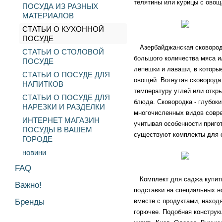
телятины или курицы с овощ
ПОСУДА ИЗ РАЗНЫХ
МАТЕРИАЛОВ
СТАТЬИ О КУХОННОЙ
ПОСУДЕ
Азербайджанская сковородка
СТАТЬИ О СТОЛОВОЙ
большого количества мяса и
ПОСУДЕ
лепешки и лаваши, в которы
СТАТЬИ О ПОСУДЕ ДЛЯ
овощей.
Вогнутая сковорода
НАПИТКОВ
температуру углей или откр
СТАТЬИ О ПОСУДЕ ДЛЯ
блюда.
Сковородка - глубок
НАРЕЗКИ И РАЗДЕЛКИ
многочисленных видов совре
ИНТЕРНЕТ МАГАЗИН
учитывая особенности приго
ПОСУДЫ В ВАШЕМ
существуют комплекты для 
ГОРОДЕ
новини
FAQ
Комплект для саджа купить 
Важно!
подставки на специальных н
Бренды
вместе с продуктами, наход
горючее. Подобная конструк