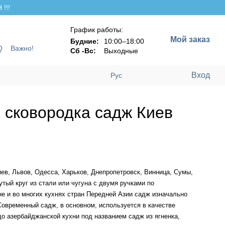
!!!
График работы:
Мой заказ
Будние:
10:00–18:00
Q
Важно!
Сб -Вс:
Выходные
Вход
Рус
 сковородка садж Киев
в, Львов, Одесса, Харьков, Днепропетровск, Винница, Сумы,
утый круг из стали или чугуна с двумя ручками по
е и во многих кухнях стран Передней Азии садж изначально
Современный садж, в основном, используется в качестве
о азербайджанской кухни под названием садж из ягненка,