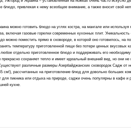
а, Ужгород и Украина – установленная на ножках очень часто искусно д
е блюдо, привлекая к нему всеобщее внимание, а также вносит свой неп
ина можно готовить блюдо на углях костра, на мангале или используя п
ва, включая газовые горелки современных кухонных плит. Уникальность 
до можно поместить прямо в сковороде, в которой оно готовилось, на п
анять температуру приготовленной пищи без потери ценных вкусовых ка
 любое отдельно приготовленное блюдо и поддерживать его необходиму
 прекрасно сохраняет тепло и имеет идеальный внешний вид, но они не 
Существуют различные размеры Азербайджанских сковородок Садж от н
45 см!), рассчитанных на приготовление блюд для довольно больших ко
 для пикника или отдыха на природе, саджи очень популярны в кафе и 
шней кухне.