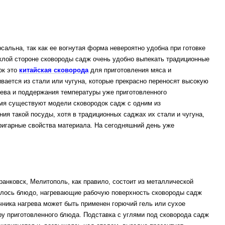
альна, так как ее вогнутая форма невероятно удобна при готовке
уклой стороне сковороды садж очень удобно выпекать традиционные
ок это
китайская сковорода
для приготовления мяса и
вается из стали или чугуна, которые прекрасно переносят высокую
рева и поддержания температуры уже приготовленного
мя существуют модели сковородок садж с одним из
я такой посуды, хотя в традиционных саджах их стали и чугуна,
ригарные свойства материала. На сегодняшний день уже
анковск, Мелитополь, как правило, состоит из металлической
вилось блюдо, нагревающие рабочую поверхность сковороды садж
чника нагрева может быть применен горючий гель или сухое
у приготовленного блюда. Подставка с углями под сковорода садж