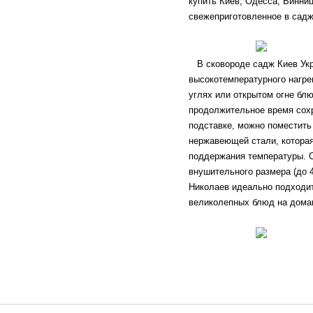
купить Киев, Одесса, Винниц
свежеприготовленное в садж
В сковороде садж Киев Укра
высокотемпературного нагре
углях или открытом огне блю
продолжительное время сохр
подставке, можно поместить
нержавеющей стали, которая
поддержания температуры. 
внушительного размера (до 
Николаев идеально подходит
великолепных блюд на дома