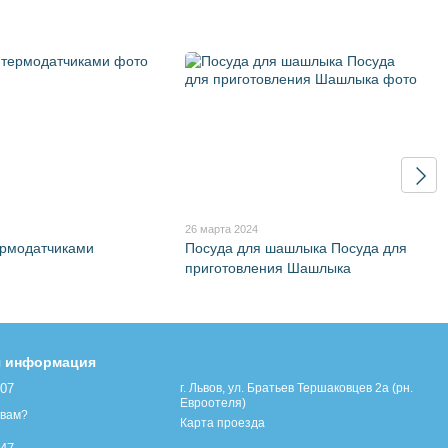
26 марта 2024
ермодатчиками
Посуда для шашлыка Посуда для
приготовления Шашлыка
я информация
107
г. Львов, ул. Братьев Тершаковцев 2а (рн.
Евроотеля)
 вам?
Карта проезда