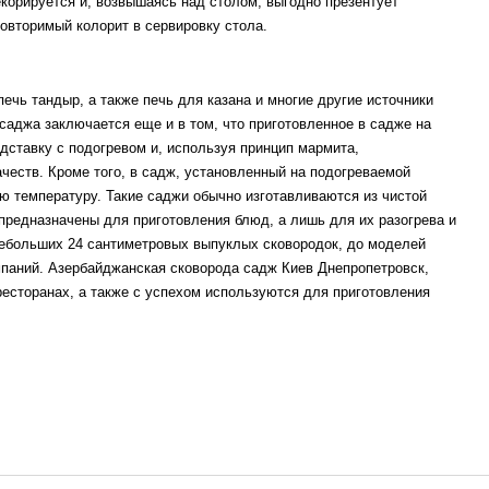
екорируется и, возвышаясь над столом, выгодно презентует
овторимый колорит в сервировку стола.
ечь тандыр, а также печь для казана и многие другие источники
саджа заключается еще и в том, что приготовленное в садже на
одставку с подогревом и, используя принцип мармита,
честв. Кроме того, в садж, установленный на подогреваемой
ю температуру. Такие саджи обычно изготавливаются из чистой
предназначены для приготовления блюд, а лишь для их разогрева и
ебольших 24 сантиметровых выпуклых сковородок, до моделей
мпаний. Азербайджанская сковорода садж Киев Днепропетровск,
ресторанах, а также с успехом используются для приготовления