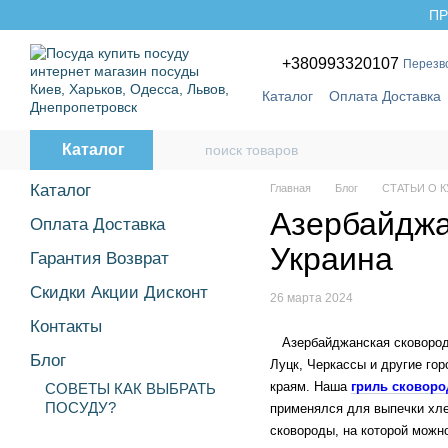
Перейти к основному контенту
ПР
+380993320107
Перезв
Каталог
Оплата Доставка
Бренды
Каталог
Каталог
Главная
Блог
СТАТЬИ О 
Азербайджа
Оплата Доставка
Украина
Гарантия Возврат
Скидки Акции Дисконт
26 марта 2024
Контакты
Азербайджанская сковорода 
Блог
Луцк, Черкассы и другие гор
краям.
Наша
гриль сковоро
СОВЕТЫ КАК ВЫБРАТЬ
ПОСУДУ?
применялся для выпечки хле
сковороды, на которой можн