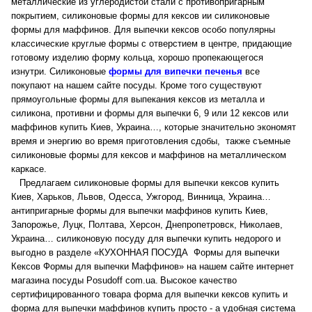
металлические из углеродистой стали с противопригарным
покрытием, силиконовые формы для кексов ии силиконовые
формы для маффинов. Для выпечки кексов особо популярны
классические круглые формы с отверстием в центре, придающие
готовому изделию форму кольца, хорошо пропекающегося
изнутри.
Силиконовые
формы для випечки печенья
все
покупают на нашем сайте посуды.
Кроме того существуют
прямоугольные формы для выпекания кексов из металла и
силикона, прот
ивни и формы для выпечки 6, 9 или 12 кексов или
маффинов купить Киев, Украина…, которые значительно экономят
время и энергию во время приготовления сдобы, также съемные
силиконовые формы для кексов и маффинов на металлическом
каркасе.
Предлагаем силиконовые формы для выпечки кексов купить
Киев, Харьков, Львов, Одесса, Ужгород, Винница, Украина…
антипригарные формы для выпечки маффинов купить Киев,
Запорожье, Луцк, Полтава, Херсон, Днепропетровск, Николаев,
Украина… силиконовую посуду для выпечки купить недорого и
выгодно в разделе «КУХОННАЯ ПОСУДА Формы для выпечки
Кексов Формы для выпечки Маффинов» на нашем сайте интернет
магазина посуды Posudoff com.ua.
Высокое качество
сертифицированного товара форма для выпечки кексов купить и
форма для выпечки маффинов купить просто - а удобная система