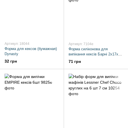
Артикул: 18044
Артикул: 7104e
Форма для кексов (бумажная)
Форма силіконова для
Dynasty
випікання кексів Барні 2х17х30
см Empire
32 грн
71 грн