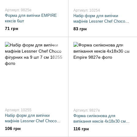
Артикул: 9825e
Артикул: 10254
Форма для випiчки EMPIRE
Набір форм для випічки
кексів 6шт
мафінів Lessner Chef Choco
круглих на 6 шт 7 см
71 грн
83 грн
Артикул: 10255
Артикул: 9827e
Набір форм для випічки
Форма силіконова для
мафінів Lessner Chef Choco
випікання кексів 4х18х30 см
фігурних на 9 шт 7 см
Empire
106 грн
116 грн