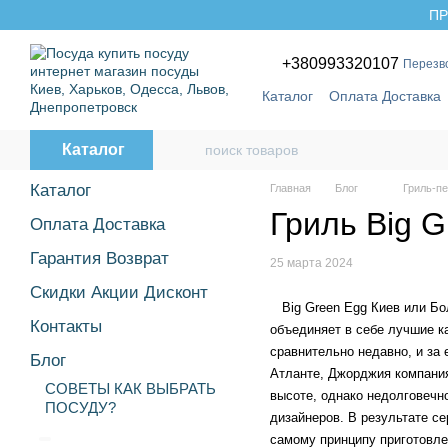
Перейти к основному контенту
ПР
+380993320107
Перезв
Каталог
Оплата Доставка
Бренды
Каталог
Каталог
Главная
Блог
Гриль-пе
Гриль Big 
Оплата Доставка
Гарантия Возврат
25 марта 2024
Скидки Акции Дисконт
Big Green Egg Киев или Бол
Контакты
объединяет в себе лучшие ка
сравнительно недавно, и за 
Блог
Атланте, Джорджия компания
СОВЕТЫ КАК ВЫБРАТЬ
высоте, однако недолговечн
ПОСУДУ?
дизайнеров. В результате с
самому принципу приготовле