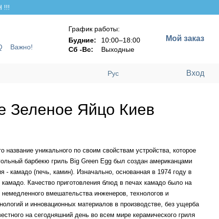
!!!
График работы:
Мой заказ
Будние:
10:00–18:00
Q
Важно!
Сб -Вс:
Выходные
Вход
Рус
ое Зеленое Яйцо Киев
о название уникального по своим свойствам устройства, которое
Угольный барбекю гриль Big Green Egg был создан американцами
 - камадо (печь, камин). Изначально, основанная в 1974 году в
 камадо. Качество приготовления блюд в печах камадо было на
о немедленного вмешательства инженеров, технологов и
нологий и инновационных материалов в производстве, без ущерба
естного на сегодняшний день во всем мире керамического гриля