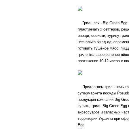
Гриль-печь Big Green Egg -
пластинчатых сеттеров, реш
овощи, сосиски, курицу-грил
несколько блюд одновременн
готовить тушеное мясо, пицц
гриле Большое зеленое яйцо 
протяжении 10-12 часов с в
Предлагаем гриль печь тан
супермаркета посуды Posud
продукция компании Big Gre
купить, гриль Big Green Egg
аксессуаров и запасных част
территории Украины при офор
Egg.