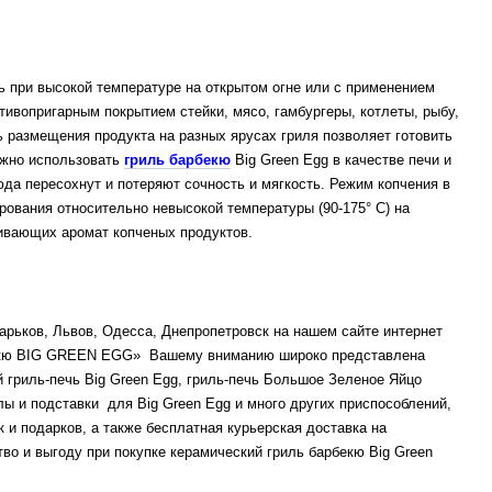
 при высокой температуре на открытом огне или с применением
ивопригарным покрытием стейки, мясо, гамбургеры, котлеты, рыбу,
ь размещения продукта на разных ярусах гриля позволяет готовить
ожно использовать
гриль барбекю
Big Green Egg в качестве печи и
юда пересохнут и потеряют сочность и мягкость. Режим копчения в
рования относительно невысокой температуры (90-175° C) на
ивающих аромат копченых продуктов.
арьков, Львов, Одесса, Днепропетровск на нашем сайте интернет
рбекю BIG GREEN EGG» Вашему вниманию широко представлена
 гриль-печь Big Green Egg, гриль-печь Большое Зеленое Яйцо
олы и подставки для Big Green Egg и много других приспособлений,
 и подарков, а также бесплатная курьерская доставка на
во и выгоду при покупке керамический гриль барбекю Big Green