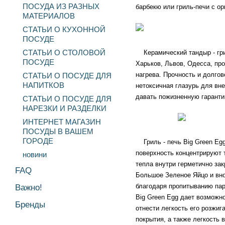
ПОСУДА ИЗ РАЗНЫХ
барбекю или гриль-печи с о
МАТЕРИАЛОВ
СТАТЬИ О КУХОННОЙ
ПОСУДЕ
СТАТЬИ О СТОЛОВОЙ
Керамический тандыр - гр
ПОСУДЕ
Харьков, Львов, Одесса, пр
нагрева. Прочность и долго
СТАТЬИ О ПОСУДЕ ДЛЯ
НАПИТКОВ
нетоксичная глазурь для вн
давать пожизненную гаранти
СТАТЬИ О ПОСУДЕ ДЛЯ
НАРЕЗКИ И РАЗДЕЛКИ
ИНТЕРНЕТ МАГАЗИН
ПОСУДЫ В ВАШЕМ
ГОРОДЕ
Гриль - печь Big Green Egg
поверхность концентрируют 
новини
тепла внутри герметично за
FAQ
Большое Зеленое Яйцо и вно
благодаря пропитыванию пар
Важно!
Big Green Egg дает возможн
Бренды
отнести легкость его розжи
покрытия, а также легкость 