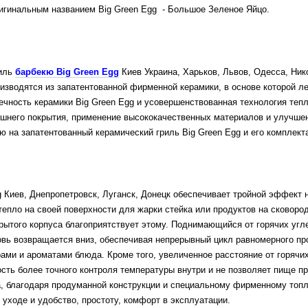
ригинальным названием Big Green Egg - Большое Зеленое Яйцо.
иль
барбекю Big Green Egg
Киев Украина,
Харьков, Львов, Одесса, Ник
оизводятся из запатентованной фирменной керамики, в основе которой
вечность керамики Big Green Egg и усовершенствованная технология те
ешнего покрытия, применение высококачественных материалов и улучш
ю на запатентованный керамический гриль Big Green Egg и его комплек
 Киев, Днепропетровск, Луганск, Донецк обеспечивает тройной эффект н
тепло на своей поверхности для жарки стейка или продуктов на сковоро
крытого корпуса благоприятствует этому. Поднимающийся от горячих угл
вь возвращается вниз, обеспечивая непрерывный цикл равномерного прог
ами и ароматами блюда. Кроме того, увеличенное расстояние от горячих
ость более точного контроля температуры внутри и не позволяет пище 
га, благодаря продуманной конструкции и специальному фирменному топл
в уходе и удобство, простоту, комфорт в эксплуатации.