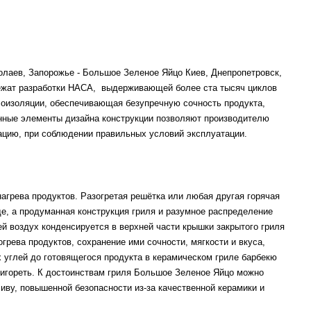
олаев, Запорожье
- Большое Зеленое Яйцо Киев, Днепропетровск,
 лежат разработки НАСА, выдерживающей более ста тысяч циклов
плоизоляции, обеспечивающая безупречную сочность продукта,
енные элементы дизайна конструкции позволяют производителю
тацию, при соблюдении правильных условий эксплуатации.
агрева продуктов. Разогретая решётка или любая другая горячая
де, а продуманная конструкция гриля и разумное распределение
ей воздух конденсируется в верхней части крышки закрытого гриля
рева продуктов, сохранение ими сочности, мягкости и вкуса,
 углей до готовящегося продукта в керамическом гриле барбекю
пригореть. К достоинствам гриля Большое Зеленое Яйцо можно
иву, повышенной безопасности из-за качественной керамики и