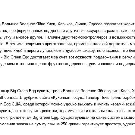
 Большое Зеленое Яйцо Киев, Харьков, Львов, Одесса позволяет жарить
еток, перфорированных поддонов и других аксессуаров с различным прот
ь, утку и многое другое. Наличие двух термоконтроллеров и возможност
о. В режиме непрямого приготовления, применяя плоский держатель м
у, печь хлеб и пироги лучше, чем в духовом шкафу, не опасаясь, что бл
- Big Green Egg достигается за счет возможности поддержания и регули
ведением в топливо щепок фруктовых деревьев, усиливающих и подчерк
дыр Big Green Egg купить, гриль Большое Зеленое Яйцо
купить
Киев, Х
off.com.ua. В рубрике сайта «Кухонная посуда Тандыр Печь Гриль Ба
en Egg США, среди которой можно удобно выбрать и купить керамический
 купить, а также купить решетки, керамические и стальные пластины, ст
ей к гриль-печам Big Green Egg. Существующая на сайте система скидок
млении заказа на сумму свыше 250 гривен гарантирует простоту, удобст