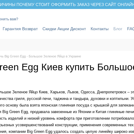
ИЧИНЫ ПОЧЕМУ СТОИТ ОФОРМИТЬ ЗАКАЗ ЧЕРЕЗ САЙТ ОНЛАЙН 
онить вам?
Гарантия Возврат
Скидки Акции Дисконт
Контакты
Блог
FA
чь Big Green Egg - Большое Зеленое Яйцо в Украине
Green Egg Киев купить Больш
ьшое Зеленое Яйцо Киев, Харьков, Львов, Одесса, Днепропетровск – эт
чества гриля, русской печи, таджина и тандыра, духовки и коптильни. 
его основу была взята японская глиняная посуда с крышкой для запекания
 Big Green Egg, продавала завезенные из Японии и Китая глиняные печи
ость изделий и низкий уровень комфорта при приготовлении потребовал
ерьезных усовершенствований конструкции, применения современных тех
ния, компании Big Green Egg удалось создать целую линейку широко изв