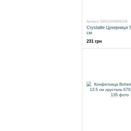
Артикул: 59001/3/99006/145
Crystalite Цукерниця S
см
231 грн