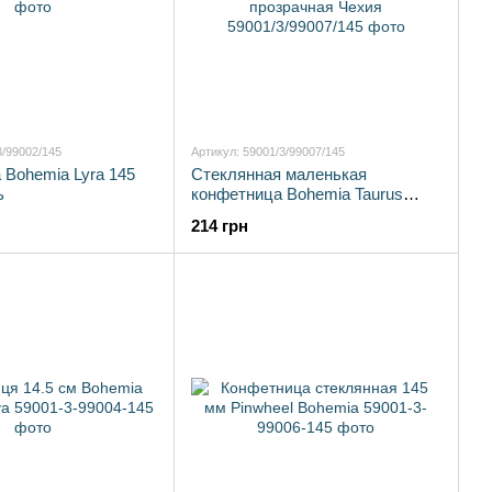
3/99002/145
Артикул: 59001/3/99007/145
 Bohemia Lyra 145
Стеклянная маленькая
ь
конфетница Bohemia Taurus
145мм богемское стекло
214 грн
прозрачная Чехия