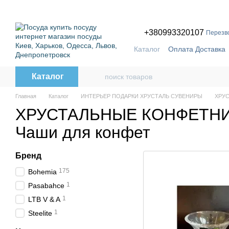
Перейти к основному контенту
ПР
+380993320107
Перезв
Каталог
Оплата Доставка
Бренды
Каталог
Главная
Каталог
ИНТЕРЬЕР ПОДАРКИ ХРУСТАЛЬ СУВЕНИРЫ
ХРУС
ХРУСТАЛЬНЫЕ КОНФЕТН
Чаши для конфет
Бренд
175
Bohemia
1
Pasabahce
1
LTB V & A
1
Steelite