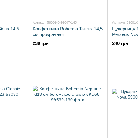
Артикул: 59001-3-99007-145
Артикул: 59001-
irius 14,5
Конфетница Bohemia Taurus 14,5
Цукерниця 
см прозрачная
Perseus No
239 грн
240 грн