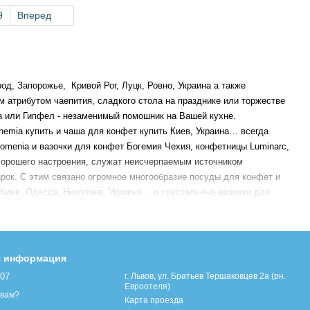
9
Вперед
д, Запорожье, Кривой Рог, Луцк, Ровно, Украина а также
 атрибутом чаепития, сладкого стола на празднике или торжестве
 или Гипфел - незаменимый помошник на Вашей кухне.
emia купить и чаша для конфет купить Киев, Украина… всегда
menia и вазочки для конфет Богемия Чехия, конфетницы Luminarc,
 хорошего настроения, служат неисчерпаемым источником
рок. С этим связано огромное многообразие посуды для конфет и
Киев, Одесса, Николаев, Украина… и хрустальные вазочки для
таль выгодно подчеркивает эксклюзивность конфетниц и чаш для
 конфет, являясь предметом столового обихода, может быть
мия Кристалл из чешского стекла, вазы для конфет из стекла,
ми показателями традиционного качества и безопасности.
я информация
есса, Винница а также чаши для конфет купить Киев, Ужгород,
107
г. Львов, ул. Братьев Тершаковцев 2а (рн.
Херсон, Днепропетровск, Николаев, Украина… предлагаем в разделе
Евроотеля)
 вам?
сайта посуды Посудофф. Большой выбор конфетниц из хрусталя и
Карта проезда