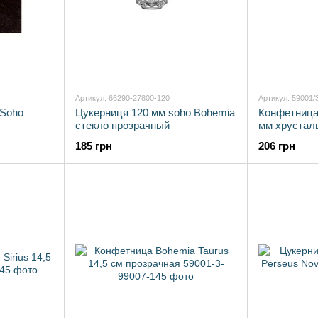
Артикул: 66290-27800-120
Артикул: 59001/
 Soho
Цукерниця 120 мм soho Bohemia
Конфетница
стекло прозрачный
мм хрустал
185 грн
206 грн