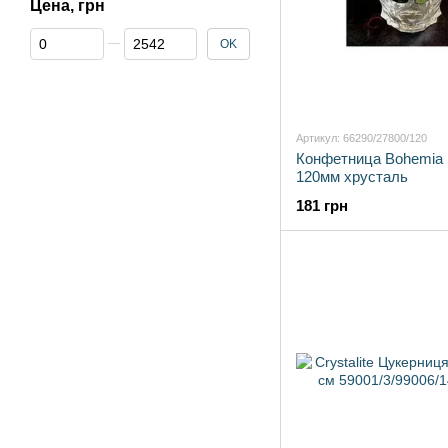
Цена, грн
От Цена, грн
До Цена, грн
OK
Артикул: 66290/27800/120
Конфетница Bohemia
120мм хрусталь
181 грн