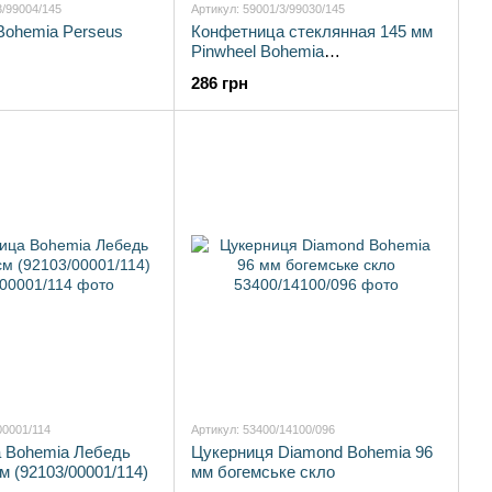
3/99004/145
Артикул: 59001/3/99030/145
Bohemia Perseus
Конфетница стеклянная 145 мм
Pinwheel Bohemia
(59001/3/99030/145)
286 грн
00001/114
Артикул: 53400/14100/096
 Bohemia Лебедь
Цукерниця Diamond Bohemia 96
см (92103/00001/114)
мм богемське скло