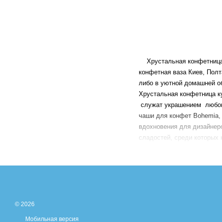
Хрустальная конфетница Ки
конфетная ваза Киев, Полт
либо в уютной домашней о
Хрустальная конфетница ку
служат украшением любого
чаши для конфет Bohemia, 
вдохновения для дизайнер
сладостей, среди которых
конфет Киев, Украина, кот
конфет, придает им особый
выполнена из различных ма
конфетные вазочки Bohemia
Купить хрустальные конфет
Запорожье, Кривой Рог, Лу
© 2026
«ИНТЕРЬЕР И ПОДАРКИ 
Мобильная версия