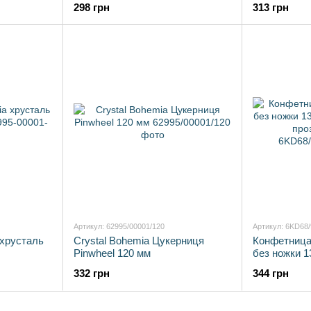
298 грн
313 грн
Артикул: 62995/00001/120
Артикул: 6KD68
хрусталь
Crystal Bohemia Цукерниця
Конфетница
Pinwheel 120 мм
без ножки 1
стекло проз
332 грн
344 грн