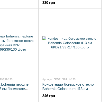
330 грн
/99S39/130
Артикул: 6KD21/99R14/130
 bohemia neptune
Конфетница богемское стекло
3 см богемское
Bohemia Colosseum d13 см
рачная 3261
346 грн