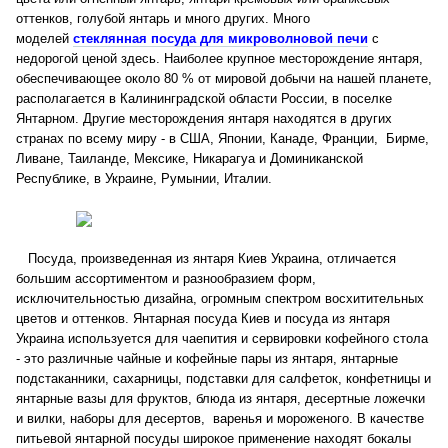
оттенков, голубой янтарь и много других. Много
моделей
стеклянная посуда для микроволновой печи
с
недорогой ценой здесь. Наиболее крупное месторождение янтаря,
обеспечивающее около 80 % от мировой добычи на нашей планете,
располагается в Калининградской области России, в поселке
Янтарном. Другие месторождения янтаря находятся в других
странах по всему миру - в США, Японии, Канаде, Франции, Бирме,
Ливане, Таиланде, Мексике, Никарагуа и Доминиканской
Республике, в Украине, Румынии, Италии.
Посуда, произведенная из янтаря Киев Украина, отличается
большим ассортиментом и разнообразием форм,
исключительностью дизайна, огромным спектром восхитительных
цветов и оттенков. Янтарная посуда Киев и посуда из янтаря
Украина используется для чаепития и сервировки кофейного стола
- это различные чайные и кофейные пары из янтаря, янтарные
подстаканники, сахарницы, подставки для салфеток, конфетницы и
янтарные вазы для фруктов, блюда из янтаря, десертные ложечки
и вилки, наборы для десертов, варенья и мороженого. В качестве
питьевой янтарной посуды широкое применение находят бокалы