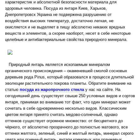
характеристик и абсолютной безопасности материала для
здоровья человека. Посуда из янтаря Киев, Харьков,
Днепропетровск Украина не подвержена разрушению от
воздействия высоких температур, достаточно легкая, не
окисляется и не выделяет в пищу абсолютно никаких вредных
веществ и элементов, а скорее наоборот, несет в себе некоторые
целебные и антибактериальные свойства природного минерала.
Природный янтарь является ископаемым минералом
органического происхождения – окаменевшей смолой сосновых
деревьев рода Pinus, который образовался в процессе длительной
эволюции растительного покрова планеты. Обратите внимание на
статью
посуда из жаропрочного стекла
у нас на сайте. На
сегодняшний день существует свыше 250 условных видов и сортов
янтаря, принимая во внимание тот факт, что один минерал может
сочетать в себе одновременно несколько видов. Классическим
цветом янтаря принято считать медово-солнечный, однако
оттенков существует огромное множество: от бесцветного до
чёрного, от абсолютно прозрачного до полностью матового, все
оттенки желтого, зеленый, синий и желтый янтарь, минерал серого
цвета или огненный янтарь, янтари кремовых или оранжевых