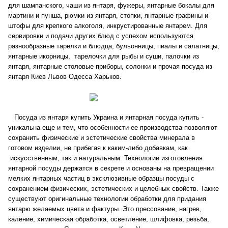
для шампанского, чаши из янтаря, фужеры, янтарные бокалы для
мартини и пунша, рюмки из янтаря, стопки, янтарные графины и
штофы для крепкого алкоголя, инкрустированные янтарем. Для
сервировки и подачи других блюд с успехом используются
разнообразные тарелки и блюдца, бульонницы, пиалы и салатницы,
янтарные икорницы, тарелочки для рыбы и суши, палочки из
янтаря, янтарные столовые приборы, солонки и прочая посуда из
янтаря Киев Львов Одесса Харьков.
Посуда из янтаря купить Украина и янтарная посуда купить -
уникальна еще и тем, что особенности ее производства позволяют
сохранить физические и эстетические свойства минерала в
готовом изделии, не прибегая к каким-либо добавкам, как
искусственным, так и натуральным. Технологии изготовления
янтарной посуды держатся в секрете и основаны на превращении
мелких янтарных частиц в эксклюзивные образцы посуды с
сохранением физических, эстетических и целебных свойств. Также
существуют оригинальные технологии обработки для придания
янтарю желаемых цвета и фактуры. Это прессование, нагрев,
каление, химическая обработка, осветление, шлифовка, резьба,