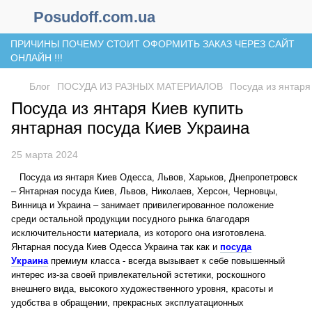
Posudoff.com.ua
ПРИЧИНЫ ПОЧЕМУ СТОИТ ОФОРМИТЬ ЗАКАЗ ЧЕРЕЗ САЙТ
ОНЛАЙН !!!
Блог
ПОСУДА ИЗ РАЗНЫХ МАТЕРИАЛОВ
Посуда из янтаря
Посуда из янтаря Киев купить
янтарная посуда Киев Украина
25 марта 2024
Посуда из янтаря Киев Одесса, Львов, Харьков, Днепропетровск
– Янтарная посуда Киев, Львов, Николаев, Херсон, Черновцы,
Винница и Украина – занимает привилегированное положение
среди остальной продукции посудного рынка благодаря
исключительности материала, из которого она изготовлена.
Янтарная посуда Киев Одесса Украина так как и
посуда
Украина
премиум класса - всегда вызывает к себе повышенный
интерес из-за своей привлекательной эстетики, роскошного
внешнего вида, высокого художественного уровня, красоты и
удобства в обращении, прекрасных эксплуатационных