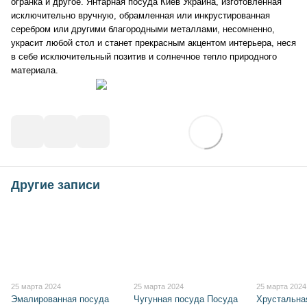
огранка и другое. Янтарная посуда Киев Украина, изготовленная
исключительно вручную, обрамленная или инкрустированная
серебром или другими благородными металлами, несомненно,
украсит любой стол и станет прекрасным акцентом интерьера, неся
в себе исключительный позитив и солнечное тепло природного
материала.
Другие записи
25 марта 2024
25 марта 2024
25 марта 2024
Эмалированная посуда
Чугунная посуда Посуда
Хрустальна