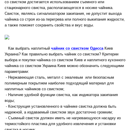
со свистком достигается использованием съемного или
стационарного свистка, располагающегося в носике чайника.
Свисток, являясь сигнализатором закипания, не допустит выхода
чайника со строя из-за перегрева или полного выкипания жидкости,
а также поможет сохранить свойства и вкус воды.
Как выбрать наплитный
чайник со свистком Одесса
Киев
Украина? Как правильно выбрать чайник со свистком? Критерии
выбора и покупки чайника со свистком Киев и наплитного кухонного
чайника со свистком Украина Киев можно обозначить следующими
параметрами:
- Нержавеющая сталь, металл с эмалевым или безопасным
полимерным покрытием наиболее подходящий материал для
наплитных чайников со свистком;
- Наличие удобной функции свистка, как индикатора закипания
воды;
- Конструкция установленного в чайнике свистка должна быть
надежной, а издаваемый свистком звук достаточно громким;
- Съемный свисток должен иметь не нагревающуюся насадку из
термостойкого пластика для удобного извлечения и установки
свистка в носике;