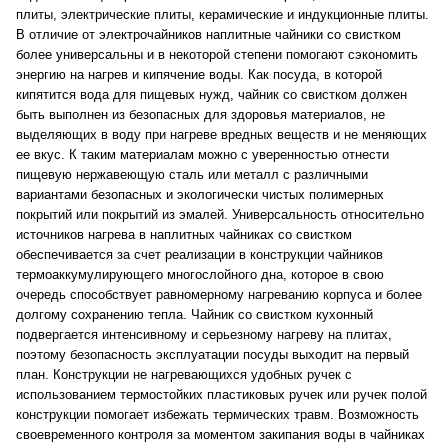
плиты, электрические плиты, керамические и индукционные плиты.
В отличие от электрочайников наплитные чайники со свистком
более универсальны и в некоторой степени помогают сэкономить
энергию на нагрев и кипячение воды. Как посуда, в которой
кипятится вода для пищевых нужд, чайник со свистком должен
быть выполнен из безопасных для здоровья материалов, не
выделяющих в воду при нагреве вредных веществ и не меняющих
ее вкус. К таким материалам можно с уверенностью отнести
пищевую нержавеющую сталь или металл с различными
вариантами безопасных и экологически чистых полимерных
покрытий или покрытий из эмалей. Универсальность относительно
источников нагрева в наплитных чайниках со свистком
обеспечивается за счет реализации в конструкции чайников
термоаккумулирующего многослойного дна, которое в свою
очередь способствует равномерному нагреванию корпуса и более
долгому сохранению тепла. Чайник со свистком кухонный
подвергается интенсивному и серьезному нагреву на плитах,
поэтому безопасность эксплуатации посуды выходит на первый
план. Конструкции не нагревающихся удобных ручек с
использованием термостойких пластиковых ручек или ручек полой
конструкции помогает избежать термических травм. Возможность
своевременного контроля за моментом закипания воды в чайниках