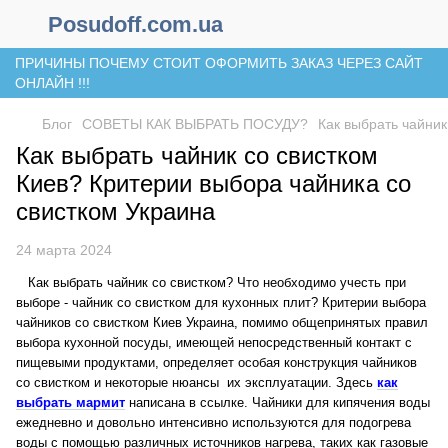
Posudoff.com.ua
ПРИЧИНЫ ПОЧЕМУ СТОИТ ОФОРМИТЬ ЗАКАЗ ЧЕРЕЗ САЙТ
ОНЛАЙН !!!
Блог
СОВЕТЫ КАК ВЫБРАТЬ ПОСУДУ?
Как выбрать чайник
Как выбрать чайник со свистком
Киев? Критерии выбора чайника со
свистком Украина
24 марта 2024
Как выбрать чайник со свистком? Что необходимо учесть при
выборе - чайник со свистком для кухонных плит? Критерии выбора
чайников со свистком Киев Украина, помимо общепринятых правил
выбора кухонной посуды, имеющей непосредственный контакт с
пищевыми продуктами, определяет особая конструкция чайников
со свистком и некоторые нюансы их эксплуатации. Здесь
как
выбрать мармит
написана в ссылке. Чайники для кипячения воды
ежедневно и довольно интенсивно используются для подогрева
воды с помощью различных источников нагрева, таких как газовые