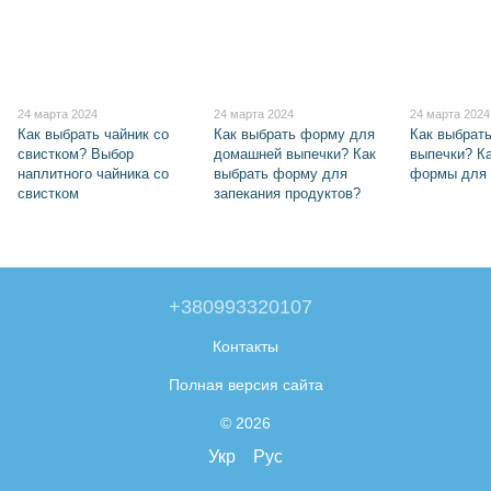
24 марта 2024
24 марта 2024
24 марта 2024
Как выбрать чайник со
Как выбрать форму для
Как выбрат
свистком? Выбор
домашней выпечки? Как
выпечки? К
наплитного чайника со
выбрать форму для
формы для 
свистком
запекания продуктов?
+380993320107
Контакты
Полная версия сайта
© 2026
Укр
Рус