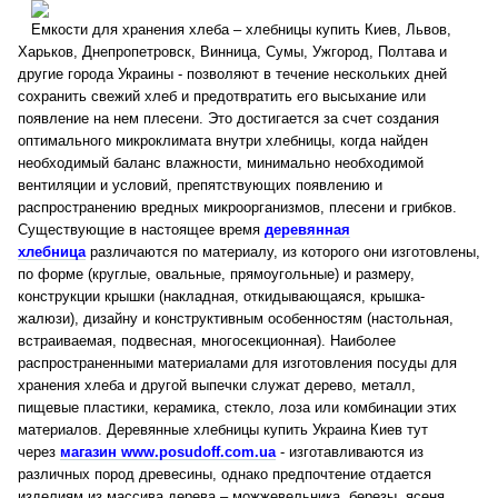
Емкости для хранения хлеба – хлебницы купить Киев, Львов,
Харьков, Днепропетровск, Винница, Сумы, Ужгород, Полтава и
другие города Украины - позволяют в течение нескольких дней
сохранить свежий хлеб и предотвратить его высыхание или
появление на нем плесени. Это достигается за счет создания
оптимального микроклимата внутри хлебницы, когда найден
необходимый баланс влажности, минимально необходимой
вентиляции и условий, препятствующих появлению и
распространению вредных микроорганизмов, плесени и грибков.
Существующие в настоящее время
деревянная
хлебница
различаются по материалу, из которого они изготовлены,
по форме (круглые, овальные, прямоугольные) и размеру,
конструкции крышки (накладная, откидывающаяся, крышка-
жалюзи), дизайну и конструктивным особенностям (настольная,
встраиваемая, подвесная, многосекционная). Наиболее
распространенными материалами для изготовления посуды для
хранения хлеба и другой выпечки служат дерево, металл,
пищевые пластики, керамика, стекло, лоза или комбинации этих
материалов. Деревянные хлебницы купить Украина Киев тут
через
магазин www.posudoff.com.ua
- изготавливаются из
различных пород древесины, однако предпочтение отдается
изделиям из массива дерева – можжевельника, березы, ясеня,