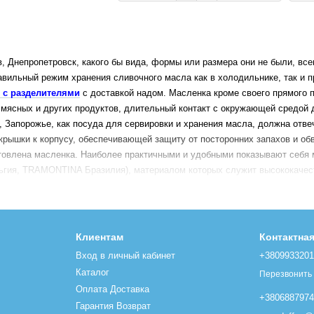
Днепропетровск, какого бы вида, формы или размера они не были, все
вильный режим хранения сливочного масла как в холодильнике, так и п
 с разделителями
с доставкой надом. Масленка кроме своего прямого 
 мясных и других продуктов, длительный контакт с окружающей средой
апорожье, как посуда для сервировки и хранения масла, должна отвеча
крышки к корпусу, обеспечивающей защиту от посторонних запахов и о
готовлена масленка. Наиболее практичными и удобными показывают себ
гия, TRAMONTINA Бразилия), материалом которых служит высококачес
прочностью, долговечностью, эстетичностью и простотой в уходе. Не 
 стекла (LUMINARC Франция), особенно те, которые выполнены из затем
очник столовый Киев
и по Украине с доставкой курьером. Не плоха и 
шка – стеклянная(VITESSE Франция). Очень важным элементом любой ма
Клиентам
Контактна
, как ручка. На то, при выборе модели масленки, необходимо обращать
Вход в личный кабинет
+380993320
ьнике, но менее подходят для сервировки стола, а также более хрупк
Каталог
Перезвонить
 пластиковые масленки, изготовленные из пищевого акрила, однако, пре
Оплата Доставка
льствующей о качестве пластмассы.
+380688797
Гарантия Возврат
ьвов, Николаев, Луганск предлагаем недорого на нашем сайте POSUD