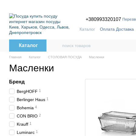
Перейти к основному контенту
ПР
+380993320107
Перезв
Каталог
Оплата Доставка
Бренды
Каталог
Главная
Каталог
СТОЛОВАЯ ПОСУДА
Масленки
Масленки
Бренд
1
BergHOFF
1
Berlinger Haus
4
Bohemia
2
CON BRIO
1
Krauff
1
Luminarc