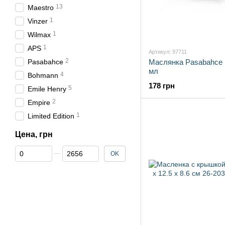
13
Maestro
1
Vinzer
1
Wilmax
1
APS
Артикул: 97711
2
Pasabahce
Маслянка Pasabahce F
мл
4
Bohmann
178 грн
5
Emile Henry
2
Empire
1
Limited Edition
Цена, грн
От Цена, грн
До Цена, грн
OK