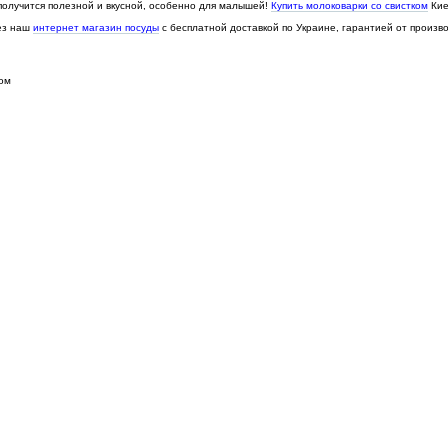
 получится полезной и вкусной, особенно для малышей!
Купить молоковарки со свистком
Кие
ез наш
интернет магазин посуды
с бесплатной доставкой по Украине, гарантией от произв
ком