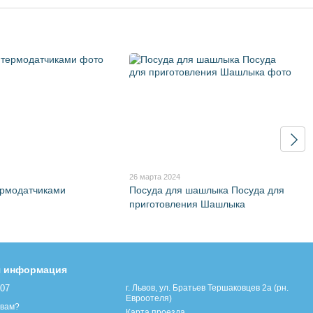
26 марта 2024
ермодатчиками
Посуда для шашлыка Посуда для
приготовления Шашлыка
я информация
107
г. Львов, ул. Братьев Тершаковцев 2а (рн.
Евроотеля)
 вам?
Карта проезда