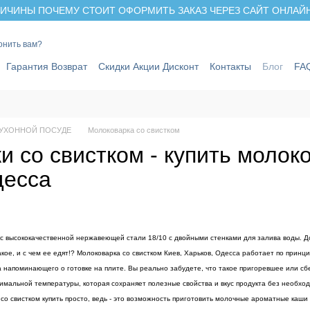
ИЧИНЫ ПОЧЕМУ СТОИТ ОФОРМИТЬ ЗАКАЗ ЧЕРЕЗ САЙТ ОНЛАЙН 
онить вам?
Гарантия Возврат
Скидки Акции Дисконт
Контакты
Блог
FA
КУХОННОЙ ПОСУДЕ
Молоковарка со свистком
 со свистком - купить молоко
десса
 с высококачественной нержавеющей стали 18/10 с двойными стенками для залива воды. Доб
акое, и с чем ее едят!? Молоковарка со свистком Киев, Харьков, Одесса работает по прин
а напоминающего о готовке на плите. Вы реально забудете, что такое пригоревшее или с
имальной температуры, которая сохраняет полезные свойства и вкус продукта без необход
со свистком купить просто, ведь - это возможность приготовить молочные ароматные каши