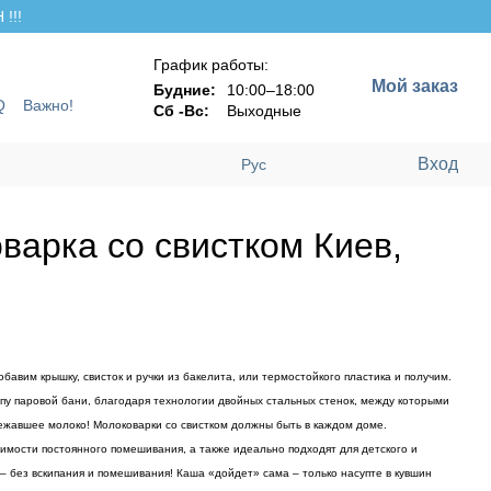
!!!
График работы:
Мой заказ
Будние:
10:00–18:00
Q
Важно!
Сб -Вс:
Выходные
Вход
Рус
варка со свистком Киев,
авим крышку, свисток и ручки из бакелита, или термостойкого пластика и получим.
ципу паровой бани, благодаря технологии двойных стальных стенок, между которыми
бежавшее молоко! Молоковарки со свистком должны быть в каждом доме.
имости постоянного помешивания, а также идеально подходят для детского и
 – без вскипания и помешивания! Каша «дойдет» сама – только насупте в кувшин