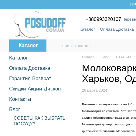
Перейти к основному контенту
ПР
+380993320107
Перезв
Каталог
Оплата Доставка
Бренды
Каталог
Каталог
Главная
Блог
СТАТЬИ О 
Молоковарки
Оплата Доставка
Харьков, О
Гарантия Возврат
Скидки Акции Дисконт
26 марта 2024
Контакты
Возьмем стальную емкость на 2,0л.
Блог
Молоковарки со свистком. Что это т
СОВЕТЫ КАК ВЫБРАТЬ
залита обыкновенная вода и свистк
ПОСУДУ?
Молоковарки доводят молоко до опт
диетического питания. Молоковарки 