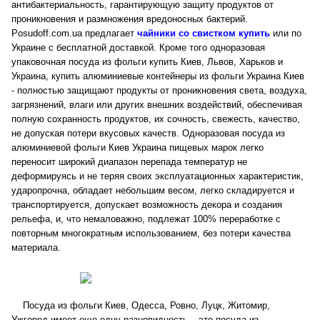
антибактериальность, гарантирующую защиту продуктов от
проникновения и размножения вредоносных бактерий.
Posudoff.com.ua предлагает
чайники со свистком купить
или по
Украине с бесплатной доставкой. Кроме того одноразовая
упаковочная посуда из фольги купить Киев, Львов, Харьков и
Украина, купить алюминиевые контейнеры из фольги Украина Киев
- полностью защищают продукты от проникновения света, воздуха,
загрязнений, влаги или других внешних воздействий, обеспечивая
полную сохранность продуктов, их сочность, свежесть, качество,
не допуская потери вкусовых качеств. Одноразовая посуда из
алюминиевой фольги Киев Украина пищевых марок легко
переносит широкий диапазон перепада температур не
деформируясь и не теряя своих эксплуатационных характеристик,
ударопрочна, обладает небольшим весом, легко складируется и
транспортируется, допускает возможность декора и создания
рельефа, и, что немаловажно, подлежат 100% переработке с
повторным многократным использованием, без потери качества
материала.
Посуда из фольги Киев, Одесса, Ровно, Луцк, Житомир,
Ужгород имеет еще одну разновидность – это посуда из