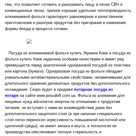
тем, что позволяет готовить и разогревать пищу в печах СВЧ и
конвекционных печах, причем хорошая удельная теплопроводность
алюминиевой фольги гарантирует равномерное и качественное
приготовление и разогрев продуктов без пригорания и изменения
формы блюда в процессе готовки.
Посуда из алюминиевой фольги купить Украина Киев и посуда из
фольги купить Киев наделена особыми качествами и имеет ряд
преимуществ перед аналогичной одноразовой посудой из пластика
или картона (бумаги). Одноразовая посуда из фольги обладает
уникальными антибактериальными свойствами, незаменимыми для
длительного хранения деликатных продуктов без дополнительного
охлаждения. Скоро будет в продаже
янтарная посуда из
янтаря
на сайте www.posudoff.com.ua. Фольга из алюминия для
пищевых нужд абсолютно инертна по отношению к продуктам
питания, не вступает с ними во взаимодействие даже без
дополнительного защитного слоя (а при наличии специального
слоя легко переносил агрессивность повышенной кислотной или
щелочной среды), не имеет запаха и вкуса, а технология ее
производства обеспечивает полную стерильность и