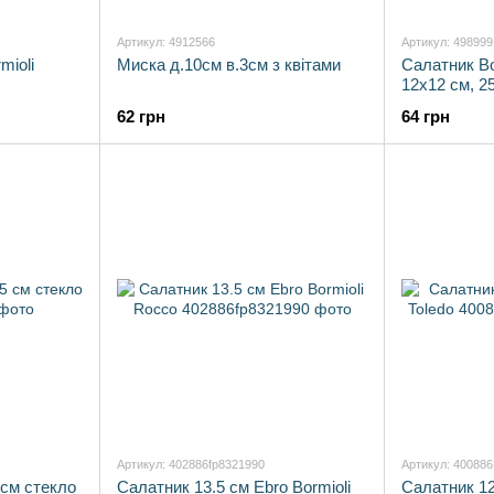
Артикул: 4912566
Артикул: 49899
mioli
Миска д.10см в.3см з квітами
Салатник Bo
12x12 см, 2
(498999FTL
62 грн
64 грн
Артикул: 402886fp8321990
Артикул: 40088
 см стекло
Салатник 13.5 см Ebro Bormioli
Салатник 12