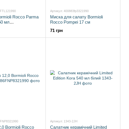
9FTL121990
Артикул: 400883fp3321990
rmioli Rocco Parma
Миска для салату Bormioli
50 мл
Rocco Pompei 17 см
121990)
71 грн
6FNP8321990
Артикул: 1343-2JH
,0 Bormioli Rocco
Салатник керамічний Limited