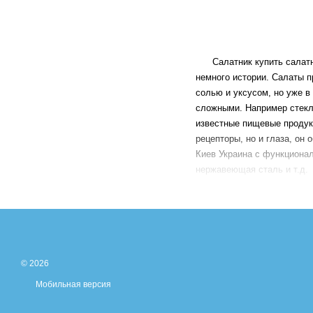
Салатник купить салатниц
немного истории. Салаты 
солью и уксусом, но уже в
сложными. Например стек
известные пищевые продукт
рецепторы, но и глаза, он
Киев Украина с функционал
нержавеющая сталь и т.д.
Керамические салатники к
любимому празднику необх
даром. Cалатник купить и 
продукции на любой вкус. 
© 2026
Мобильная версия