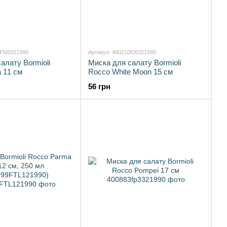
2FN9321990
Артикул: 480210f26321990
алату Bormioli
Миска для салату Bormioli
 11 см
Rocco White Moon 15 см
56 грн