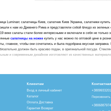
а Luminarc салатницы Киев, салатник Киев Украина,
салатники купить
пришли к нам из Древнего Рима и представляли собой блюдо из зеленых
 19 веке салаты стали более интересными и включали в себя не только 
лянные
салатницы на ножке
купить
у нас можно по оптовой цене в розни
ы, главное, чтобы они сочетались и была подобрана вкусная заправка. 
 обязательно должен быть красиво подан, в оригинальной посуде. Стекл
ьным и современным дизайном изготовляют из качественных материалов,
упить и стеклянные салатницы купить Вы можете в нашем интернет-ма
одимо купить салатники Luminarc и купить салатницы Luminarc. Фарфор
салатницы купить Киев, Херсон, Запорожье проще простого, посетив наш
Клиентам
Контактна
Салатница Киев от Luminarc и салатник BergHOFF или салатник Vinzer - 
Вход в личный кабинет
+380993320
Каталог
Перезвонить
Оплата Доставка
+380688797
Гарантия Возврат