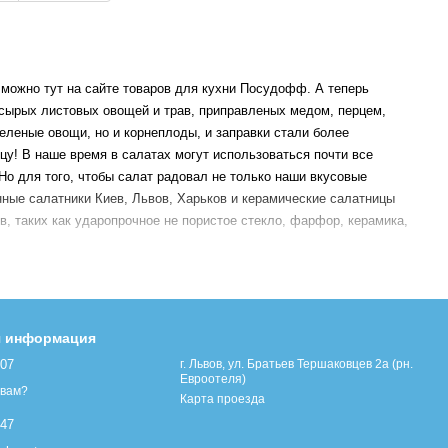
можно тут на сайте товаров для кухни Посудофф. А теперь
 сырых листовых овощей и трав, приправленых медом, перцем,
зеленые овощи, но и корнеплоды, и заправки стали более
цу! В наше время в салатах могут использоваться почти все
Но для того, чтобы салат радовал не только наши вкусовые
янные салатники Киев, Львов, Харьков и керамические салатницы
 таких как ударопрочное не пористое стекло, фарфор, керамика,
газине Посудофф быстро, удобно и очень просто. Для подарка к
овая, стальная или стеклянная
салатница Luminarc
тут почти
 сайт, так как здесь Вы найдете большой и широкий ассортимент
я информация
это свежие и вкусные идеи на Вашей кухне!
107
г. Львов, ул. Братьев Тершаковцев 2а (рн.
Евроотеля)
 вам?
Карта проезда
447