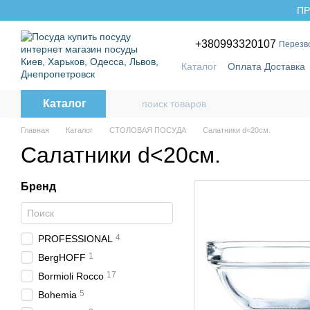
Перейти к основному контенту
ПР
+380993320107
Перезв
Каталог
Оплата Доставка
Бренды
Каталог
Главная
Каталог
СТОЛОВАЯ ПОСУДА
Салатники d<20см.
Салатники d<20см.
Бренд
4
PROFESSIONAL
1
BergHOFF
17
Bormioli Rocco
5
Bohemia