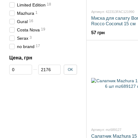
18
Limited Edition
Артикул: 422313FAC121990
1
Mazhura
Миска для салату Bor
16
Gural
Rocco Coconut 15 см
19
Costa Nova
57 грн
3
Serax
17
no brand
Цена, грн
От Цена, грн
До Цена, грн
OK
Артикул: mz689127
Салатник Mazhura 15