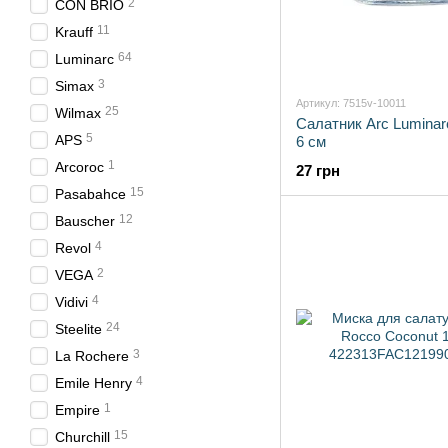
2
CON BRIO
11
Krauff
64
Luminarc
3
Simax
Артикул: 7515v-10011
25
Wilmax
Салатник Arc Luminar
5
APS
6 см
1
Arcoroc
27 грн
15
Pasabahce
12
Bauscher
4
Revol
2
VEGA
4
Vidivi
24
Steelite
3
La Rochere
4
Emile Henry
1
Empire
15
Churchill