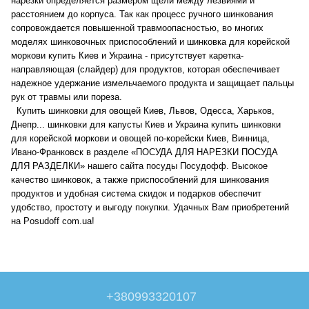
нарезки определяется размером щели между лезвиями и
расстоянием до корпуса. Так как процесс ручного шинкования
сопровождается повышенной травмоопасностью, во многих
моделях шинковочных приспособлений и шинковка для корейской
моркови купить Киев и Украина - присутствует каретка-
направляющая (слайдер) для продуктов, которая обеспечивает
надежное удержание измельчаемого продукта и защищает пальцы
рук от травмы или пореза.
Купить шинковки для овощей Киев, Львов, Одесса, Харьков,
Днепр... шинковки для капусты Киев и Украина купить шинковки
для корейской моркови и овощей по-корейски Киев, Винница,
Ивано-Франковск в разделе «ПОСУДА ДЛЯ НАРЕЗКИ ПОСУДА
ДЛЯ РАЗДЕЛКИ» нашего сайта посуды Посудофф. Высокое
качество шинковок, а также приспособлений для шинкования
продуктов и удобная система скидок и подарков обеспечит
удобство, простоту и выгоду покупки. Удачных Вам приобретений
на Posudoff com.ua!
+380993320107