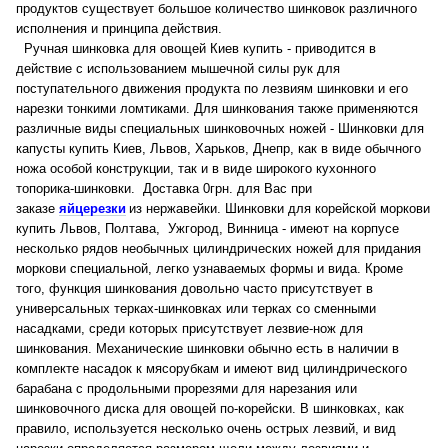
продуктов существует большое количество шинковок различного
исполнения и принципа действия.
Ручная шинковка для овощей Киев купить - приводится в
действие с использованием мышечной силы рук для
поступательного движения продукта по лезвиям шинковки и его
нарезки тонкими ломтиками. Для шинкования также применяются
различные виды специальных шинковочных ножей - Шинковки для
капусты купить Киев, Львов, Харьков, Днепр, как в виде обычного
ножа особой конструкции, так и в виде широкого кухонного
топорика-шинковки.
Доставка 0грн. для Вас при
заказе
яйцерезки
из нержавейки.
Шинковки для корейской моркови
купить Львов, Полтава, Ужгород, Винница - имеют на корпусе
несколько рядов необычных цилиндрических ножей для придания
моркови специальной, легко узнаваемых формы и вида. Кроме
того, функция шинкования довольно часто присутствует в
универсальных терках-шинковках или терках со сменными
насадками, среди которых присутствует лезвие-нож для
шинкования. Механические шинковки обычно есть в наличии в
комплекте насадок к мясорубкам и имеют вид цилиндрического
барабана с продольными прорезями для нарезания или
шинковочного диска для овощей по-корейски. В шинковках, как
правило, используется несколько очень острых лезвий, и вид