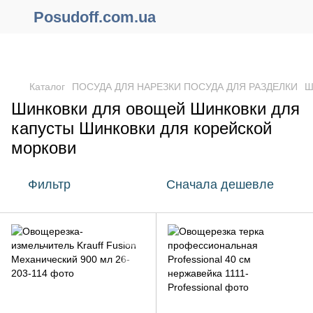
Posudoff.com.ua
ПРИЧИНЫ ПОЧЕМУ СТОИТ ОФОРМИТЬ ЗАКАЗ ЧЕРЕЗ САЙТ
ОНЛАЙН !!!
Каталог
ПОСУДА ДЛЯ НАРЕЗКИ ПОСУДА ДЛЯ РАЗДЕЛКИ
Ш
Шинковки для овощей Шинковки для
капусты Шинковки для корейской
моркови
Фильтр
Сначала дешевле