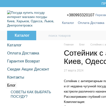
Перейти к основному контенту
ПР
+380993320107
Перезв
Каталог
Оплата Доставка
Бренды
Каталог
Каталог
Главная
Блог
Сотейник с 
Сотейник с
Оплата Доставка
Киев, Одес
Гарантия Возврат
Скидки Акции Дисконт
27 марта 2024
Контакты
Сотейник с антипригарным п
Блог
и от недавна чугунной посу
кастрюли различного назнач
СОВЕТЫ КАК ВЫБРАТЬ
ПОСУДУ?
Рассматриваем глубокий cот
Комплектация: