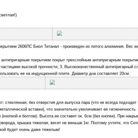
светлая!)
крытием 2606ПС Биол Титанал - произведен из литого алюминия. Вес ее с
с антипригарным покрытием покрыт трехслойным антипригарным покрытием
частицами высокой прочности; 3. Высококачественный антипригарный с
пользовать ее на индукционной плите. Диаметр дна составляет 20см.
: стеклянная, без отверстия для выпуска пара (что не всегда подходит
еталлической вставки), что значительно увеличивает ее гигиеничность.
(кнопкой и болтом). Высота ее составит ок. 6см (без кнопки). При нак
коворода, крышка тяжелая, весит не меньше 1кг. Поэтому учтите, что
Сот
кой будет очень даже тяжелым!