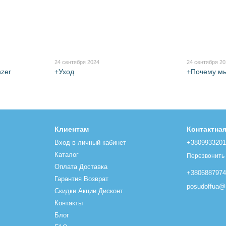
24 сентября 2024
24 сентября 2
nzer
+Уход
+Почему м
Клиентам
Контактна
Вход в личный кабинет
+380993320
Каталог
Перезвонить
Оплата Доставка
+380688797
Гарантия Возврат
posudoffua@u
Скидки Акции Дисконт
Контакты
Блог