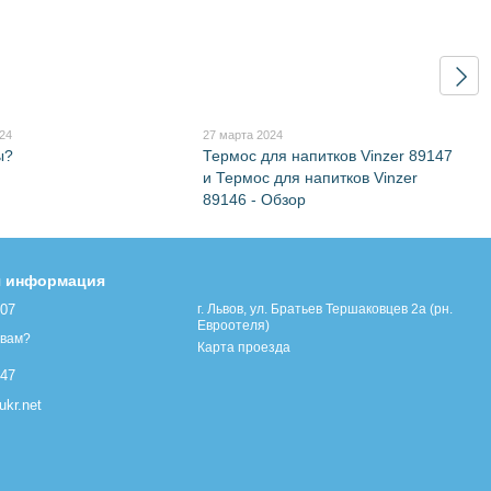
024
27 марта 2024
ы?
Термос для напитков Vinzer 89147
и Термос для напитков Vinzer
89146 - Обзор
я информация
107
г. Львов, ул. Братьев Тершаковцев 2а (рн.
Евроотеля)
 вам?
Карта проезда
447
kr.net