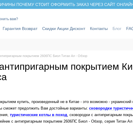
ИЧИНЫ ПОЧЕМУ СТОИТ ОФОРМИТЬ ЗАКАЗ ЧЕРЕЗ САЙТ ОНЛАЙН 
онить вам?
Гарантия Возврат
Скидки Акции Дисконт
Контакты
Блог
FA
антипригарным покрытием 2606ПС Биол Титан Ал - Обзор
 антипригарным покрытием Ки
са
окрытием купить, произведенный не в Китае - это возможно - украинск
ды сможет предолжить Вам достойные варианты:
сковородки туристиче
ения,
туристические котлы в поход
, сковородки с антипригарным покры
ейник с антипригарным покрытием 2606ПС Биол - Обзор, серия Титан Ал