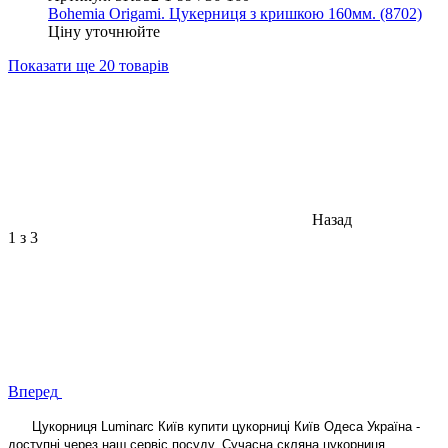
Bohemia Origami. Цукерниця з кришкою 160мм. (8702)
Ціну уточнюйте
Показати ще 20 товарів
Назад
1
з 3
Вперед
Цукорниця Luminarc Київ купити цукорниці Київ Одеса Україна -
доступні через наш сервіс посуду. Сучасна скляна цукорниця