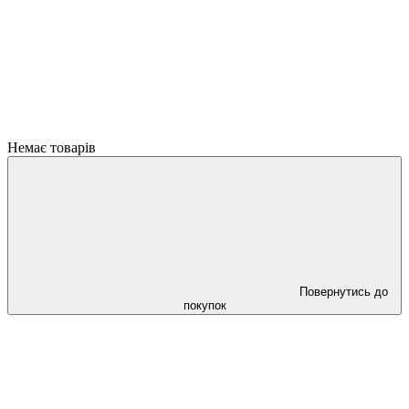
Немає товарів
Повернутись до
покупок
ПРИЧИНИ ЧОМУ ВАРТО ОФОРМИТИ ЗАМОВЛЕННЯ
ЧЕРЕЗ САЙТ ОНЛАЙН !!!