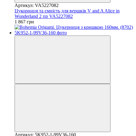
Артикул: VA5227082
Цукорниця та ємність для вершків V and A Alice in
Wonderland 2 пр VA5227082
1 867 грн
Артикул: 5K952-1-99V36-160