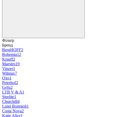
Фільтр
Бренд
BergHOFF
2
Bohemia
12
Krauff
2
Maestro
19
Vinzer
1
Wilmax
7
Oxo
1
Peterhof
2
Gefu
2
LTB V & A
1
Steelite
1
Churchill
4
Luigi Bormioli
1
Costa Nova
2
Katie Alice
1