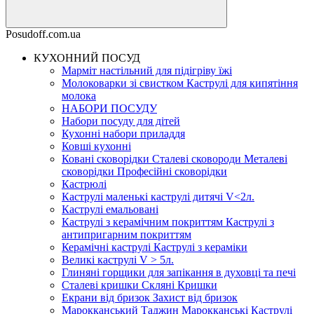
Posudoff.com.ua
КУХОННИЙ ПОСУД
Марміт настільний для підігріву їжі
Молоковарки зі свистком Каструлі для кипятіння
молока
НАБОРИ ПОСУДУ
Набори посуду для дітей
Кухонні набори приладдя
Ковші кухонні
Ковані сковорідки Сталеві сковороди Металеві
сковорідки Професійні сковорідки
Кастрюлі
Каструлі маленькі каструлі дитячі V<2л.
Каструлі емальовані
Каструлі з керамічним покриттям Каструлі з
антипригарним покриттям
Керамічні каструлі Каструлі з кераміки
Великі каструлі V > 5л.
Глиняні горщики для запікання в духовці та печі
Сталеві кришки Скляні Кришки
Екрани від бризок Захист від бризок
Марокканський Таджин Марокканські Каструлі