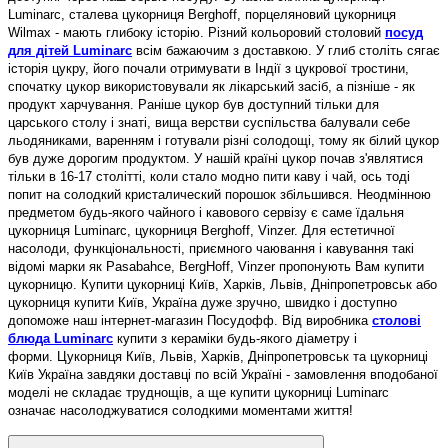
Luminarc, сталева цукорниця Berghoff, порцеляновий цукорниця
Wilmax - мають глибоку історію. Різний кольоровий столовий
посуд
для дітей Luminarc
всім бажаючим з доставкою. У глиб століть сягає
історія цукру, його почали отримувати в Індії з цукрової тростини,
спочатку цукор використовували як лікарський засіб, а пізніше - як
продукт харчування. Раніше цукор був доступний тільки для
царського столу і знаті, вища верстви суспільства балували себе
льодяниками, варенням і готували різні солодощі, тому як білий цукор
був дуже дорогим продуктом. У нашій країні цукор почав з'являтися
тільки в 16-17 столітті, коли стало модно пити каву і чай, ось тоді
попит на солодкий кристалический порошок збільшився. Неодмінною
предметом будь-якого чайного і кавового сервізу є саме їдальня
цукорниця Luminarc, цукорниця Berghoff, Vinzer. Для естетичної
насолоди, функціональності, приємного чаювання і кавування такі
відомі марки як Pasabahce, BergHoff, Vinzer пропонують Вам купити
цукорницю. Купити цукорниці Київ, Харків, Львів, Дніпропетровськ або
цукорниця купити Київ, Україна дуже зручно, швидко і доступно
допоможе наш інтернет-магазин Посудофф. Від виробника
столові
блюда Luminarc
купити з кераміки будь-якого діаметру і
форми. Цукорниця Київ, Львів, Харків, Дніпропетровськ та цукорниці
Київ Україна завдяки доставці по всій Україні - замовлення вподобаної
моделі не складає труднощів, а ще купити цукорниці Luminarc
означає насолоджуватися солодкими моментами життя!