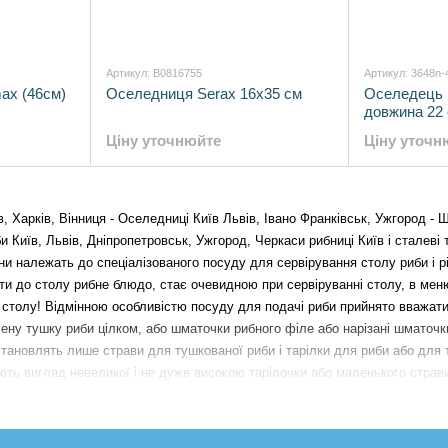
Артикул: B0816755
Артикул: 3648n-
ax (46см)
Оселедниця Serax 16x35 см
Оселедець L
довжина 22 
Ціну уточнюйте
Ціну уточн
арків, Вінниця - Оселедниці Київ Львів, Івано Франківськ, Ужгород - Ш
 Київ, Львів, Дніпропетровськ, Ужгород, Черкаси рибниці Київ і сталеві 
їни належать до спеціалізованого посуду для сервірування столу риби і 
ти до столу рибне блюдо, стає очевидною при сервіруванні столу, в мен
 столу!
Відмінною особливістю посуду для подачі риби прийнято вважати
лену тушку риби цілком, або шматочки рибного філе або нарізані шматочк
тановлять лише страви для тушкованої риби і тарілки для риби або для те
ють вигляд невеликої і не дуже високою тарілочки або маленького страви
арків, Дніпропетровськ і Україна - Оселедниці Львів, це блюда або тарі
ачі оселедця або скибочок інший, переважно солоної або копченої риби. 
дії на рубежі XIV-XV століть. Підстава традиції подавати до столу оселе