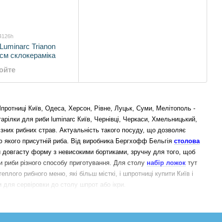
4126h
uminarc Trianon
см склокераміка
юйте
протниці Київ, Одеса, Херсон, Рівне, Луцьк, Суми, Мелітополь -
тарілки для риби luminarc Київ, Чернівці, Черкаси, Хмельницький,
різних рибних страв. Актуальність такого посуду, що дозволяє
ю якого присутній риба.
Від виробника Бергхофф Бельгія
столова
 довгасту форму з невисокими бортиками, зручну для того, щоб
и риби різного способу приготування.
Для столу
набір ложок
тут
плого рибного меню, які більш місткі, і шпротниці купити Київ і
 для сервіровки до столу шпрот або ікри.
лки для риби Київ довгастої форми, які спеціально створені і
Історія виникнення селедочниці, як посуду для подачі оселедця,
дець або будь-яку іншу солону рибу в селедочниці - оселедниці