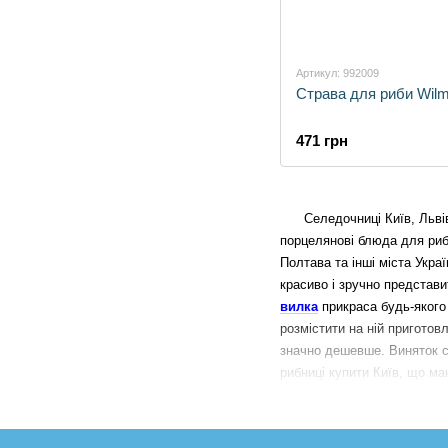
Артикул: 992009
Страва для риби Wilm
471 грн
Селедочниці Київ, Львів, Х
порцелянові блюда для риби
Полтава та інші міста Укра
красиво і зручно представи
вилка
прикраса будь-якого
розмістити на ній приготов
значно дешевше.
Виняток с
рибниці купити Київ, що ма
Селедочниці Київ, Львів, Х
ідеально підходять для под
бере свій початок в Голлан