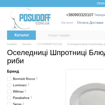
Перейти до основного контенту
ПРИЧ
+380993320107
Передз
Каталог
Оплата Доставка
Бренди
Каталог
Головна
Каталог
СТОЛОВИЙ ПОСУД
Оселедниці Шпротниці Блюда д
Оселедниці Шпротниці Блю
риби
Бренд
1
Bormioli Rocco
2
Luminarc
2
Wilmax
1
Pasabahce
1
Serax