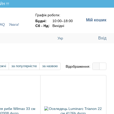
Н !!!
Графік роботи:
Мій кошик
Будні:
10:00–18:00
FAQ
Увага!
Сб - Нд:
Вихідні
Вхід
Укр
ожчі
за популярністю
за назвою
Відображення: