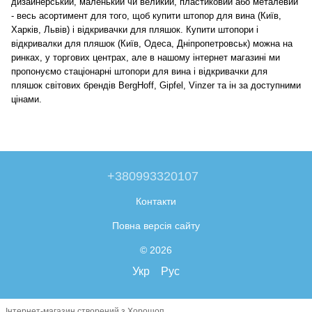
дизайнерський, маленький чи великий, пластиковий або металевий
- весь асортимент для того, щоб купити штопор для вина (Київ,
Харків, Львів) і відкривачки для пляшок. Купити штопори і
відкривалки для пляшок (Київ, Одеса, Дніпропетровськ) можна на
ринках, у торгових центрах, але в нашому інтернет магазині ми
пропонуємо стаціонарні штопори для вина і відкривачки для
пляшок світових брендів BergHoff, Gipfel, Vinzer та ін за доступними
цінами.
+380993320107
Контакти
Повна версія сайту
© 2026
Укр
Рус
Інтернет-магазин створений з Хорошоп