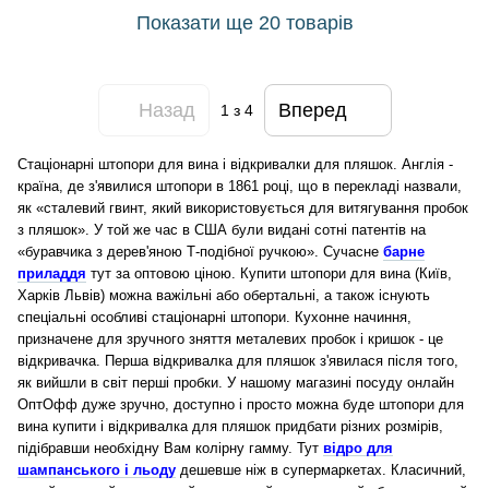
Показати ще 20 товарів
Назад
Вперед
1
з 4
Стаціонарні штопори для вина і відкривалки для пляшок. Англія -
країна, де з'явилися штопори в 1861 році, що в перекладі назвали,
як «сталевий гвинт, який використовується для витягування пробок
з пляшок». У той же час в США були видані сотні патентів на
«буравчика з дерев'яною Т-подібної ручкою». Сучасне
барне
приладдя
тут за оптовою ціною. Купити штопори для вина (Київ,
Харків Львів) можна важільні або обертальні, а також існують
спеціальні особливі стаціонарні штопори. Кухонне начиння,
призначене для зручного зняття металевих пробок і кришок - це
відкривачка. Перша відкривалка для пляшок з'явилася після того,
як вийшли в світ перші пробки. У нашому магазині посуду онлайн
ОптОфф дуже зручно, доступно і просто можна буде штопори для
вина купити і відкривалка для пляшок придбати різних розмірів,
підібравши необхідну Вам колірну гамму. Тут
відро для
шампанського і льоду
дешевше ніж в супермаркетах. Класичний,