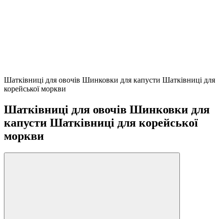
Шатківниці для овочів Шинковки для капусти Шатківниці для
корейської моркви
Шатківниці для овочів Шинковки для
капусти Шатківниці для корейської
моркви