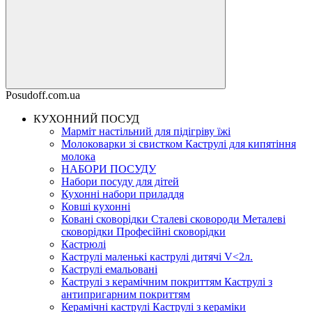
Posudoff.com.ua
КУХОННИЙ ПОСУД
Марміт настільний для підігріву їжі
Молоковарки зі свистком Каструлі для кипятіння
молока
НАБОРИ ПОСУДУ
Набори посуду для дітей
Кухонні набори приладдя
Ковші кухонні
Ковані сковорідки Сталеві сковороди Металеві
сковорідки Професійні сковорідки
Кастрюлі
Каструлі маленькі каструлі дитячі V<2л.
Каструлі емальовані
Каструлі з керамічним покриттям Каструлі з
антипригарним покриттям
Керамічні каструлі Каструлі з кераміки