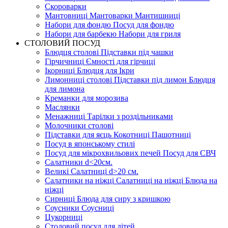
Скороварки
Мантовниці Мантоварки Мантишниці
Набори для фондю Посуд для фондю
Набори для барбекю Набори для гриля
СТОЛОВИЙ ПОСУД
Блюдця столові Підставки під чашки
Гірчичниці Ємності для гірчиці
Ікорниці Блюдця для Ікри
Лимонниці столові Підставки під лимон Блюдця
для лимона
Креманки для морозива
Маслянки
Менажниці Тарілки з роздільниками
Молочники столові
Підставки для яєць Кокотниці Пашотниці
Посуд в японському стилі
Посуд для мікрохвильових печей Посуд для СВЧ
Салатники d<20см.
Великі Салатниці d>20 см.
Салатники на ніжці Салатниці на ніжці Блюда на
ніжці
Сирниці Блюда для сиру з кришкою
Соусники Соусниці
Цукорниці
Столовий посуд для дітей