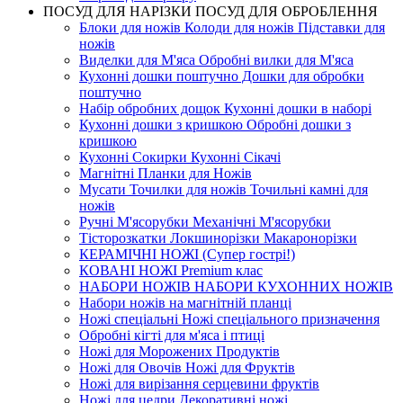
ПОСУД ДЛЯ НАРІЗКИ ПОСУД ДЛЯ ОБРОБЛЕННЯ
Блоки для ножів Колоди для ножів Підставки для
ножів
Виделки для М'яса Обробні вилки для М'яса
Кухонні дошки поштучно Дошки для обробки
поштучно
Набір обробних дощок Кухонні дошки в наборі
Кухонні дошки з кришкою Обробні дошки з
кришкою
Кухонні Сокирки Кухонні Сікачі
Магнітні Планки для Ножів
Мусати Точилки для ножів Точильні камні для
ножів
Ручні М'ясорубки Механічні М'ясорубки
Тісторозкатки Локшинорізки Макаронорізки
КЕРАМІЧНІ НОЖІ (Супер гострі!)
КОВАНІ НОЖІ Premium клас
НАБОРИ НОЖІВ НАБОРИ КУХОННИХ НОЖІВ
Набори ножів на магнітній планці
Ножі спеціальні Ножі спеціального призначення
Обробні кігті для м'яса і птиці
Ножі для Морожених Продуктів
Ножі для Овочів Ножі для Фруктів
Ножі для вирізання серцевини фруктів
Ножі для цедри Декоративні ножі