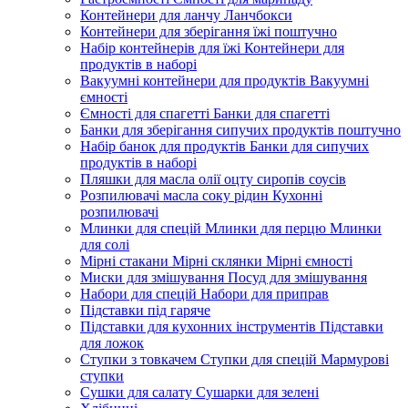
Контейнери для ланчу Ланчбокси
Контейнери для зберігання їжі поштучно
Набір контейнерів для їжі Контейнери для
продуктів в наборі
Вакуумні контейнери для продуктів Вакуумні
ємності
Ємності для спагетті Банки для спагетті
Банки для зберігання сипучих продуктів поштучно
Набір банок для продуктів Банки для сипучих
продуктів в наборі
Пляшки для масла олії оцту сиропів соусів
Розпилювачі масла соку рідин Кухонні
розпилювачі
Млинки для спецій Млинки для перцю Млинки
для солі
Мірні стакани Мірні склянки Мірні ємності
Миски для змішування Посуд для змішування
Набори для спецій Набори для приправ
Підставки під гаряче
Підставки для кухонних інструментів Підставки
для ложок
Ступки з товкачем Ступки для спецій Мармурові
ступки
Сушки для салату Сушарки для зелені