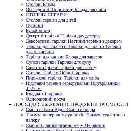
Столові Блюда
Оселедниці Шпротниці Блюда для риби
СТОЛОВІ СЕРВІЗИ
Столові сервізи для дітей
Супниці
Бульйонниці
Десертні тарілки Тарілки для десерту
Декоративні тарілки Настінні тарілки з декором
Тарілки для спагетті Тарілки для пасти Тарілки
для макаронів
Тарілки для канапе Блюда для закусок
Супові тарілки Тарілки для супу
Салатні тарілки Тарілки для салату
Столові Тарілки Обідні тарілки
Пиріжкові тарілки Тарілки для хліба
Підставні тарілки сервірувальні Підтарільники
d>27см.
Квадратні тарілки
Одноразовий посуд
ПОСУД ДЛЯ ЗБЕРІГАННЯ ПРОДУКТІВ ТА ЄМНОСТІ
Сміттєві баки Відра Сміттєві відра
Тримачі паперових рушників Тримачі туалетного
паперу
Ємності для зберігання меду Медівниці
Гастроємності Ємності для маринаду