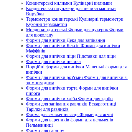
Кондитерські килимки Кулінарні килимки
Кондитерські плунжери для печива мастики
Вирубки
Термометри кондитерські Кулінарні термометри
Кухонні термометри
Молди кондитерські Форми для цукерок Форми
для шоколаду
Форми для випічки Дека для запікання
Форми для випічки Кексів Форми для випічки
Маффінів
Форми для випічки піци Підставки для піци
Форми для випічки печива
Порційні форми для випічки Маленькі форми для
випічки
Форми для випічки роз'ємні Форми для випічки зі
знімним дном
Форми для випічки торта Форми для випічки
пирога
Форми для випічки хліба Форми для здоби
Форми для запікання равликів Ескарготниці
Тарілки для равликів
Форма для смаження яєць Форми для яєчні
Форми для вареників форми для пельменів
Пельменниці
Форми для гарніру