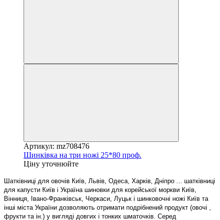
Артикул: mz708476
Шинківка на три ножі 25*80 проф.
Ціну уточнюйте
Шатківниці для овочів Київ, Львів, Одеса, Харків, Дніпро ... шатківниці
для капусти Київ і Україна шиновки для корейської моркви Київ,
Вінниця, Івано-Франківськ, Черкаси, Луцьк і шинковочні ножі Київ та
інші міста України дозволяють отримати подрібнений продукт (овочі ,
фрукти та ін.) у вигляді довгих і тонких шматочків. Серед