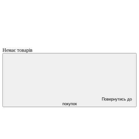
Немає товарів
Повернутись до
покупок
ПРИЧИНИ ЧОМУ ВАРТО ОФОРМИТИ ЗАМОВЛЕННЯ
ЧЕРЕЗ САЙТ ОНЛАЙН !!!