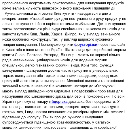
пропонованого асортименту пристосувань для шинкування продуктів
існує велика кількість шинковок різного виконання і принципу дії.
Ручна шинковка для овочів Київ купити - наводиться в дію з
використанням м'язової сили рук для поступального руху продукту по
лезах шинкування і його нарізки тонкими скибочками. Для шинкування
також застосовуються різні види спеціальних шинковочних ножів для
капусти купити Київ, Львів, Харків, Дніпро, як у вигляді звичайного
ножа особливої ​​конструкції, так і у вигляді широкого кухонного
топірця-шинкування.
Пропонуємо купити
фрукторізки
через наш сайт
в Києві або в інше місто по Україні.
Шатківниця для корейської моркви
купити Львів, Полтава, Ужгород, Вінниця - мають на корпусі кілька
рядів незвичайних циліндричних ножів для додання моркви
спеціальної, легко пізнаваних форми і види. Крім того, функція
шинкування - шаткування досить часто присутня в універсальних
терках-шинкування або терках зі змінними насадками, серед яких
присутній лезо-ніж для шинкування. Механічні шиновки та шатківниці
зазвичай мають в наявності в комплекті насадок до м'ясорубок і
мають вигляд циліндричного барабана з поздовжніми прорізами для
нарізування або шінковочного диска для овочів по-корейськи.
По всій
Україні при покупці товару
яйцерізка
доставка без передоплати.
У
шатківниць - шинковок, як правило, використовується кілька дуже
гострих лез, і вид нарізки визначається розміром щілини між лезами і
відстанню до корпусу. Так як процес ручного шинкування
супроводжується підвищеною травмоопасностью, у багатьох
моделях шинковочних пристосувань і шатківниць для корейської