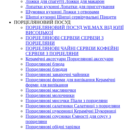
Ложки для спагетті Ложки для макарон
Лопатки кухонні Лопатки для приготування
Шумовки кухонні Ложки з отворами
Щипці кухонні Щипці сервірувальні Пінцети
ПОРЦЕЛЯНОВИЙ ПОСУД
ПОРЦЕЛЯНОВИЙ ПОСУД WILMAX ВІД ЮЛІЇ
ВИСОЦЬКОЇ
ПОРЦЕЛЯНОВІ СЕРВІЗИ СЕРВІЗИ З
ПОРЦЕЛЯНИ
ПОРЦЕЛЯНОВІ ЧАЙНІ СЕРВІЗИ КОФЕЙНІ
СЕРВІЗИ З ПОРЦЕЛЯНИ
Керамічні аксесуари Порцелянові аксесуари
Порцелянові блюда
Порцелянові блюдця
Порцелянові заварочні чайники
Порцелянові форми для випікання Керамічні
форми для випікання
Порцелянові маслянички
Порцелянові молочники
Порцелянові мисочки Піали з порцеляни
Порцелянові салатники Салатниці з порцеляни
Порцелянові цукорниці Керамічні Цукорниці
Порцелянові соусники Ємності для соусу з
порцеляни
Порцелянові обідні тарілки