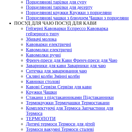
Порцелянові тарілки для супу
Порцелянові тарілки для десерту
Порцелянові кружки Кружки з порцеляни
Порцелянові чашки з блюдцем Чашки з порцеляни
ПОСУД ДЛЯ ЧАЮ ПОСУД ДЛЯ КАВИ
Гейзерні Кавоварки Еспрессо Кавоварка
гейзерного типу
Збивачі молока
Кавоварки електричні
Кавомолки електричні
Кавомолки ручні
Френч-преси для Кави Френч-преси для Чаю
Заварники для кави Заварники для чаю
Ситечка для заварювання чаю
Скляні колби Змінні колби
Кавники столові
Кавові Сервізи Сервізи для кави
Кружки Чашки
Стакани з підстаканниками Підстаканники
Термокружки Термочашки Термостакани
Комплектуючі для Термоса Запчастини для
Термоса
ТЕРМОПОТИ
Дитячі термоси Термоси для дітей
Термоси вакумні Термоси сталеві