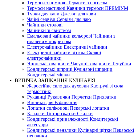
Термоси з помпою Термоси з насосом
Термоси настільні Кавники термоси ПРЕМІУМ
Турки для кави Джезви для кави
Чайні сервізи Сервізи для чаю
Чайники столові
Чайники зі свистком
Емальовані чайники кольорові Чайники з
емалевим покриттям
Електрочайники Електричні чайники
Електричні чайники зі скла Скляні
електрочайники
Японські заварники Чавунні заварники Тецубіни
Кондитерські шприці Кулінарні шприци
Кондитерські мішки
ВИПІЧКА ЗАПІКАННЯ КУЛІНАРІЯ
Жаростійке скло для духовки Каструлі зі скла
термостійкі
Рукавиці Рукавички Перчатки Прихватки
Вінчики для Взбивання
Лопатки силіконові Пекарські лопатки
Качалки Тісторозкатки Скалки
Кондитерські приналежності Кондитерські
аксесуари
Кондитерські пензлики Кулінарні щітки Пекарські
пензлики