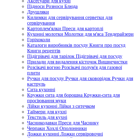
Аксесуари для кухні
Підноси Розноси Блюда
Друшляки
Килимки для сервірування серветки для
сервірування
Картоплем'ялки Преси для картоплі
Кухонні молотки Молотки для м'яса Тендерайзери
Горіхоколи
Каталоги виробників посуду Книги про посуд
Книги рецептів
Підігрівачі для тарілок Підігрівачі для посуду
Прилади для видалення кісточок Вишнечистки
Розсікачі вогню Розсікачі полум'я для газової
плити
Ручки для посуду Ручки для сковорідок Ручки для
каструль
Сита кухонні
Кружки сита для борошна Кружки-сита для
просіювання муки
Лійки кухонні Лійки з ситечком
Таймери для кухні
Текстиль для кухні
Часникодавки Преси для Часнику
Черпаки Хохлі Ополонники
Ложки кухонні Ложки сервіровочні