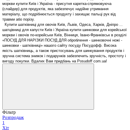
моркви купити Київ і Україна - присутня каретка-спрямовуюча
(слайдер) для продуктів, яка забезпечує надійне утримання
матеріалу, що подрібнюється продукту і захищає пальці рук від
травми або порізу.
Купити шатківниці для овочів Київ, Львів, Одеса, Харків, Дніпро ...
шатцівниці для капусти Київ і Україна купити шинковки для корейської
моркви і овочів по-корейськи Київ, Вінниця, Івано-Франківськ в розділі
«ПОСУД ДЛЯ НАРІЗКИ ПОСУД ДЛЯ оброблення - шинковочні ножі -
шинковки - шатківниці» нашого сайту посуду Посудофф. Висока
якість шатківниць, а також пристосувань для шинкування продуктів і
зручна система знижок і подарунків забезпечить зручність, простоту і
вигоду покупки. Вдалих Вам придбань на Posudoff com.ua!
Фільтр
Розпродаж
1
Хіт