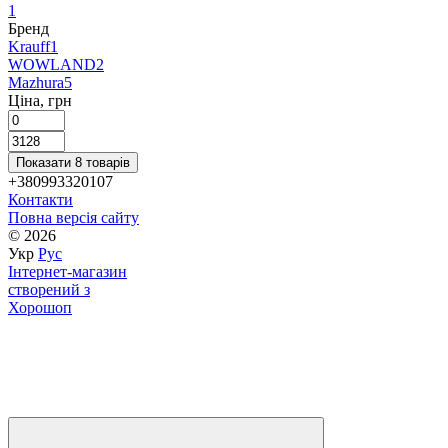
1
Бренд
Krauff
1
WOWLAND
2
Mazhura
5
Ціна, грн
Показати 8 товарів
+380993320107
Контакти
Повна версія сайту
© 2026
Укр
Рус
Інтернет-магазин
створений з
Хорошоп