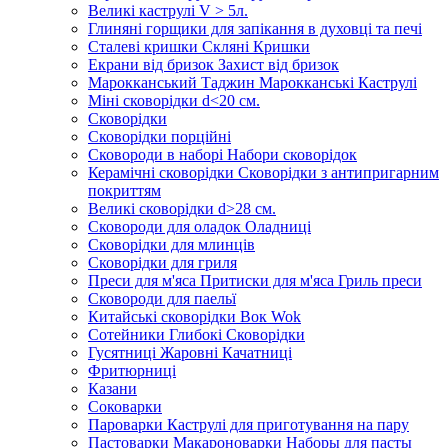
Великі каструлі V > 5л.
Глиняні горщики для запікання в духовці та печі
Сталеві кришки Скляні Кришки
Екрани від бризок Захист від бризок
Марокканський Таджин Марокканські Каструлі
Міні сковорідки d<20 см.
Сковорідки
Сковорідки порційні
Сковороди в наборі Набори сковорідок
Керамічні сковорідки Сковорідки з антипригарним
покриттям
Великі сковорідки d>28 см.
Сковороди для оладок Оладниці
Сковорідки для млинців
Сковорідки для гриля
Преси для м'яса Притиски для м'яса Гриль преси
Сковороди для паельї
Китайські сковорідки Вок Wok
Сотейники Глибокі Сковорідки
Гусятниці Жаровні Качатниці
Фритюрниці
Казани
Соковарки
Пароварки Каструлі для приготування на пару
Пастоварки Макароноварки Наборы для пасты