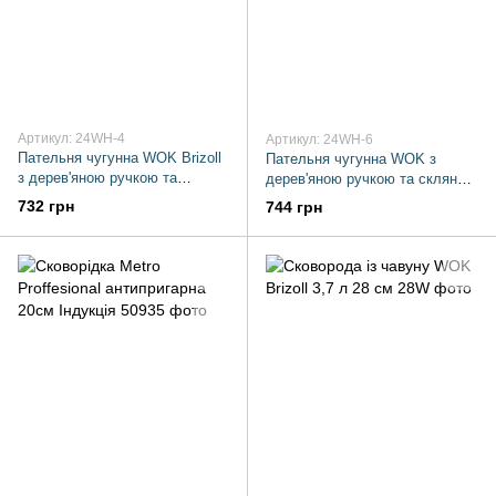
Артикул: 24WH-4
Артикул: 24WH-6
Пательня чугунна WOK Brizoll
Пательня чугунна WOK з
з дерев'яною ручкою та
дерев'яною ручкою та скляною
алюмінієвою кришкою 2.2 л
кришкою 2.2л 240*70мм
732 грн
744 грн
240х70 мм