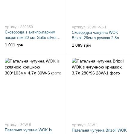
Артикул: 830850
Артикул: 26WHP-1-1
Сковорода з антипригарним
Сковорідка чавунна WOK
покриттям 20 см. Salto silver
Brizoll 26см з ручкою 2,8л
1л Nois алюміній чорний
1 011 грн
1 069 грн
універсальна
Артикул: 30W-6
Артикул: 28W-1
Пательня чугунна WOK із
Пательня чугунна Brizoll WOK