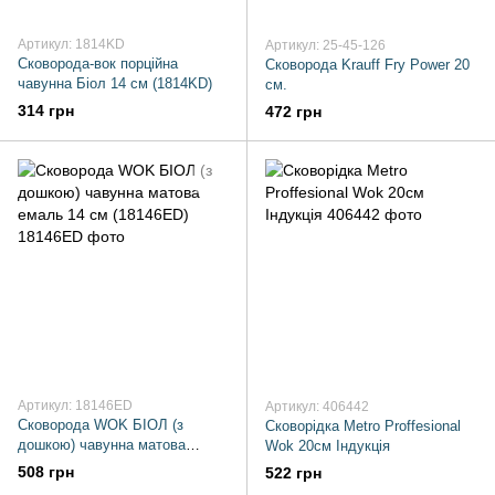
Артикул: 1814KD
Артикул: 25-45-126
Сковорода-вок порційна
Сковорода Krauff Fry Power 20
чавунна Біол 14 см (1814KD)
см.
314 грн
472 грн
Артикул: 18146ED
Артикул: 406442
Сковорода WOK БІОЛ (з
Сковорідка Metro Proffesional
дошкою) чавунна матова
Wok 20см Індукція
емаль 14 см (18146ED)
508 грн
522 грн