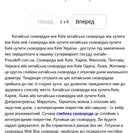
Назад
Вперед
1
з 6
Китайські сковорідки вок Київ китайська сковорода вок купити
вок Київ wok сковорода wok купити китайська сковорідка купити
Київ купити сковорідки вок Київ Україна - доступні під замовлення
без передоплати в нашому супермаркеті посуду онлайн -
Posudoff.com.ua. Сковорода wok Київ, Харків, Миколаїв, Полтава,
Черкаси або китайська сковорода вок Київ Одеса, Львів, Житомир -
це кругла глибока китайська сковорода з опуклим дном маленького
діаметру. Тенденція готувати на цих китайських сковорідках
прийшла до нас зі східної кухні, що дозволяє приєднатися нам до
здорового способу життя. Китайські сковороди вок купити Київ,
Харків, Львів або китайська сковорідка wok купити Київ,
Дніпропетровськ, Маріуполь, Тернопіль можна з плоским або
округлим дном, з антипригарним покриттям або чавунну - їх вибір
дуже різноманітний. Сучана
глибока сковорода
це сотейник з
антипригарним покриттям. Купивши цю сковорідку, Ви будете
надалі дивуватися, як Ви справлялися раніше без неї. Готуючи в
сковорідці Wok Вок сковороді, необхідно всі інгредієнти постійно