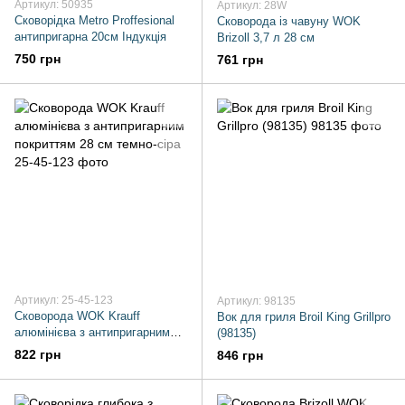
Артикул: 50935
Артикул: 28W
Сковорідка Metro Proffesional
Сковорода із чавуну WOK
антипригарна 20см Індукція
Brizoll 3,7 л 28 см
750 грн
761 грн
Артикул: 25-45-123
Артикул: 98135
Сковорода WOK Krauff
Вок для гриля Broil King Grillpro
алюмінієва з антипригарним
(98135)
покриттям 28 см темно-сіра
822 грн
846 грн