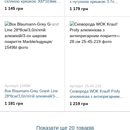
скляною кришкою 300*103мм
з чугунною кришкою 3.7л
4,7л
280*96
1 145 грн
1 179 грн
Артикул: 1549bl
Артикул: 25-45-219
Вок Blaumann-Grey Granit Line
Сковорода WOK Krauff Profy
28*8см/3,0л/літій алюміній/3-ох
алюмінієва з антипригарним
шарове покриття Marble/
покриттям 28 см
1 181 грн
1 219 грн
індукція/
Показати ще 20 товарів