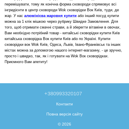
перемішувати, тому як конічна форма сковороди спрямовує всі
інгридієнти в центр сковороди Wok сковорідки Вок Київ, туди, де
жар. У нас
алюмінієва жаровня купити
або інший посуд купити
можна за 1 клік мішкою через рубрику Швидке Замовлення. Для
того, щоб отримати смачні страви, а й зберегти вітаміни в овочах,
Вам необхідно потрібний товар - китайські сковорідки купити Київ
китайська сковорідка Вок купити Київ або по Україні. Купити
сковорідки вок Wok Київ, Одеса, Львів, Івано-Франківськ та інших
містах можна за допомогою нашого інтернет-магазину, - це зручно,
просто і швидко, так, як і готувати на Wok Вок сковорідках.
Приємного Вам апетиту!
+380993320107
Контакти
Повна версія сайту
© 2026