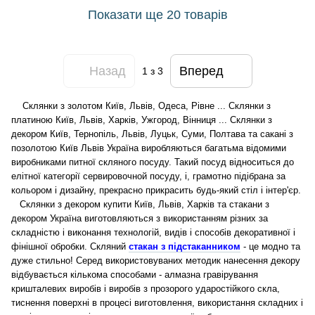
Показати ще 20 товарів
Назад
Вперед
1
з 3
Склянки з золотом Київ, Львів, Одеса, Рівне ... Склянки з
платиною Київ, Львів, Харків, Ужгород, Вінниця ... Склянки з
декором Київ, Тернопіль, Львів, Луцьк, Суми, Полтава та сакані з
позолотою Київ Львів Україна виробляються багатьма відомими
виробниками питної скляного посуду. Такий посуд відноситься до
елітної категорії сервировочной посуду, і, грамотно підібрана за
кольором і дизайну, прекрасно прикрасить будь-який стіл і інтер'єр.
Склянки з декором купити Київ, Львів, Харків та стакани з
декором Україна виготовляються з використанням різних за
складністю і виконання технологій, видів і способів декоративної і
фінішної обробки.
Скляний
стакан з підстаканником
- це модно та
дуже стильно!
Серед використовуваних методик нанесення декору
відбувається кількома способами - алмазна гравірування
кришталевих виробів і виробів з прозорого ударостійкого скла,
тиснення поверхні в процесі виготовлення, використання складних і