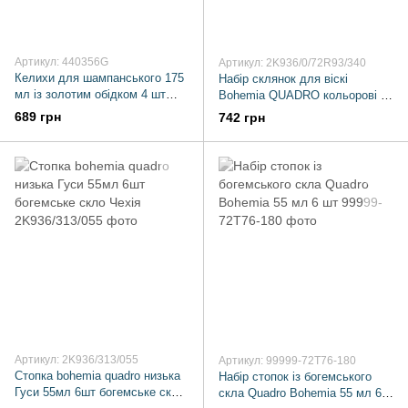
Артикул: 440356G
Артикул: 2K936/0/72R93/340
Келихи для шампанського 175
Набір склянок для віскі
мл із золотим обідком 4 шт
Bohemia QUADRO кольорові 6
Pasabahce Timeless Висока
штук 340мл
689 грн
742 грн
форма
Артикул: 2K936/313/055
Артикул: 99999-72T76-180
Стопка bohemia quadro низька
Набір стопок із богемського
Гуси 55мл 6шт богемське скло
скла Quadro Bohemia 55 мл 6