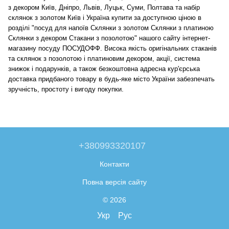
з декором Київ, Дніпро, Львів, Луцьк, Суми, Полтава та набір
склянок з золотом Київ і Україна купити за доступною ціною в
розділі "посуд для напоїв Склянки з золотом Склянки з платиною
Склянки з декором Стакани з позолотою" нашого сайту інтернет-
магазину посуду ПОСУДОФФ. Висока якість оригінальних стаканів
та склянок з позолотою і платиновим декором, акції, система
знижок і подарунків, а також безкоштовна адресна кур'єрська
доставка придбаного товару в будь-яке місто України забезпечать
зручність, простоту і вигоду покупки.
+380993320107
Контакти
Повна версія сайту
© 2026
Укр
Рус