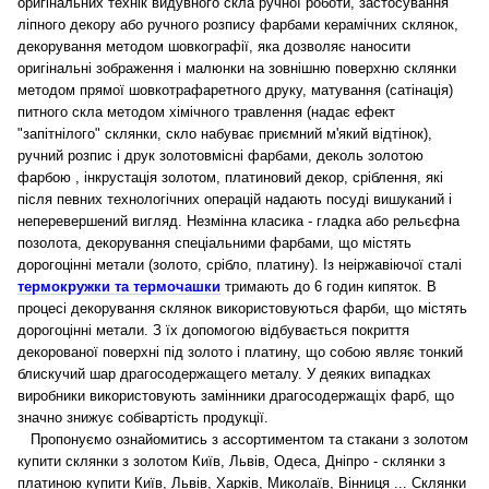
оригінальних технік видувного скла ручної роботи, застосування
ліпного декору або ручного розпису фарбами керамічних склянок,
декорування методом шовкографії, яка дозволяє наносити
оригінальні зображення і малюнки на зовнішню поверхню склянки
методом прямої шовкотрафаретного друку, матування (сатінація)
питного скла методом хімічного травлення (надає ефект
"запітнілого" склянки, скло набуває приємний м'який відтінок),
ручний розпис і друк золотовмісні фарбами, деколь золотою
фарбою , інкрустація золотом, платиновий декор, сріблення, які
після певних технологічних операцій надають посуді вишуканий і
неперевершений вигляд. Незмінна класика - гладка або рельєфна
позолота, декорування спеціальними фарбами, що містять
дорогоцінні метали (золото, срібло, платину). Із неіржавіючої сталі
термокружки та термочашки
тримають до 6 годин кипяток.
В
процесі декорування склянок використовуються фарби, що містять
дорогоцінні метали. З їх допомогою відбувається покриття
декорованої поверхні під золото і платину, що собою являє тонкий
блискучий шар драгосодержащего металу. У деяких випадках
виробники використовують замінники драгосодержащіх фарб, що
значно знижує собівартість продукції.
Пропонуємо ознайомитись з ассортиментом та стакани з золотом
купити склянки з золотом Київ, Львів, Одеса, Дніпро - склянки з
платиною купити Київ, Львів, Харків, Миколаїв, Вінниця ... Склянки