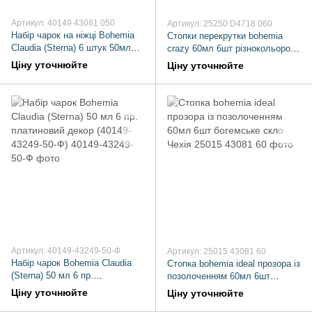
Артикул: 40149 43081 050
Артикул: 25250 D4718 060
Набір чарок на ніжці Bohemia
Стопки перекрутки bohemia
Claudia (Sterna) 6 штук 50мл
crazy 60мл 6шт різнокольорові
богемське скло золотий декор
богемське скло Чехія
Ціну уточнюйте
Ціну уточнюйте
(3082)
Артикул: 40149-43249-50-Ф
Артикул: 25015 43081 60
Набір чарок Bohemia Claudia
Стопка bohemia ideal прозора із
(Sterna) 50 мл 6 пр.
позолоченням 60мл 6шт
платиновий декор (40149-
богемське скло Чехія
Ціну уточнюйте
Ціну уточнюйте
43249-50-Ф)