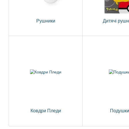
Рушники
Дитячі руш
Ковдри Пледи
Подушк