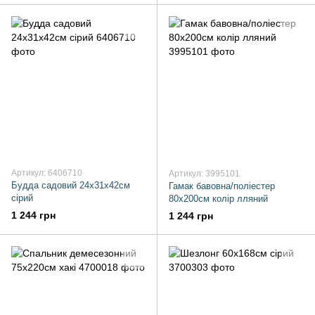
Артикул: 6406710
Артикул: 3995101
Будда садовий 24х31х42см
Гамак бавовна/поліестер
сірий
80х200см колір лляний
1 244 грн
1 244 грн