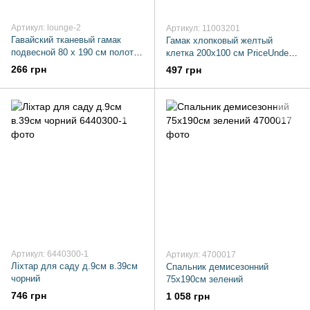
Артикул: lounge-2
Артикул: 11003201
Гавайский тканевый гамак
Гамак хлопковый желтый
подвесной 80 х 190 см полотно
клетка 200x100 см PriceUnder
красный lounge
11003201
266 грн
497 грн
Артикул: 6440300-1
Артикул: 4700017
Ліхтар для саду д.9см в.39см
Спальник демисезонний
чорний
75x190см зелений
746 грн
1 058 грн