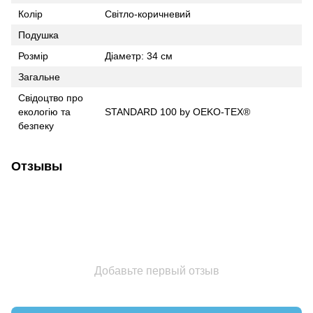
Колір
Світло-коричневий
Подушка
Розмір
Діаметр: 34 см
Загальне
Свідоцтво про
екологію та
STANDARD 100 by OEKO-TEX®
безпеку
Отзывы
Добавьте первый отзыв