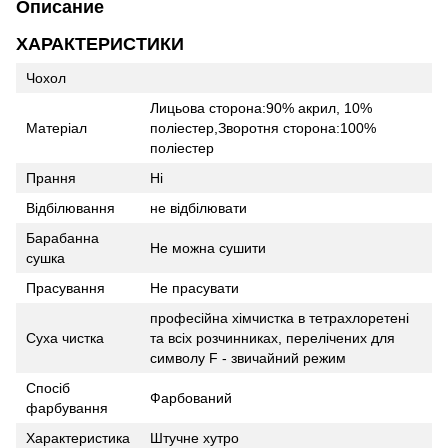
Описание
ХАРАКТЕРИСТИКИ
Чохол
Лицьова сторона:90% акрил, 10%
Матеріал
поліестер,Зворотня сторона:100%
поліестер
Прання
Ні
Відбілювання
не відбілювати
Барабанна
Не можна сушити
сушка
Прасування
Не прасувати
професійна хімчистка в тетрахлоретені
Суха чистка
та всіх розчинниках, перелічених для
символу F - звичайний режим
Спосіб
Фарбований
фарбування
Характеристика
Штучне хутро