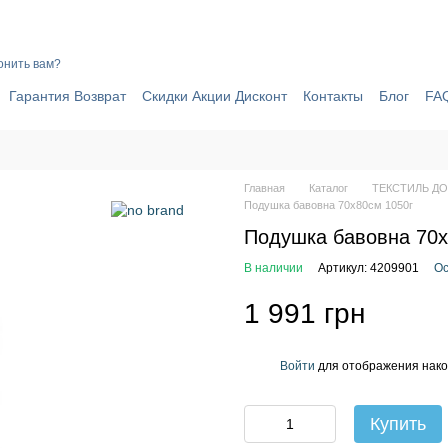
ИЧИНЫ ПОЧЕМУ СТОИТ ОФОРМИТЬ ЗАКАЗ ЧЕРЕЗ САЙТ ОНЛАЙН 
онить вам?
Гарантия Возврат
Скидки Акции Дисконт
Контакты
Блог
FA
Главная
Каталог
ТЕКСТИЛЬ Д
Подушка бавовна 70x80см 1050г
Подушка бавовна 70x
В наличии
Артикул: 4209901
Ос
1 991 грн
Войти
для отображения нако
%
Купить