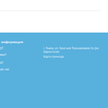
я информация
107
г. Львов, ул. Братьев Тершаковцев 2а (рн.
Евроотеля)
 вам?
Карта проезда
447
kr.net