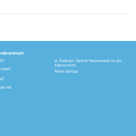
 інформація
107
м. Львів вул. Братів Тершаковців 2а (рн.
Евроготеля)
и вам?
Мапа проїзду
447
kr.net