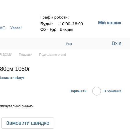
Н !!!
Графік роботи:
Мій кошик
Будні:
10:00–18:00
FAQ
Увага!
Сб - Нд:
Вихідні
Вхід
Укр
Я ДОМУ
Подушки
Подушки no brand
80см 1050г
аписати відгук
Порівняти
В бажання
опичувальної знижки
Замовити швидко