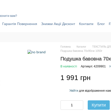
ИНИ ЧОМУ ВАРТО ОФОРМИТИ ЗАМОВЛЕННЯ ЧЕРЕЗ САЙТ ОНЛАЙ
вонити вам?
Гарантія Повернення
Знижки Акції Дисконт
Контакти
Блог
Головна
Каталог
ТЕКСТИЛЬ ДЛ
Подушка бавовна 70x80см 1050г
Подушка бавовна 70x
В наявності
Артикул: 4209901
Н
1 991 грн
Увійти
для відображення нак
%
Купити