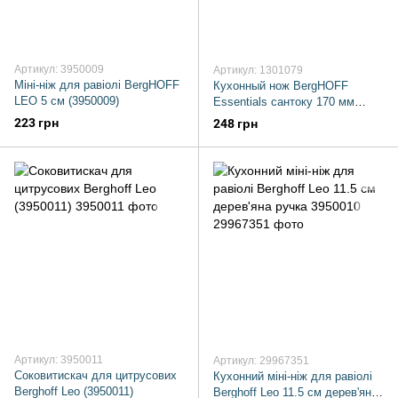
Артикул: 3950009
Артикул: 1301079
Міні-ніж для равіолі BergHOFF
Кухонный нож BergHOFF
LEO 5 см (3950009)
Essentials сантоку 170 мм
ORIENT Black (1301079)
223 грн
248 грн
Артикул: 3950011
Артикул: 29967351
Соковитискач для цитрусових
Кухонний міні-ніж для равіолі
Berghoff Leo (3950011)
Berghoff Leo 11.5 см дерев'яна