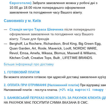
Євроготелю)
Забрати замовлення можна у робочі дні з
10.00 до 18.00 після попереднього оформлення
замовлення та погодження часу Вашого візиту.
Самовивіз у м. Київ
Станція метро Тараса Шевченка
після попереднього
оформлення замовлення та погодження часу Вашого
візиту. Тільки
для
брендів
Berghoff, La Rochere, Richardson, Broil King, Big Green Egg,
Quan Garden
,
Art, Rosle, Maverick, Looft, NORDIC WARE,
Revol, Emsa, Amefa, Mikasa, Blomus, Maxwell & Williams,
Kitchen Craft, Creative Tops, Built , LIFETIME BRANDS.
Більше інформації про доставку
1. ГОТІВКОВИЙ ПЛАТІЖ
2. ОПЛАТА ПРИ ОТРИМАННІ (Наложенний платіж)
 При відправці за
+2% від вартості товару 
Наложенний платіж - послуга платна. 
(
3. БАНКІВСЬКИЙ ПЕРЕКАЗ
КОМІСІЯ 0,5% ЗА РАХУНОК КЛІЄНТА (Д
НА РАХУНОК МАЄ ПОСУПИТИ СУММА ВКАЗАНА В СМС. 