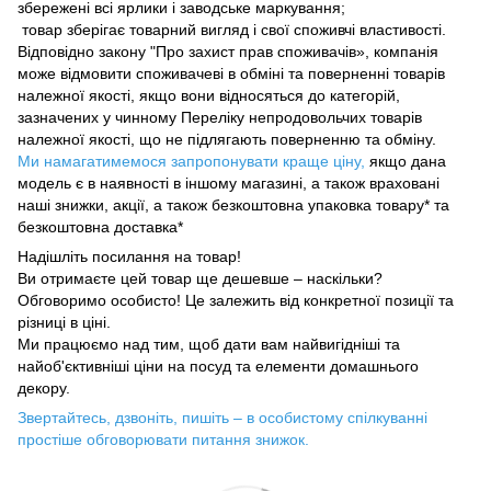
збережені всі ярлики і заводське маркування;
товар зберігає товарний вигляд і свої споживчі властивості.
Відповідно закону "Про захист прав споживачів», компанія
може відмовити споживачеві в обміні та поверненні товарів
належної якості, якщо вони відносяться до категорій,
зазначених у чинному Переліку непродовольчих товарів
належної якості, що не підлягають поверненню та обміну.
Ми намагатимемося запропонувати краще ціну,
якщо дана
модель є в наявності в іншому магазині, а також враховані
наші знижки, акції, а також безкоштовна упаковка товару* та
безкоштовна доставка*
Надішліть посилання на товар!
Ви отримаєте цей товар ще дешевше – наскільки?
Обговоримо особисто! Це залежить від конкретної позиції та
різниці в ціні.
Ми працюємо над тим, щоб дати вам найвигідніші та
найоб'єктивніші ціни на посуд та елементи домашнього
декору.
Звертайтесь, дзвоніть, пишіть – в особистому спілкуванні
простіше обговорювати питання знижок.